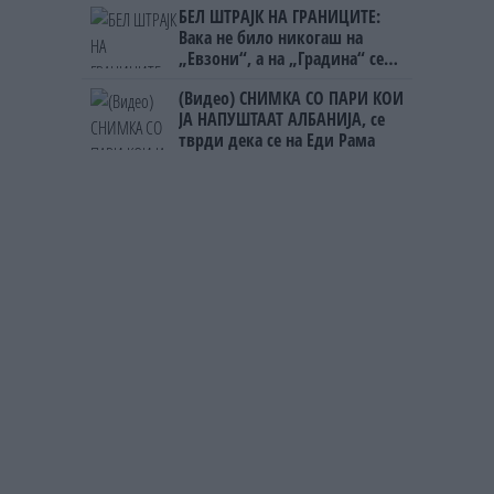
БЕЛ ШТРАЈК НА ГРАНИЦИТЕ:
Вака не било никогаш на
„Евзони“, а на „Градина“ се
чека и пет часа
(Видео) СНИМКА СО ПАРИ КОИ
ЈА НАПУШТААТ АЛБАНИЈА, се
тврди дека се на Еди Рама