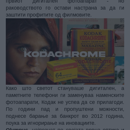
првиот дигитален фотоапарат - но
раководството го остави настрана за да ги
заштити профитите од филмовите.
Како што светот стануваше дигитален, а
паметните телефони ги заменуваа наменските
фотоапарати, Кодак не успеа да се прилагоди.
По години пад и пропуштени можности,
поднесе барање за банкрот во 2012 година,
поука за игнорирање на иновациите.
Olympus
, најпознат по својата врвна оптика и