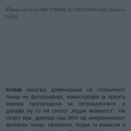
Kodak
некогаш доминираше на глобалниот
пазар на фотографија, измислувајќи ја првата
камера прилагодена за потрошувачите и
давајќи му го на светот „Кодак моментот“. На
својот врв, држеше над 80% од американскиот
филмски пазар. Иронично, Кодак го измисли и