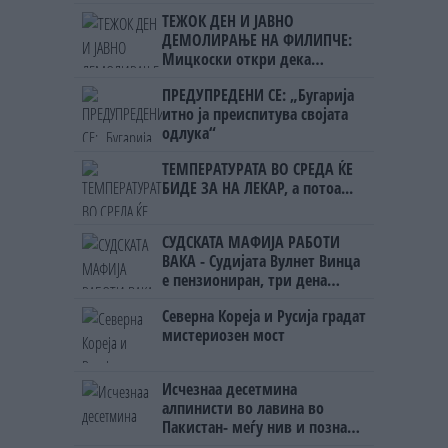
НАЦИОНАЛЕН СОЈУЗ
ТЕЖОК ДЕН И ЈАВНО
ДЕМОЛИРАЊЕ НА ФИЛИПЧЕ:
Мицкоски откри дека
човекот појма нема од
ПРЕДУПРЕДЕНИ СЕ: „Бугарија
ништо, освен за кеш
итно ја преиспитува својата
одлука“
ТЕМПЕРАТУРАТА ВО СРЕДА ЌЕ
БИДЕ ЗА НА ЛЕКАР, а потоа...
СУДСКАТА МАФИЈА РАБОТИ
ВАКА - Судијата Вулнет Винца
е пензиониран, три дена
откако му го врати пасошот
Северна Кореја и Русија градат
на бизнисменот Марковски
мистериозен мост
Исчезнаа десетмина
алпинисти во лавина во
Пакистан- меѓу нив и познат
Непалец