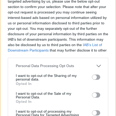
targeted advertising by us, please use the below opt-out
дигитална технологија. Ги затвори погоните за
section to confirm your selection. Please note that after your
филмска индустрија, брзо се диверзифицираше
opt-out request is processed you may continue seeing
и се појави како високо профитабилен,
interest-based ads based on personal information utilized by
us or personal information disclosed to third parties prior to
мултисекторски иноватор.
your opt-out. You may separately opt-out of the further
disclosure of your personal information by third parties on the
IAB’s list of downstream participants. This information may
also be disclosed by us to third parties on the
IAB’s List of
Downstream Participants
that may further disclose it to other
third parties.
Personal Data Processing Opt Outs
I want to opt-out of the Sharing of my
personal data.
Opted In
Трансформацијата на Фуџифилм сега се смета
I want to opt-out of the Sale of my
за учебник за корпоративна реинвенција
Personal Data.
направена правилно.
Opted In
© Vecer.mk, правата за текстот се на редакцијата
I want to opt-out of processing my
Personal Data for Targeted Advertising.