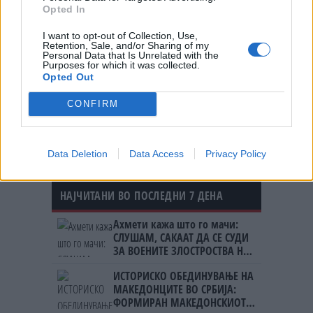
Opted In
Трагедија на летување! МОМЧЕ
(13) ПОЧИНА ПО КОНТАКТ СО
I want to opt-out of Collection, Use,
Retention, Sale, and/or Sharing of my
МЕДУЗА
Personal Data that Is Unrelated with the
Purposes for which it was collected.
Opted Out
(Видео) СНЕЖЕН КОЛАПС НА
ДРУГИОТ КРАЈ ОД СВЕТОТ - Нов
CONFIRM
Зеланд ги затвори училиштата
Data Deletion
Data Access
Privacy Policy
НАЈЧИТАНИ ВО ПОСЛЕДНИ 7 ДЕНА
Ахмети кажа што го мачи:
СЛУШАМ, САКААТ ДА СЕ СУДИ
ЗА ВОЕНИТЕ ЗЛОСТРОСТВА НА
УЧК...
ИСТОРИСКО ОБЕДИНУВАЊЕ НА
МАКЕДОНЦИТЕ ВО СРБИЈА:
ФОРМИРАН МАКЕДОНСКИОТ