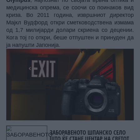
медицинска опрема, се соочи со поинаков вид
криза. Во 2011 година, извршниот директор
Мајкл Вудфорд откри сметководствена измама
од 1,7 милијарди долари скриена со децении.
Кога тој го откри, беше отпуштен и принуден да
ја напушти Јапонија.
ЗАБОРАВЕНОТО ШПАНСКО СЕЛО
ШТО ЌЕ СТАНЕ ЦЕНТАР НА СВЕТОТ