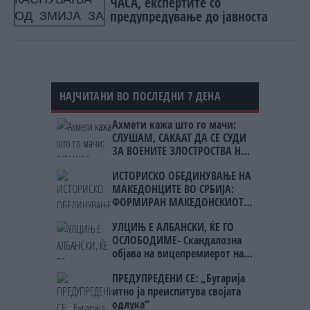
ЧАСА, експертите со
предупредување до јавноста
НАЈЧИТАНИ ВО ПОСЛЕДНИ 7 ДЕНА
Ахмети кажа што го мачи:
СЛУШАМ, САКААТ ДА СЕ СУДИ
ЗА ВОЕНИТЕ ЗЛОСТРОСТВА НА
УЧК...
ИСТОРИСКО ОБЕДИНУВАЊЕ НА
МАКЕДОНЦИТЕ ВО СРБИЈА:
ФОРМИРАН МАКЕДОНСКИОТ
НАЦИОНАЛЕН СОЈУЗ
УЛЦИЊ Е АЛБАНСКИ, ЌЕ ГО
ОСЛОБОДИМЕ- Скандалозна
објава на вицепремиерот на
Црна Гора
ПРЕДУПРЕДЕНИ СЕ: „Бугарија
итно ја преиспитува својата
одлука“