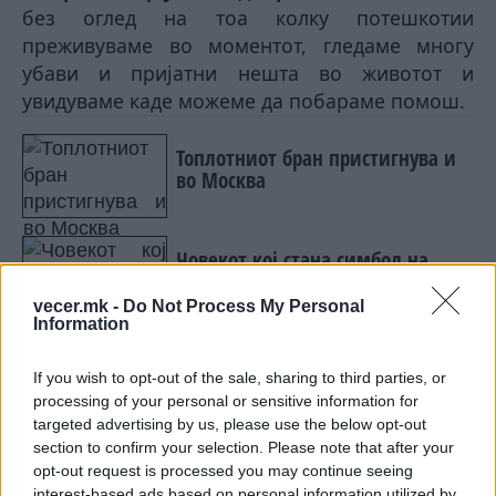
без оглед на тоа колку потешкотии
преживуваме во моментот, гледаме многу
убави и пријатни нешта во животот и
увидуваме каде можеме да побараме помош.
Топлотниот бран пристигнува и
во Москва
Човекот кој стана симбол на
Неапол: ТРАГЕДИЈАТА И НАДЕЖТА
ЗАД ТЕТОВАЖАТА „TUTTO PASSA“
vecer.mk -
Do Not Process My Personal
Information
2.
Ги подобрува социјалните односи
–
If you wish to opt-out of the sale, sharing to third parties, or
бидејќи сфаќаме колку добро другите луѓе
processing of your personal or sensitive information for
влијаат врз нас и колку ни значат.
targeted advertising by us, please use the below opt-out
3.
Фокус на сегашноста
– на мозокот му е
section to confirm your selection. Please note that after your
потребна разновидност и тој многу брзо се
opt-out request is processed you may continue seeing
прилагодува на околностите. Затоа,
interest-based ads based on personal information utilized by