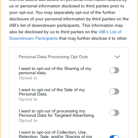
us or personal information disclosed to third parties prior to
пријатните нешта во животот пребрзо ги
your opt-out. You may separately opt-out of the further
земаме здраво за готово.
disclosure of your personal information by third parties on the
4.
Ги спречува негативните чувства
– не
IAB’s list of downstream participants. This information may
можеме да бидеме лути или завидливи и
also be disclosed by us to third parties on the
IAB’s List of
благодарни во исто време.
Downstream Participants
that may further disclose it to other
third parties.
5.
Стануваме поотпорни
– благодарноста ни
овозможува да ги сместиме тешките ситуации
Personal Data Processing Opt Outs
во поширок контекст и така да ги ставиме во
перспектива. Тоа ни овозможува и брзо
I want to opt-out of the Sharing of my
personal data.
закрепнување и поголема отпорност на стрес.
Opted In
6.
Се зголемува самопочитта
– ако
I want to opt-out of the Sale of my
забележуваме дека другите луѓе ни прават
Personal Data.
добро, тоа значи дека вложуваат во нас. На
Opted In
тој начин може да се развие и сопственото
I want to opt-out of processing my
чувство на вредност.
Personal Data for Targeted Advertising.
Opted In
7.
Здравствени придобивки
–
благодарноста го зајакнува имунолошкиот
I want to opt-out of Collection, Use,
Retention, Sale, and/or Sharing of my