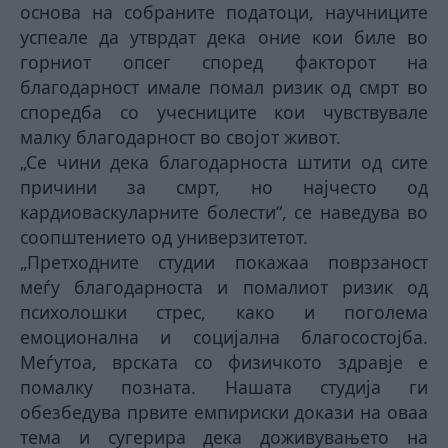
основа на собраните податоци, научниците
успеале да утврдат дека оние кои биле во
горниот опсег според факторот на
благодарност имале помал ризик од смрт во
споредба со учесниците кои чувствувале
малку благодарност во својот живот.
„Се чини дека благодарноста штити од сите
причини за смрт, но најчесто од
кардиоваскуларните болести“, се наведува во
соопштението од универзитетот.
„Претходните студии покажаа поврзаност
меѓу благодарноста и помалиот ризик од
психолошки стрес, како и поголема
емоционална и социјална благосостојба.
Меѓутоа, врската со физичкото здравје е
помалку позната. Нашата студија ги
обезбедува првите емпириски докази на оваа
тема и сугерира дека доживувањето на