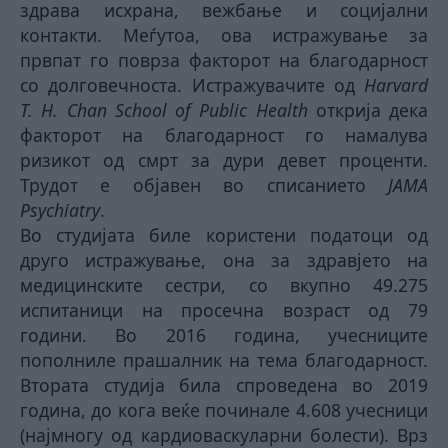
здрава исхрана, вежбање и социјални
контакти. Меѓутоа, ова истражување за
првпат го поврза факторот на благодарност
со долговечноста. Истражувачите од
Harvard
T. H. Chan School of Public Health
открија дека
факторот на благодарност го намалува
ризикот од смрт за дури девет проценти.
Трудот е објавен во списанието
JAMA
Psychiatry
.
Во студијата биле користени податоци од
друго истражување, она за здравјето на
медицинските сестри, со вкупно 49.275
испитаници на просечна возраст од 79
години. Во 2016 година, учесниците
пополниле прашалник на тема благодарност.
Втората студија била спроведена во 2019
година, до кога веќе починале 4.608 учесници
(најмногу од кардиоваскуларни болести). Врз