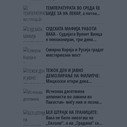
ТЕМПЕРАТУРАТА ВО СРЕДА ЌЕ
БИДЕ ЗА НА ЛЕКАР, а потоа...
СУДСКАТА МАФИЈА РАБОТИ
ВАКА - Судијата Вулнет Винца
е пензиониран, три дена
откако му го врати пасошот
Северна Кореја и Русија градат
на бизнисменот Марковски
мистериозен мост
ТЕЖОК ДЕН И ЈАВНО
ДЕМОЛИРАЊЕ НА ФИЛИПЧЕ:
Мицкоски откри дека
човекот појма нема од
Исчезнаа десетмина
ништо, освен за кеш
алпинисти во лавина во
Пакистан- меѓу нив и познат
Непалец
БЕЛ ШТРАЈК НА ГРАНИЦИТЕ:
Вака не било никогаш на
„Евзони“, а на „Градина“ се