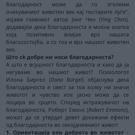
благодарност може да го зголеми
очекуваниот животен век кај постарите луѓе“,
изјави главниот автор Јинг Чен (
Ying Chen
),
додавајќи дека благодарноста е моќна алатка
која позитивно влијае врз нашата
благосостојба, а со тоа и врз нашиот животен
век.
Што сè добро ни носи благодарноста?
А што е всушност благодарноста и како да ја
негуваме во нашиот живот? Психологот
Илона Биргел (
Ilona Bürgel
) објаснува дека
благодарноста е свест за тоа колку ни значи
животот и чувство кое јасно може да се
лоцира во срцето. Според истражувачот на
благодарноста, Роберт Емонс (
Robert Emmons
),
можат да се утврдат девет докажани ефекти
од благодарноста во секојдневниот живот:
1.
Ориентација кон доброто во животот
–