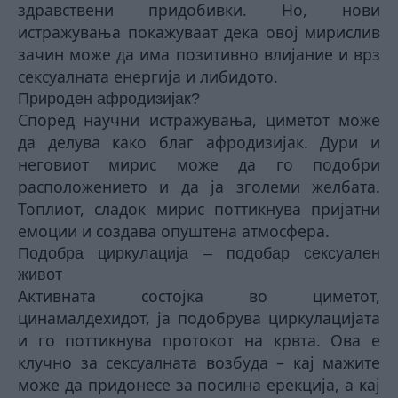
здравствени придобивки. Но, нови
истражувања покажуваат дека овој мири
с
лив
зачин може да има позитивно влијание и врз
сексуалната енергија и либидото.
Природен афродизијак?
Според научни истражувања, циметот може
да делува како благ афродизијак. Дури и
неговиот мирис може да го подобри
расположението и да ја зголеми желбата.
Топлиот, сладок мирис поттикнува пријатни
емоции и создава опуштена атмосфера.
Подобра циркулација – подобар сексуален
живот
Активната состојка во циметот,
цинaмалдехидот, ја подобрува циркулацијата
и го поттикнува протокот на крвта. Ова е
клучно за сексуалната возбуда – кај мажите
може да придонесе за посилна ерекција, а кај