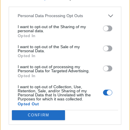
third parties.
© Vecer.mk, правата за текстот се на редакцијата
Personal Data Processing Opt Outs
СОНЧАНИЦА ИЛИ ТОПЛОТЕН УДАР:
I want to opt-out of the Sharing of my
Како да ги препознаете и
personal data.
спречите опасните последици
Opted In
I want to opt-out of the Sale of my
Трагедија на летување! МОМЧЕ
Personal Data.
(13) ПОЧИНА ПО КОНТАКТ СО
Opted In
МЕДУЗА
I want to opt-out of processing my
Personal Data for Targeted Advertising.
Opted In
I want to opt-out of Collection, Use,
Retention, Sale, and/or Sharing of my
НАЈЧИТАНИ ВО ПОСЛЕДНИ 7 ДЕНА
Personal Data that Is Unrelated with the
Purposes for which it was collected.
Opted Out
Ахмети кажа што го мачи:
СЛУШАМ, САКААТ ДА СЕ СУДИ
CONFIRM
ЗА ВОЕНИТЕ ЗЛОСТРОСТВА НА
УЧК...
ИСТОРИСКО ОБЕДИНУВАЊЕ НА