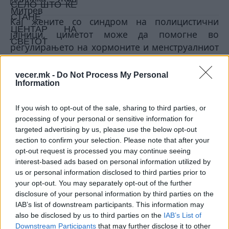
Кај жените со синдром на полицистични
јајници, циметот може да помогне во
регулирањето на хормоните и менструалниот
циклус. Кај мажите, некои студии укажуваат
дека може позитивно да влијае врз
vecer.mk -
Do Not Process My Personal
Information
квалитетот на спермата.
Како да го користите циметот секој ден?
If you wish to opt-out of the sale, sharing to third parties, or
•
додајте го во кафе или чај
processing of your personal or sensitive information for
•
посипете го врз овесна каша или тост
targeted advertising by us, please use the below opt-out
•
измешајте го во смути или какао
section to confirm your selection. Please note that after your
•
користете го во десерти и печени јадења
opt-out request is processed you may continue seeing
Внимавајте на количината
interest-based ads based on personal information utilized by
Циметот е безбеден ако се користи умерено.
us or personal information disclosed to third parties prior to
your opt-out. You may separately opt-out of the further
Препорачана дневна количина е од 2 до 6
disclosure of your personal information by third parties on the
грама. Прекумерната употреба, особено во
IAB’s list of downstream participants. This information may
форма на додатоци, не се препорачува без
also be disclosed by us to third parties on the
IAB’s List of
консултација со лекар.
Downstream Participants
that may further disclose it to other