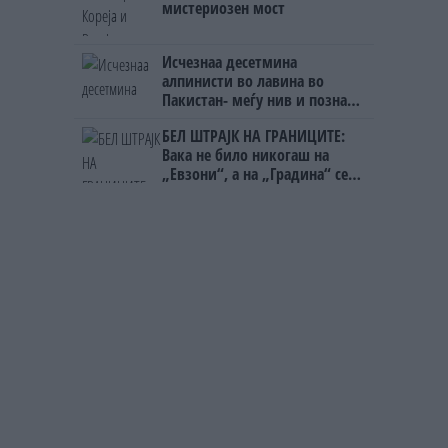
мистериозен мост
Исчезнаа десетмина
алпинисти во лавина во
Пакистан- меѓу нив и познат
Непалец
БЕЛ ШТРАЈК НА ГРАНИЦИТЕ:
Вака не било никогаш на
„Евзони“, а на „Градина“ се
чека и пет часа