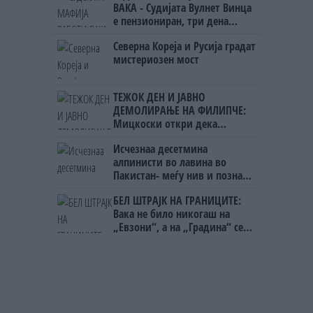
ВАКА - Судијата Вулнет Винца
е пензиониран, три дена
откако му го врати пасошот
Северна Кореја и Русија градат
на бизнисменот Марковски
мистериозен мост
ТЕЖОК ДЕН И ЈАВНО
ДЕМОЛИРАЊЕ НА ФИЛИПЧЕ:
Мицкоски откри дека
човекот појма нема од
Исчезнаа десетмина
ништо, освен за кеш
алпинисти во лавина во
Пакистан- меѓу нив и познат
Непалец
БЕЛ ШТРАЈК НА ГРАНИЦИТЕ:
Вака не било никогаш на
„Евзони“, а на „Градина“ се
чека и пет часа