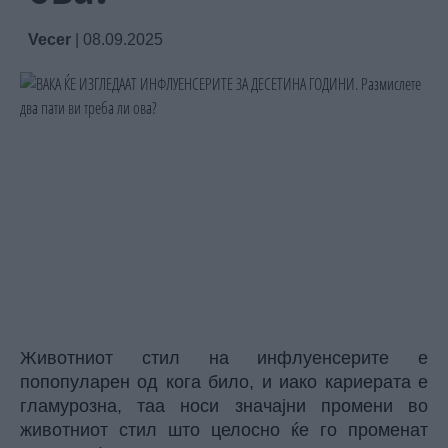
Vecer
|
08.09.2025
Животниот стил на инфлуенсерите е
попопуларен од кога било, и иако кариерата е
гламурозна, таа носи значајни промени во
животниот стил што целосно ќе го променат