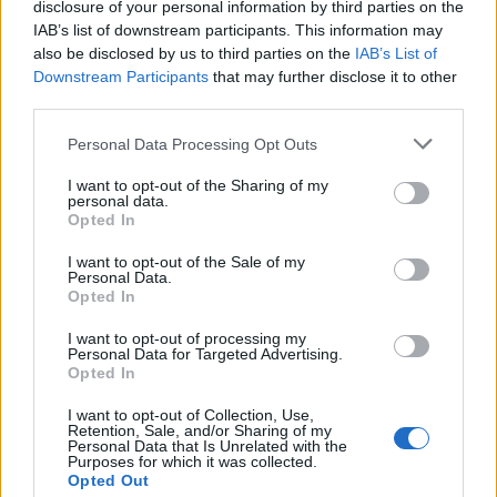
disclosure of your personal information by third parties on the
очни капаци. Како што е наведено, употребата
IAB’s list of downstream participants. This information may
на филери за лице може да ги наруши
also be disclosed by us to third parties on the
IAB’s List of
природните пропорции на лицето. Водена од
Downstream Participants
that may further disclose it to other
трендови како што се „Snapchat Dysmorphia“ и
third parties.
„Pillow Face Syndrome“, оваа прекумерна
Personal Data Processing Opt Outs
корекција резултира со подуени образи,
зашилени „вештерски бради“ и вештачки
I want to opt-out of the Sharing of my
personal data.
текстури на лицето.
Opted In
I want to opt-out of the Sale of my
Personal Data.
Opted In
I want to opt-out of processing my
Personal Data for Targeted Advertising.
Opted In
I want to opt-out of Collection, Use,
Retention, Sale, and/or Sharing of my
Personal Data that Is Unrelated with the
Purposes for which it was collected.
Opted Out