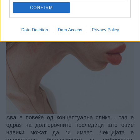
CONFIRM
Data Deletion
Data Access
Privacy Policy
Ава е повеќе од концептуална слика - таа е
одраз на долгорочните последици што овие
навики можат да ги имаат. Лекцијата е
едноставна: балансирајте ја амбицијата,