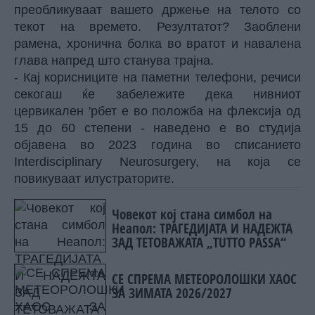
преобликуваат вашето држење на телото со
текот на времето. Резултатот? Заоблени
рамена, хронична болка во вратот и навалена
глава напред што станува трајна.
- Кај корисниците на паметни телефони, речиси
секогаш ќе забележите дека нивниот
цервикален 'рбет е во положба на флексија од
15 до 60 степени - наведено е во студија
објавена во 2023 година во списанието
Interdisciplinary Neurosurgery, на која се
повикуваат илустраторите.
Човекот кој стана симбол на
Неапол: ТРАГЕДИЈАТА И НАДЕЖТА
ЗАД ТЕТОВАЖАТА „TUTTO PASSA“
СЕ СПРЕМА МЕТЕОРОЛОШКИ ХАОС
ЗА ЗИМАТА 2026/2027