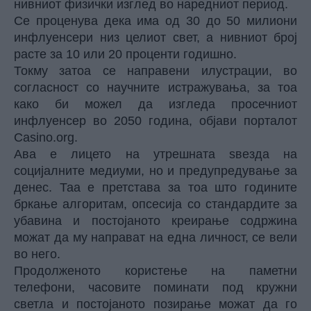
нивниот физички изглед во наредниот период.
Се проценува дека има од 30 до 50 милиони
инфлуенсери низ целиот свет, а нивниот број
расте за 10 или 20 проценти годишно.
Токму затоа се направени илустрации, во
согласност со научните истражувања, за тоа
како би можел да изгледа просечниот
инфлуенсер во 2050 година, објави порталот
Casino.org.
Ава е лицето на утрешната ѕвезда на
социјалните медиуми, но и предупредување за
денес. Таа е претстава за тоа што годините
бркање алгоритам, опсесија со стандардите за
убавина и постојаното креирање содржина
можат да му направат на една личност, се вели
во него.
Продолженото користење на паметни
телефони, часовите поминати под кружни
светла и постојаното позирање можат да го