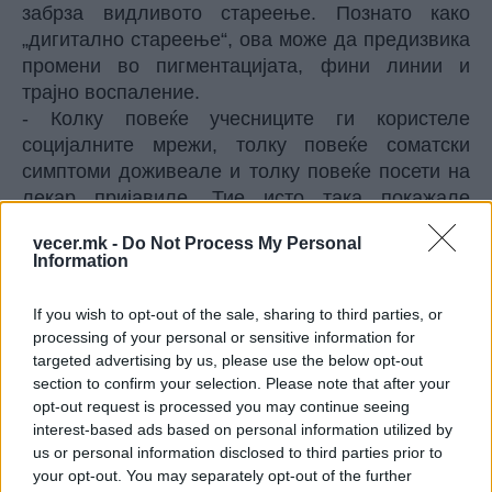
забрза видливото стареење. Познато како
„дигитално стареење“, ова може да предизвика
промени во пигментацијата, фини линии и
трајно воспаление.
- Колку повеќе учесниците ги користеле
социјалните мрежи, толку повеќе соматски
симптоми доживеале и толку повеќе посети на
лекар пријавиле. Тие исто така покажале
повисоко ниво на хронично воспаление - рече
vecer.mk -
Do Not Process My Personal
Дејвид Ли од Универзитетот во Бафало.
Information
Часовите поминати во уредување снимки,
пренос во живо и гледање во светли екрани
If you wish to opt-out of the sale, sharing to third parties, or
можат да влијаат на здравјето на очите.
processing of your personal or sensitive information for
Резултатот? Постојано црвенило, сувост,
targeted advertising by us, please use the below opt-out
заматен вид и длабоки темни кругови врамени
section to confirm your selection. Please note that after your
со отечени ќеси под очите. Со текот на времето,
opt-out request is processed you may continue seeing
interest-based ads based on personal information utilized by
сето тоа може да доведе до хроничен замор,
us or personal information disclosed to third parties prior to
проретчена коса поради нарушено
your opt-out. You may separately opt-out of the further
производство на мелатонин и отечени долни