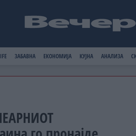
IFE
ЗАБАВНА
ЕКОНОМИЈА
КУЈНА
АНАЛИЗА
С
ЛЕАРНИОТ
аина го пронајде