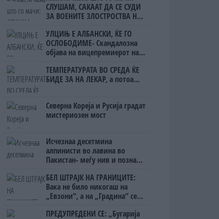
СЛУШАМ, САКААТ ДА СЕ СУДИ
ЗА ВОЕНИТЕ ЗЛОСТРОСТВА НА
УЧК...
УЛЦИЊ Е АЛБАНСКИ, ЌЕ ГО
ОСЛОБОДИМЕ- Скандалозна
објава на вицепремиерот на
Црна Гора
ТЕМПЕРАТУРАТА ВО СРЕДА ЌЕ
БИДЕ ЗА НА ЛЕКАР, а потоа...
Северна Кореја и Русија градат
мистериозен мост
Исчезнаа десетмина
алпинисти во лавина во
Пакистан- меѓу нив и познат
Непалец
БЕЛ ШТРАЈК НА ГРАНИЦИТЕ:
Вака не било никогаш на
„Евзони“, а на „Градина“ се
чека и пет часа
ПРЕДУПРЕДЕНИ СЕ: „Бугарија