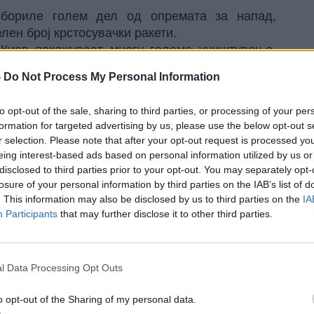
обориле голем дел од опремата за напад,
лен број крстосувачки ракети.
Киев покажуваат многу големо уништување,
поред таа слика, станува збор за напад што
-
Do Not Process My Personal Information
ици од нападите со украински дронови врз
Тие украински напади можат да предизвикаат
to opt-out of the sale, sharing to third parties, or processing of your per
ите напади од овој тип имаат многу поширок
formation for targeted advertising by us, please use the below opt-out s
аина да ги поправи.
r selection. Please note that after your opt-out request is processed y
 најновиот напад останува вистинската цел на
eing interest-based ads based on personal information utilized by us or
disclosed to third parties prior to your opt-out. You may separately opt-
 врз самиот Киев, туку врз област јужно од
losure of your personal information by third parties on the IAB’s list of
. This information may also be disclosed by us to third parties on the
IA
 како индустриска сателитска област. Таму се
Participants
that may further disclose it to other third parties.
ндустриски капацитети, но постои можност
ради постојаната закана од напад врз Киев,
такви зони.
ристен само како демонстрација на сила, туку
l Data Processing Opt Outs
омандни или специјализирани воени цели.
o opt-out of the Sharing of my personal data.
ште се обвиткани во голема неизвесност. По