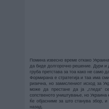
Помина извесно време откако Украина
да биде долгорочно решение. Дури и д
груба претстава за тоа како не само да
Формирана е стратегија и таа има см
ризична, но замислениот исход за Ук
може да престане да ја „гледа“ с
сопственото уништување, но Украина е
Ќе објасниме за што станува збор, 
назад.