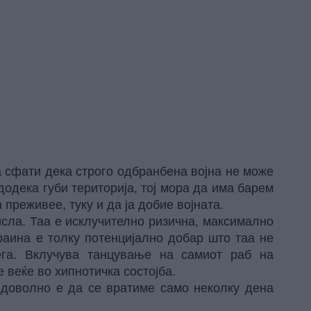
 сфати дека строго одбранбена војна не може
одека губи територија, тој мора да има барем
 преживее, туку и да ја добие војната.
исла. Таа е исклучително ризична, максимално
раина е толку потенцијално добар што таа не
ега. Вклучува танцување на самиот раб на
 веќе во хипнотичка состојба.
и доволно е да се вратиме само неколку дена