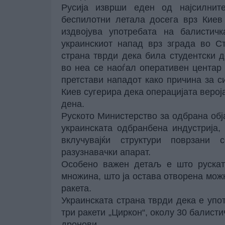
Русија изврши еден од најсилнит
беспилотни летала досега врз Киев
издвојува употребата на балистич
украинскиот напад врз зграда во Ст
страна тврди дека била студентски 
во неа се наоѓал оперативен центар 
претстави нападот како причина за с
Киев сугерира дека операцијата верој
дена.
Руското Министерство за одбрана обј
украинската одбранбена индустрија,
вклучувајќи структури поврзани
разузнавачки апарат.
Особено важен детаљ е што руската
множина, што ја остава отворена мож
ракета.
Украинската страна тврди дека е упо
три ракети „Циркон“, околу 30 балисти
дронови.