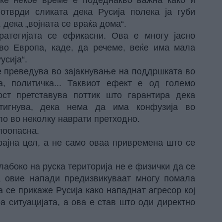
отврди сликата дека Русија полека ја губи
 дека „војната се враќа дома“.
атегијата се ефикасни. Ова е многу јасно
о Европа, каде, да речеме, веќе има мала
усија“.
е преведува во зајакнување на поддршката во
а, политичка... Таквиот ефект е од големо
ст претставува поттик што гарантира дека
тигнува, дека нема да има конфузија во
ло во неколку наврати претходно.
поопасна.
крајна цел, а не само оваа привремена што се
лабоко на руска територија не е физички да се
га овие напади предизвикуваат многу помала
а се прикаже Русија како нападнат агресор кој
а ситуацијата, а ова е став што оди директно