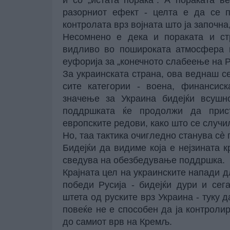
разорниот ефект - целта е да се п
контролата врз војната што ја започна,
Несомнено е дека и пораката и стр
видливо во пошироката атмосфера в
еуфорија за „конечното слабеење на Р
За украинската страна, ова веднаш с
сите категории - воена, финансиск
значење за Украина бидејќи всушно
поддршката ќе продолжи да прис
европските редови, како што се случи
Но, таа тактика очигледно станува сè 
Бидејќи да видиме која е нејзината 
сведува на обезбедување поддршка.
Крајната цел на украинските напади д
победи Русија - бидејќи дури и се
штета од руските врз Украина - туку д
повеќе не е способен да ја контролир
до самиот врв на Кремљ.