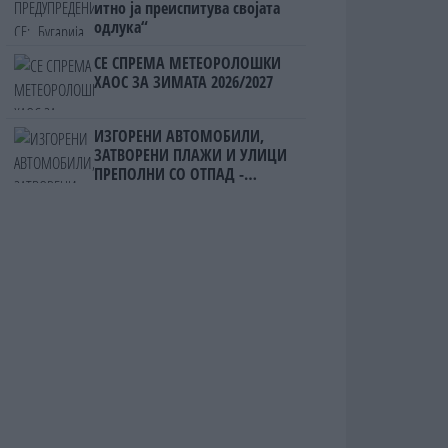
итно ја преиспитува својата
одлука“
СЕ СПРЕМА МЕТЕОРОЛОШКИ
ХАОС ЗА ЗИМАТА 2026/2027
ИЗГОРЕНИ АВТОМОБИЛИ,
ЗАТВОРЕНИ ПЛАЖИ И УЛИЦИ
ПРЕПОЛНИ СО ОТПАД -
Фнидек во хаос по
мигрантскиот бран кон Сеута