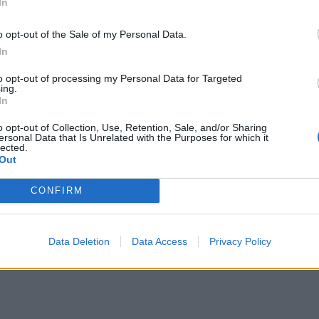
In
 во ноември 2024 година, како и по
и објекти, украинската страна не дозволи
o opt-out of the Sale of my Personal Data.
In
те перформанси на оваа ракета.
to opt-out of processing my Personal Data for Targeted
ing.
In
o opt-out of Collection, Use, Retention, Sale, and/or Sharing
ersonal Data that Is Unrelated with the Purposes for which it
lected.
Out
CONFIRM
Data Deletion
Data Access
Privacy Policy