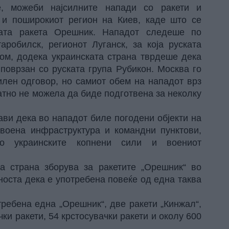
е, можеби најсилните напади со ракети и
 и поширокиот регион на Киев, каде што се
ката ракета Орешник. Нападот следеше по
аробилск, регионот Луганск, за која руската
дом, додека украинската страна тврдеше дека
поврзан со руската група Рубикон. Москва го
илен одговор, но самиот обем на нападот врз
атно не можела да биде подготвена за неколку
ави дека во нападот биле погодени објекти на
 воена инфраструктура и командни пунктови,
 со украинските копнени сили и воениот
 страна зборува за ракетите „Орешник“ во
носта дека е употребена повеќе од една таква
требена една „Орешник“, две ракети „Кинжал“,
чки ракети, 54 крстосувачки ракети и околу 600