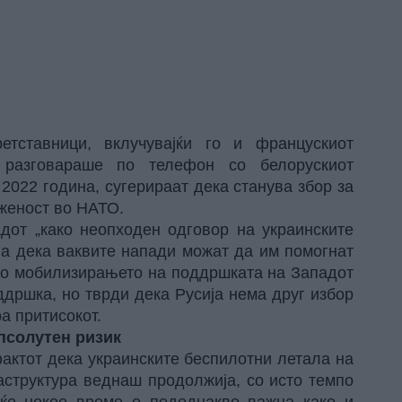
етставници, вклучувајќи го и францускиот
 разговараше по телефон со белорускиот
2022 година, сугерираат дека станува збор за
иженост во НАТО.
дот „како неопходен одговор на украинските
зна дека ваквите напади можат да им помогнат
 во мобилизирањето на поддршката на Западот
дршка, но тврди дека Русија нема друг избор
а притисокот.
апсолутен ризик
фактот дека украинските беспилотни летала на
аструктура веднаш продолжија, со исто темпо
веќе некое време е подеднакво важна како и