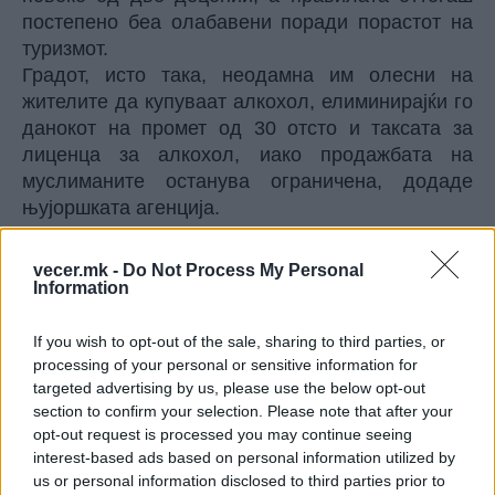
постепено беа олабавени поради порастот на
туризмот.
Градот, исто така, неодамна им олесни на
жителите да купуваат алкохол, елиминирајќи го
данокот на промет од 30 отсто и таксата за
лиценца за алкохол, иако продажбата на
муслиманите останува ограничена, додаде
њујоршката агенција.
© Vecer.mk, правата за текстот се на редакцијата
vecer.mk -
Do Not Process My Personal
Information
МИНИМАЛНО ПОСКАПУВАЊЕ НА
ПАРНОТО ОД 1 АВГУСТ - За
If you wish to opt-out of the sale, sharing to third parties, or
просечен стан сметката повисока
за околу 140 денари
processing of your personal or sensitive information for
targeted advertising by us, please use the below opt-out
Дизел ќе се точи за 98.5 денари,
section to confirm your selection. Please note that after your
бензините поскапуваат за 3
opt-out request is processed you may continue seeing
денари
interest-based ads based on personal information utilized by
us or personal information disclosed to third parties prior to