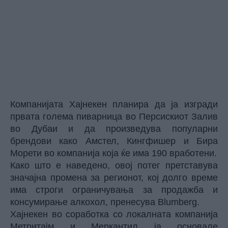
Компанијата Хајнекен планира да ја изгради
првата голема пиварница во Персискиот Залив
во Дубаи и да произведува популарни
брендови како Амстел, Кингфишер и Бира
Морети во компанија која ќе има 190 вработени.
Како што е наведено, овој потег претставува
значајна промена за регионот, кој долго време
има строги ограничувања за продажба и
консумирање алкохол, пренесува Blumberg.
Хајнекен во соработка со локалната компанија
Метритајм и Меркантил ја основале