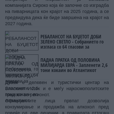
компанијата Сироко која ќе започне со изградба
на пиварницата кон крајот на 2025 година, а се
предвидува дека ќе биде завршена на крајот на
2027 година.
РЕБАЛАНСОТ НА БУЏЕТОТ ДОБИ
ЗЕЛЕНО СВЕТЛО - Собранието го
изгласа со 64 гласови за
ПАДНА ПРАТКА ОД ПОЛОВИНА
МИЛИЈАРДА ЕВРА - Запленети 2,6
тони кокаин во Атлантикот
Дубаи е деловен и туристички центар на
Блискиот Исток и е меѓу најкосмополитските
градови во регионот.
Официјалните лица првпат дозволија
конзумирање и продажба на алкохол пред
повеќе од две децении, а правилата оттогаш