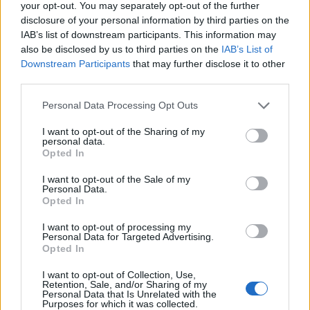
your opt-out. You may separately opt-out of the further
disclosure of your personal information by third parties on the
IAB’s list of downstream participants. This information may
also be disclosed by us to third parties on the
IAB’s List of
НАЈЧИТАНИ ВО ПОСЛЕДНИ 7 ДЕНА
Downstream Participants
that may further disclose it to other
МАКЕДОНИЈА ИМА СВЕТСКА
third parties.
ПИСТА: Огромниот Боинг 777
на индиската претседателка
Personal Data Processing Opt Outs
на Меѓународниот Аеродром
Халанд донесе одлука за
Скопје
I want to opt-out of the Sharing of my
personal data.
својата иднина
Opted In
I want to opt-out of the Sale of my
ПРЕСВРТ И ПРОТЕСТИ ВО
Personal Data.
УКРАИНА, Зеленски доби
Opted In
ултиматум: „Мора да си оди,
крајниот рок е петок!“
I want to opt-out of processing my
СКОКНА МИНИМАЛНИОТ
Personal Data for Targeted Advertising.
ИЗНОС ЗА К-15: Еве колку
Opted In
пари ќе ви легнат на сметка
годинава
I want to opt-out of Collection, Use,
Израел гради ѕид долг повеќе
Retention, Sale, and/or Sharing of my
Personal Data that Is Unrelated with the
од 23 километри и ја дели
Purposes for which it was collected.