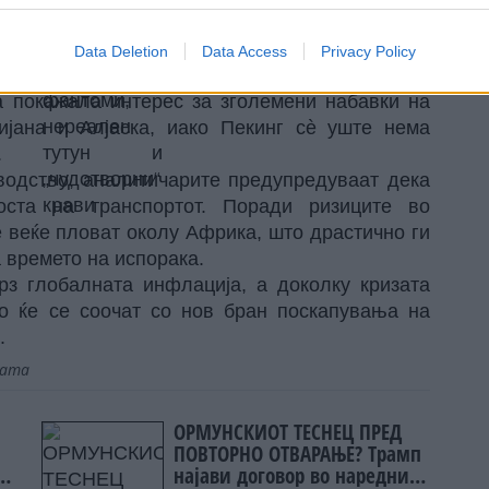
ја
Овци фантоми, нереален
ваш,
тутун и „чудотворни“ крави
Data Deletion
Data Access
Privacy Policy
а покажала интерес за зголемени набавки на
ијана и Алјаска, иако Пекинг сè уште нема
.
водство, аналитичарите предупредуваат дека
оста на транспортот. Поради ризиците во
 веќе пловат околу Африка, што драстично ги
 времето на испорака.
рз глобалната инфлација, а доколку кризата
о ќе се соочат со нов бран поскапувања на
.
јата
ОРМУНСКИОТ ТЕСНЕЦ ПРЕД
ПОВТОРНО ОТВАРАЊЕ? Трамп
најави договор во наредните