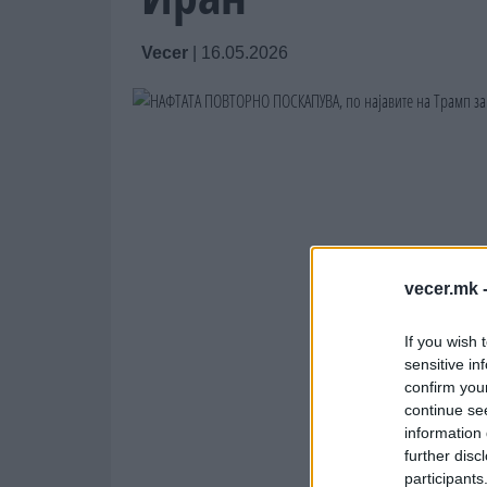
Vecer
|
16.05.2026
vecer.mk 
If you wish 
sensitive in
confirm you
continue se
information 
further disc
participants