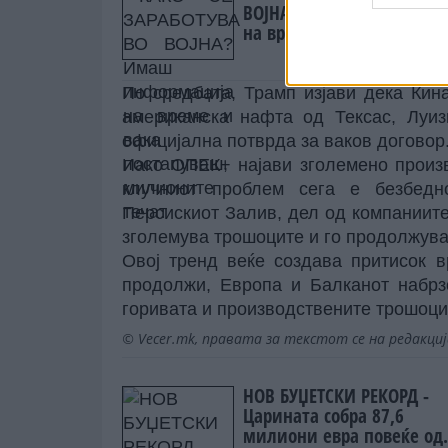
ВОЈНА? Имаш информаци
на време и вака постапу
милионите течат
По средбата, Трамп изјави дека Кин
американска нафта од Тексас, Луиз
официјална потврда за ваков договор
Иако ОПЕК+ најави зголемено произ
клучниот проблем сега е безбедн
Персискиот Залив, дел од компаниите
зголемува трошоците и го продолжува
Овој тренд веќе создава притисок в
продолжи, Европа и Балканот набрз
горивата и производствените трошоци
© Vecer.mk, правата за текстот се на редакци
НОВ БУЏЕТСКИ РЕКОРД -
Царината собра 87,6
милиони евра повеќе од