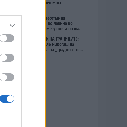
мистериозен мост
Исчезнаа десетмина
алпинисти во лавина во
Пакистан- меѓу нив и познат
Непалец
БЕЛ ШТРАЈК НА ГРАНИЦИТЕ:
Вака не било никогаш на
„Евзони“, а на „Градина“ се
чека и пет часа