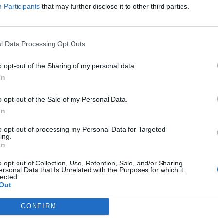
Participants
that may further disclose it to other third parties.
l Data Processing Opt Outs
o opt-out of the Sharing of my personal data.
зи забележаа нов раст откако американскиот
In
и посетата на Кина и најави дека Вашингтон
Иран и безбедноста на енергетските коридори.
o opt-out of the Sale of my Personal Data.
4% надминувајќи 108 долари за барел, додека
In
долари.
to opt-out of processing my Personal Data for Targeted
та околу Ормутскиот теснец, каде серијата
ing.
кери создаваат сериозна нервоза.
In
мп и Си Џинпинг детално разговарале за овој
o opt-out of Collection, Use, Retention, Sale, and/or Sharing
ки извори, Кина строго се противи на каква
ersonal Data that Is Unrelated with the Purposes for which it
lected.
ување на транспортот, бидејќи кинеската
Out
илноста на оваа рута.
CONFIRM
СКАНДАЛ СО СУБВЕНЦИИТЕ -