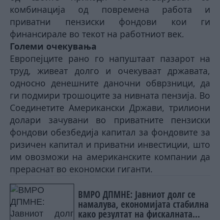
комбинација од повремена работа и
приватни пензиски фондови кои ги
финансирале во текот на работниот век.
Големи очекувања
Европејците рано го напуштаат пазарот на
труд, живеат долго и очекуваат државата,
односно денешните даночни обврзници, да
ги подмири трошоците за нивната пензија. Во
Соединетите Американски Држави, трилиони
долари зачувани во приватните пензиски
фондови обезбедија капитал за фондовите за
ризичен капитал и приватни инвестиции, што
им овозможи на американските компании да
прераснат во економски гиганти.
ВМРО ДПМНЕ: Јавниот долг се
намалува, економијата стабилна
како резултат на фискалната