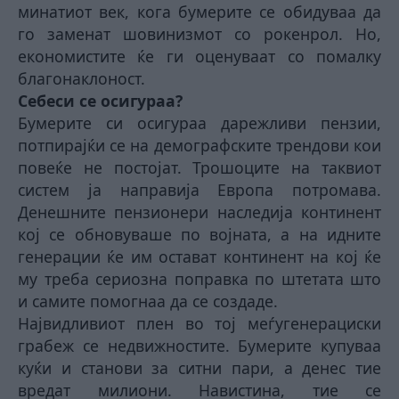
минатиот век, кога бумерите се обидуваа да
го заменат шовинизмот со рокенрол. Но,
економистите ќе ги оценуваат со помалку
благонаклоност.
Себеси се осигураа?
Бумерите си осигураа дарежливи пензии,
потпирајќи се на демографските трендови кои
повеќе не постојат. Трошоците на таквиот
систем ја направија Европа потромава.
Денешните пензионери наследија континент
кој се обновуваше по војната, а на идните
генерации ќе им остават континент на кој ќе
му треба сериозна поправка по штетата што
и самите помогнаа да се создаде.
Највидливиот плен во тој меѓугенерациски
грабеж се недвижностите. Бумерите купуваа
куќи и станови за ситни пари, а денес тие
вредат милиони. Навистина, тие се