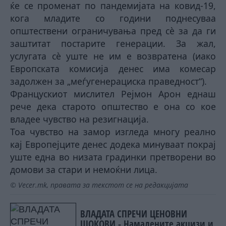
ќе се променат по пандемијата на ковид-19,
кога младите со години поднесуваа
општествени ограничувања пред сè за да ги
заштитат постарите генерации. За жал,
услугата сè уште не им е возвратена (иако
Европската комисија денес има комесар
задолжен за „меѓугенерациска праведност“).
Францускиот мислител Рејмон Арон еднаш
рече дека старото општество е она со кое
владее чувство на резигнација.
Тоа чувство на замор изгледа многу реално
кај Европејците денес додека минуваат покрај
уште една во низа
та
градинки претворени во
домови за стари и немоќни лица.
© Vecer.mk, правата за текстот се на редакцијата
ВЛАДАТА СПРЕЧИ ЦЕНОВНИ
ШОКОВИ - Намалените акцизи и