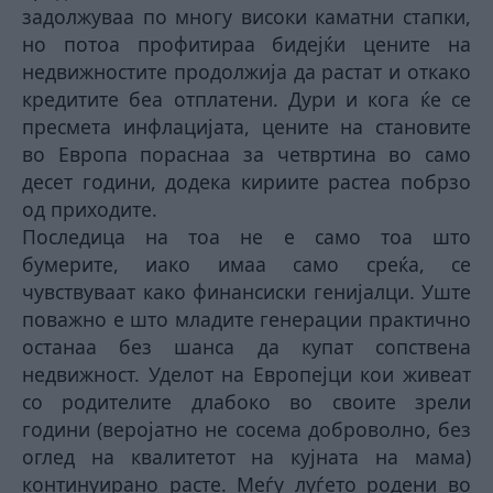
задолжуваа по многу високи каматни стапки,
но потоа профитираа бидејќи цените на
недвижностите продолжија да растат и откако
кредитите беа отплатени. Дури и кога ќе се
пресмета инфлацијата, цените на становите
во Европа пораснаа за четвртина во само
десет години, додека кириите растеа побрзо
од приходите.
Последица на тоа не е само тоа што
бумерите, иако имаа само среќа, се
чувствуваат како финансиски генијалци. Уште
поважно е што младите генерации практично
останаа без шанса да купат сопствена
недвижност. Уделот на Европејци кои живеат
со родителите длабоко во своите зрели
години (веројатно не сосема доброволно, без
оглед на квалитетот на кујната на мама)
континуирано расте. Меѓу луѓето родени во