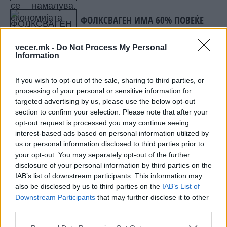
дисциплина и домаќинско
управување
ФОЛКСВАГЕН ИМА 60% ПОВЕЌЕ
РАБОТНИЦИ ОД ТОЈОТА, а
произведува помалку
vecer.mk -
Do Not Process My Personal
автомобили. Зошто?
Information
Во повеќето европски земји, денешните
пензии ги финансираат денешните
If you wish to opt-out of the sale, sharing to third parties, or
работници, со очекување дека утрешните, сè
processing of your personal or sensitive information for
уште неродени работници, еден ден ќе ја
targeted advertising by us, please use the below opt-out
section to confirm your selection. Please note that after your
преземат таа обврска и ќе ги финансираат
opt-out request is processed you may continue seeing
сопствените родители кога ќе остарат. Дел од
interest-based ads based on personal information utilized by
трошоците се финансира и со државно
us or personal information disclosed to third parties prior to
задолжување, кое исто така еден ден ќе мора
your opt-out. You may separately opt-out of the further
да го вратат идните генерации. Тоа значи
disclosure of your personal information by third parties on the
IAB’s list of downstream participants. This information may
дека европските компании располагаат со
also be disclosed by us to third parties on the
IAB’s List of
помалку капитал, што е една од причините
Downstream Participants
that may further disclose it to other
зошто Европа има толку малку големи
third parties.
компании во области како што е