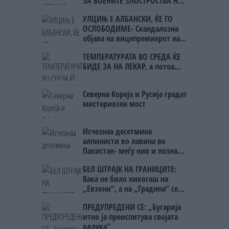
ЗА ВОЕНИТЕ ЗЛОСТРОСТВА НА
УЧК...
УЛЦИЊ Е АЛБАНСКИ, ЌЕ ГО
ОСЛОБОДИМЕ- Скандалозна
објава на вицепремиерот на
Црна Гора
ТЕМПЕРАТУРАТА ВО СРЕДА ЌЕ
БИДЕ ЗА НА ЛЕКАР, а потоа...
Северна Кореја и Русија градат
мистериозен мост
Исчезнаа десетмина
алпинисти во лавина во
Пакистан- меѓу нив и познат
Непалец
БЕЛ ШТРАЈК НА ГРАНИЦИТЕ:
Вака не било никогаш на
„Евзони“, а на „Градина“ се
чека и пет часа
ПРЕДУПРЕДЕНИ СЕ: „Бугарија
итно ја преиспитува својата
одлука“