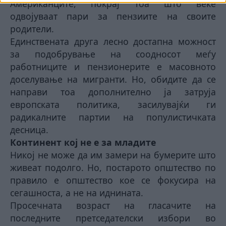
Американците, покрај тоа што веќе
одвојуваат пари за пензиите на своите
родители.
Единствената друга лесно достапна можност
за подобрување на соодносот меѓу
работниците и пензионерите е масовното
доселување на мигранти. Но, обидите да се
направи тоа дополнително ја затруја
европската политика, засилувајќи ги
радикалните партии на популистичката
десница.
Континент кој не е за младите
Никој не може да им замери на бумерите што
живеат подолго. Но, постарото општество по
правило е општество кое се фокусира на
сегашноста, а не на иднината.
Просечната возраст на гласачите на
последните претседателски избори во