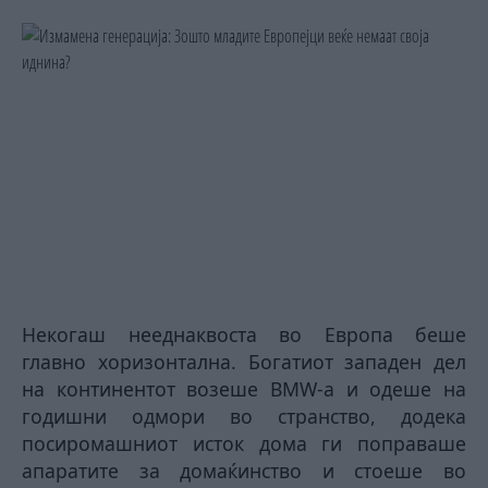
Некогаш нееднаквоста во Европа беше
главно хоризонтална. Богатиот западен дел
на континентот возеше BMW-а и одеше на
годишни одмори во странство, додека
посиромашниот исток дома ги поправаше
апаратите за домаќинство и стоеше во