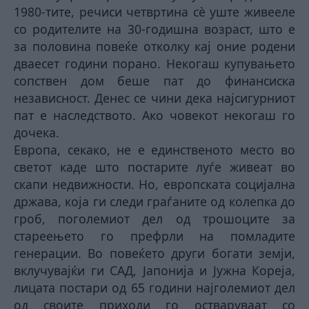
1980-тите, речиси четвртина сè уште живееле
со родителите на 30-годишна возраст, што е
за половина повеќе отколку кај оние родени
дваесет години порано. Некогаш купувањето
сопствен дом беше пат до финансиска
независност. Денес се чини дека најсигурниот
пат е наследството. Ако човекот некогаш го
дочека.
Европа, секако, не е единственото место во
светот каде што постарите луѓе живеат во
скапи недвижности. Но, европската социјална
држава, која ги следи граѓаните од колепка до
гроб, поголемиот дел од трошоците за
стареењето го префрли на помладите
генерации. Во повеќето други богати земји,
вклучувајќи ги САД, Јапонија и Јужна Кореја,
лицата постари од 65 години најголемиот дел
од своите приходи го остваруваат со