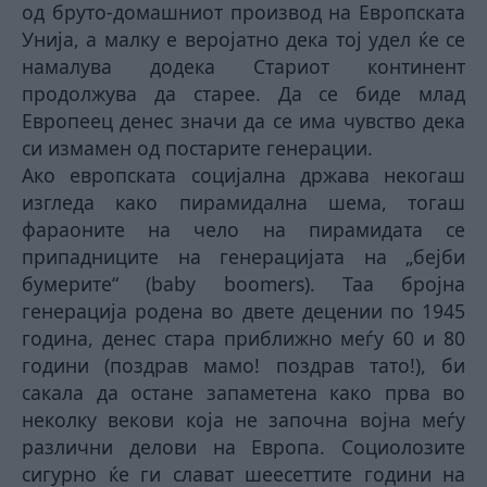
од бруто-домашниот производ на Европската
Унија, а малку е веројатно дека тој удел ќе се
намалува додека Стариот континент
продолжува да старее. Да се биде млад
Европеец денес значи да се има чувство дека
си измамен од постарите генерации.
Ако европската социјална држава некогаш
изгледа како пирамидална шема, тогаш
фараоните на чело на пирамидата се
припадниците на генерацијата на „бејби
бумерите“ (baby boomers). Таа бројна
генерација родена во двете децении по 1945
година, денес стара приближно меѓу 60 и 80
години (поздрав мам
о
! поздрав тато!), би
сакала да остане запаметена како прва во
неколку векови која не започна војна меѓу
различни делови на Европа. Социолозите
сигурно ќе ги слават шеесеттите години на