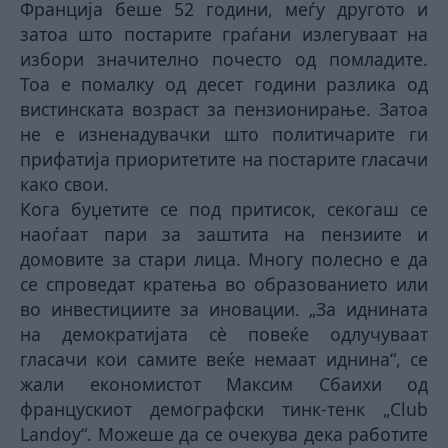
Франција беше 52 години, меѓу другото и
затоа што постарите граѓани излегуваат на
избори значително почесто од помладите.
Тоа е помалку од десет години разлика од
вистинската возраст за пензионирање. Затоа
не е изненадувачки што политичарите ги
прифатија приоритетите на постарите гласачи
како свои.
Кога буџетите се под притисок, секогаш се
наоѓаат пари за заштита на пензиите и
домовите за стари лица. Многу полесно е да
се спроведат кратења во образованието или
во инвестициите за иновации. „За иднината
на демократијата сè повеќе одлучуваат
гласачи кои самите веќе немаат иднина“, се
жали економистот Максим Сбаихи од
францускиот демографски тинк-тенк „Club
Landoy“. Можеше да се очекува дека работите