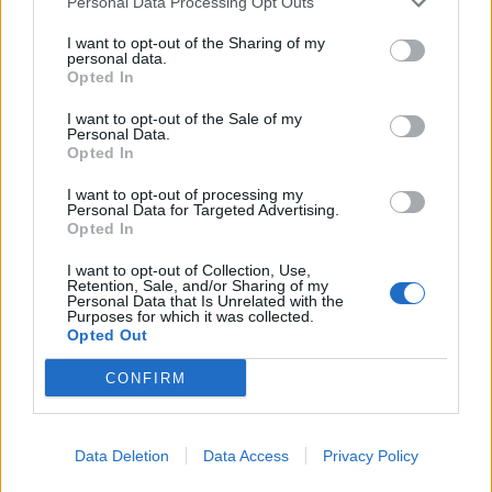
технологијата. Наместо тоа, постои огромен
Personal Data Processing Opt Outs
нефинансиран трошок кој ги оптоварува
I want to opt-out of the Sharing of my
јавните финансии.
personal data.
Opted In
Ништо од ова не претставуваше проблем
додека истовремено растеа и економијата и
I want to opt-out of the Sale of my
Personal Data.
бројот на жители, како што послевоените
Opted In
генерации добро се сеќаваат од својата
младост. Но, европското население сега
I want to opt-out of processing my
Personal Data for Targeted Advertising.
престанува да расте, делумно и затоа што
Opted In
токму бумерите го започнаа трендот на
I want to opt-out of Collection, Use,
помали семејства и помал број деца.
Retention, Sale, and/or Sharing of my
Personal Data that Is Unrelated with the
Во 1960 година, во западна Европа повеќе од
Purposes for which it was collected.
пет вработени лица финансираа еден
Opted Out
пензионер. Денес, на еден пензионер доаѓаат
CONFIRM
едвај два и пол работници. Последицата е
што денешните млади знаат дека барем
делумно ќе мора самите да си ја осигураат
Data Deletion
Data Access
Privacy Policy
сопствената пензија, како што тоа го прават