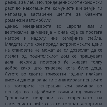
редици за леб. Но, тридецени
скиот
економски
раст во некогашните комунистички земји ги
направија застарени шегите за бавните
романски автомобили.
Денес, нееднаквоста во Европа има и
вертикална димензија – онаа која се протега
нагоре и надолу низ семејните стебла.
Младите луѓе кои поради астрономските цени
на становите не можат да си дозволат да се
иселат од родителскиот дом се прашуваат
дали некогаш повторно ќе живеат толку
добро како што живееле кога биле деца.
Луѓето во своите триесетти години плаќаат
високи даноци за да ги финансираат пензиите
на постарите генерации кои заминаа во
пензија во најдобрите години од животот.
Трошоците поврзани со стареењето на
населението веќе сега го голтаат четвртина