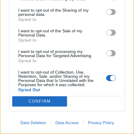
ПОСКАПУВАЊЕ НА СТРУЈАТА
I want to opt-out of the Sharing of my
personal data.
РЕКОРДНА ПОЛУГОДИШНА
Opted In
ТРГОВИЈА - Над 10 милијарди
евра размена со светот, извозот
I want to opt-out of the Sale of my
расте побрзо од увозот
Personal Data.
Opted In
I want to opt-out of processing my
Personal Data for Targeted Advertising.
Opted In
НАЈЧИТАНИ ВО ПОСЛЕДНИ 7 ДЕНА
I want to opt-out of Collection, Use,
ИСТОРИСКО ОБЕДИНУВАЊЕ НА
Retention, Sale, and/or Sharing of my
МАКЕДОНЦИТЕ ВО СРБИЈА:
Personal Data that Is Unrelated with the
Purposes for which it was collected.
ФОРМИРАН МАКЕДОНСКИОТ
Opted Out
НАЦИОНАЛЕН СОЈУЗ
Ахмети кажа што го мачи:
CONFIRM
СЛУШАМ, САКААТ ДА СЕ СУДИ
ЗА ВОЕНИТЕ ЗЛОСТРОСТВА НА
УЧК...
УЛЦИЊ Е АЛБАНСКИ, ЌЕ ГО
Data Deletion
Data Access
Privacy Policy
ОСЛОБОДИМЕ- Скандалозна
објава на вицепремиерот на