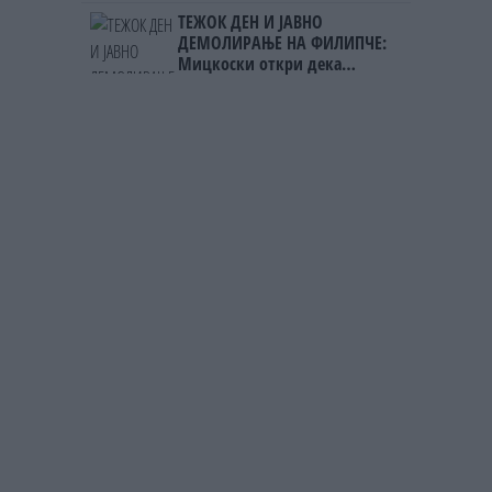
Фнидек во хаос по
ТЕЖОК ДЕН И ЈАВНО
мигрантскиот бран кон Сеута
ДЕМОЛИРАЊЕ НА ФИЛИПЧЕ:
Мицкоски откри дека
човекот појма нема од
ништо, освен за кеш