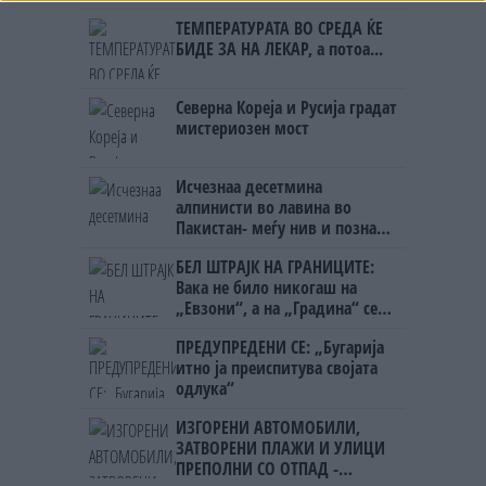
Црна Гора
ТЕМПЕРАТУРАТА ВО СРЕДА ЌЕ
БИДЕ ЗА НА ЛЕКАР, а потоа...
Северна Кореја и Русија градат
мистериозен мост
Исчезнаа десетмина
алпинисти во лавина во
Пакистан- меѓу нив и познат
Непалец
БЕЛ ШТРАЈК НА ГРАНИЦИТЕ:
Вака не било никогаш на
„Евзони“, а на „Градина“ се
чека и пет часа
ПРЕДУПРЕДЕНИ СЕ: „Бугарија
итно ја преиспитува својата
одлука“
ИЗГОРЕНИ АВТОМОБИЛИ,
ЗАТВОРЕНИ ПЛАЖИ И УЛИЦИ
ПРЕПОЛНИ СО ОТПАД -