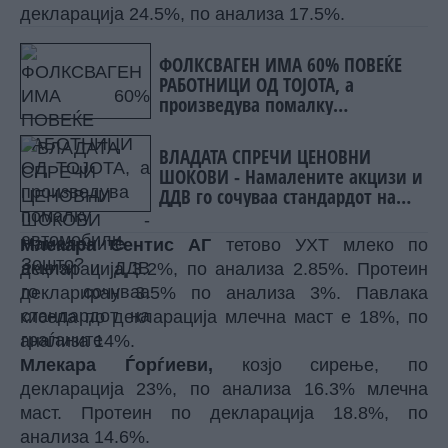
декларација 24.5%, по анализа 17.5%.
ФОЛКСВАГЕН ИМА 60% ПОВЕЌЕ
РАБОТНИЦИ ОД ТОЈОТА, а
произведува помалку
автомобили. Зошто?
ВЛАДАТА СПРЕЧИ ЦЕНОВНИ
ШОКОВИ - Намалените акцизи и
ДДВ го сочуваа стандардот на
граѓаните
Млекара Сентис АГ
тетово УХТ млеко по
декларација 3.2%, по анализа 2.85%. Протеин
деклариран 3.5% по анализа 3%. Павлака
кисела по декларација млечна маст е 18%, по
анализа 14%.
Млекара Ѓорѓиеви,
козјо сирење, по
декларација 23%, по анализа 16.3% млечна
маст. Протеин по декларација 18.8%, по
анализа 14.6%.