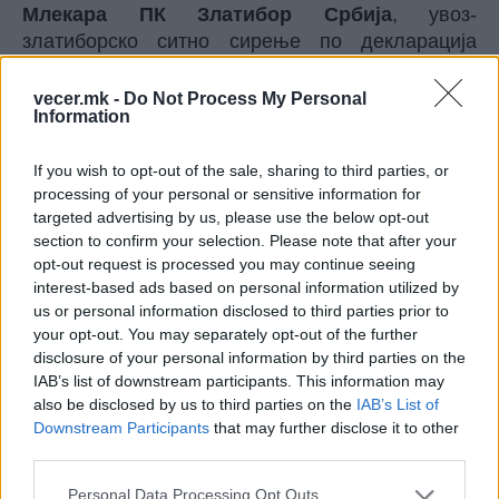
Млекара ПК Златибор Србија
, увоз-
златиборско ситно сирење по декларација
млечна маст 14.3% по анализа 1.19%.
Млекара Бела фарм
производ урда потекло
vecer.mk -
Do Not Process My Personal
Information
Србија Хомоље, по декларација млечна маст
25%, по анализа 5.54%.
If you wish to opt-out of the sale, sharing to third parties, or
Млекара -Продукт бренд,
кравјо сирење по
processing of your personal or sensitive information for
декларација млечна маст 15%, по анализа
targeted advertising by us, please use the below opt-out
11.4%. Протеини 12%, по анализа 15%.
section to confirm your selection. Please note that after your
Тетовска млекара,
мешано сирење, по
opt-out request is processed you may continue seeing
декларација 23% ,по анализа 19.8% млечна
interest-based ads based on personal information utilized by
маст.
us or personal information disclosed to third parties prior to
Млекара Норд милк,
млечна павлака со
your opt-out. You may separately opt-out of the further
disclosure of your personal information by third parties on the
пиперка позитивна на растителни масти.
IAB’s list of downstream participants. This information may
© Vecer.mk, правата за текстот се на редакцијата
also be disclosed by us to third parties on the
IAB’s List of
Downstream Participants
that may further disclose it to other
third parties.
Додека Европа стрепти - ВО
МАКЕДОНИЈА НЕ СЕ ОЧЕКУВА
Personal Data Processing Opt Outs