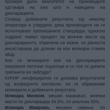
провери дали квалитетот на производите
одговара на она што е наведено на
декларациите.
Според добиените резултати, кај неколку
оператори е утврдено дека производите не ги
исполнуваат пропишаните стандарди, односно
содржат помал процент на млечни масти од
декларираното. Изречени се казни, но јавноста
инсистираше да дознае за кои млекари станва
збор.
Кои се млекарите кои на декларациите
пишувале неточни податоци и со тоа ги донеле
граѓаните во заблуда?
КУРИР
неофицијално ги дознава резултатите
од вонредните контроли, па ги објавуваме
млекарите и добиените резултати.
Млекара Милком
, мешан кашкавал, млечни
масти по декларација 34.5%, по анализа 30%.
Млекара Маврово,
мешано сирење, по