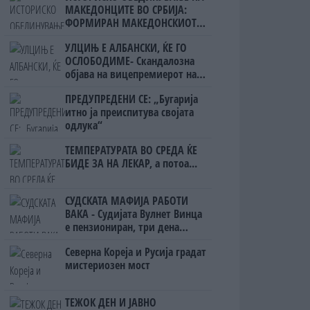
МАКЕДОНЦИТЕ ВО СРБИЈА:
ФОРМИРАН МАКЕДОНСКИОТ
НАЦИОНАЛЕН СОЈУЗ
УЛЦИЊ Е АЛБАНСКИ, ЌЕ ГО
ОСЛОБОДИМЕ- Скандалозна
објава на вицепремиерот на
Црна Гора
ПРЕДУПРЕДЕНИ СЕ: „Бугарија
итно ја преиспитува својата
одлука“
ТЕМПЕРАТУРАТА ВО СРЕДА ЌЕ
БИДЕ ЗА НА ЛЕКАР, а потоа...
СУДСКАТА МАФИЈА РАБОТИ
ВАКА - Судијата Вулнет Винца
е пензиониран, три дена
откако му го врати пасошот
Северна Кореја и Русија градат
на бизнисменот Марковски
мистериозен мост
ТЕЖОК ДЕН И ЈАВНО