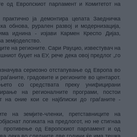
те од Европскиот парламент и Комитетот на
 практично ја демонтира целата Заедничка
ска обнова, рурален развој и модернизација,
има иднина - изјави Кармен Креспо Дијаз,
а земјоделство.
ите на регионите. Сари Рауцио, известувач на
шниот буџет на ЕУ, рече дека овој предлог „го
 означува сериозно отстапување од Европа во
граѓаните, градовите и регионите во центарот.
њето со средствата преку унифицирани
ирање на регионалните програми, постои
 на оние кои се најблиски до граѓаните -
е на земјите-членки, претставниците на
објаснат логиката на предлогот, но не стигнаа
о противење од Европскиот парламент и од
ува дека во следните две години ќе има тешка