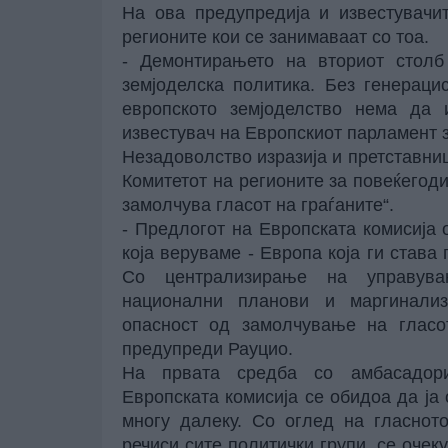
На ова предупредија и известувачи
регионите кои се занимаваат со тоа.
- Демонтирањето на вториот столб
земјоделска политика. Без генераци
европското земјоделство нема да 
известувач на Европскиот парламент з
Незадоволство изразија и претставниц
Комитетот на регионите за повеќегоди
замолчува гласот на граѓаните“.
- Предлогот на Европската комисија
која веруваме - Европа која ги става 
Со централизирање на управува
национални планови и маргинализ
опасност од замолчување на гласот
предупреди Рауцио.
На првата средба со амбасадорит
Европската комисија се обидоа да ја 
многу далеку. Со оглед на гласнот
речиси сите политички групи, се очек