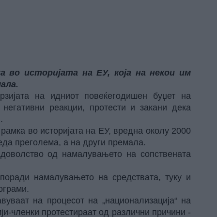
а во историјата на ЕУ, која на некои им
ала.
рзијата на идниот повеќегодишен буџет на
 негативни реакции, протести и закани дека
.
 рамка во историјата на ЕУ, вредна околу 2000
леда преголема, а на други премала.
адоволство од намалувањето на сопствената
 поради намалувањето на средствата, туку и
ограми.
авуваат на процесот на „национализација“ на
ји-членки протестираат од различни причини -