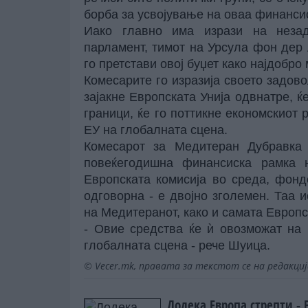
борба за усвојување на оваа финанси
Иако главно има изрази на незад
парламент, тимот на Урсула фон дер 
го претстави овој буџет како најдобро
Комесарите го изразија своето задовол
зајакне Европската Унија одвнатре, 
граници, ќе го поттикне економскиот р
ЕУ на глобалната сцена.
Комесарот за Медитеран Дубравка
повеќегодишна финансиска рамка н
Европската комисија во среда, фонд
одговорна - е двојно зголемен. Таа и
на Медитеранот, како и самата Европс
- Овие средства ќе ѝ овозможат на 
глобалната сцена - рече Шуица.
© Vecer.mk, правата за текстот се на редакци
Додека Европа стрепти - 