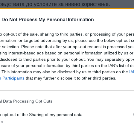
редствата до условите за нивно користење.
Австрија, предложениот буџет е „неоправдано
-
Do Not Process My Personal Information
такнаа ова на дебатата одржана во Брисел
 го усвои предлогот. Иако зголемувањето на
to opt-out of the sale, sharing to third parties, or processing of your per
 инвестиции во одбраната, некои членови
formation for targeted advertising by us, please use the below opt-out s
r selection. Please note that after your opt-out request is processed y
сепак ќе се реализираат преку националните
eing interest-based ads based on personal information utilized by us or
те-членки на НАТО веќе се согласија да ги
disclosed to third parties prior to your opt-out. You may separately opt-
во од 5 проценти од БДП.
losure of your personal information by third parties on the IAB’s list of
мјите кои се нето придонесувачи во буџетот на
. This information may also be disclosed by us to third parties on the
IA
и плаќаат повеќе отколку што повлекуваат од
Participants
that may further disclose it to other third parties.
емување.
мисија тврди дека ова „не е значително
илијарди евра ќе бидат осигурани годишно од
l Data Processing Opt Outs
осно даноци на ниво на ЕУ.
нови предупредуваат дека таков модел на
o opt-out of the Sharing of my personal data.
и на компаниите, кои би можеле да станат
In
т и глобалниот пазар поради дополнителни