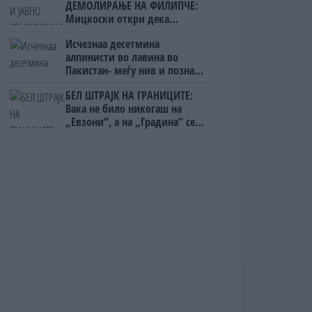
ДЕМОЛИРАЊЕ НА ФИЛИПЧЕ:
Мицкоски откри дека
човекот појма нема од
Исчезнаа десетмина
ништо, освен за кеш
алпинисти во лавина во
Пакистан- меѓу нив и познат
Непалец
БЕЛ ШТРАЈК НА ГРАНИЦИТЕ:
Вака не било никогаш на
„Евзони“, а на „Градина“ се
чека и пет часа