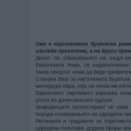
Ова е најголемата буџетска рамк
изгледа преголема, а на други прем
Денот по објавувањето на нацрт-ве
Европската Унија, се надополнуваат
таков предлог нема да биде прифатен
Станува збор за најголемата буџетска
милијарди евра, која на некои им изг
Европскиот парламент изразува нез
улога во донесувањето одлуки.
Земјоделците протестираат не само
поради откажувањето на одредени пр
Регионите и градовите се спротивст
одредени политики, додека бројни зем