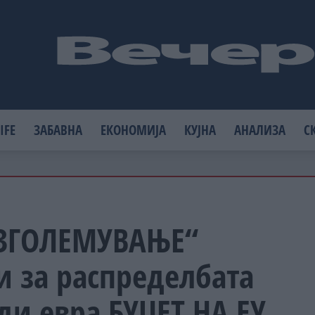
IFE
ЗАБАВНА
ЕКОНОМИЈА
КУЈНА
АНАЛИЗА
С
ЗГОЛЕМУВАЊЕ“
и за распределбата
ди евра БУЏЕТ НА ЕУ