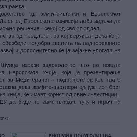
ска рамка.
оволство од земјите-членки и Европскиот
Лајен од Европската комисија доби задача да
 можно решение - секој од својот оддел.
ство од предлогот, за кој веруваат дека ќе ја
ќе обезбеди подобра заштита на надворешните
азвој и дополнително ќе ја зајакне улогата на
 Шуица изрази задоволство што во новата
а Европската Унија, која ја презентираше
от за Медитеранот - подрачјето за кое таа е
стакна дека земјите-партнери од јужниот брег
ка Унија, ќе имаат корист од овие инвестиции.
ЕУ да биде не само плаќач, туку и играч на
јата
ВО
РЕКОРДНА ПОЛУГОДИШНА