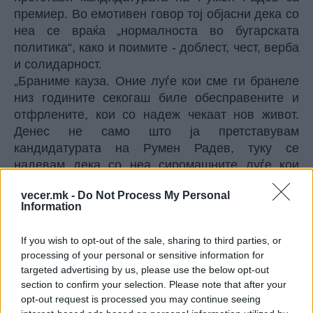
премиер. Во емотивен говор тој објасни дека со
неа се враќа „нормалноста во бугарската
политика“, како и поимите - доблест, чест, верба
и солидарност.
„Браниме кауза. Оние луѓе кои сме ги бранеле
низ годините секогаш биле обесправените и
отфрлените, кои со надеж чекаат нов живот.
Денес не само што ја претставувам
кандидатурата на Румен Радев, туку се
надевам дека со неа сиромашните луѓе кои
чекаат надеж ќе бидат помалку“, рече тој.
vecer.mk -
Do Not Process My Personal
© Vecer.mk, правата за текстот се на редакцијата
Information
ОРБАН УЖИВА КАКО НИКОЈ. На
If you wish to opt-out of the sale, sharing to third parties, or
одмор меѓу трубачите од Гуча!
processing of your personal or sensitive information for
targeted advertising by us, please use the below opt-out
section to confirm your selection. Please note that after your
opt-out request is processed you may continue seeing
Зеленски слета во Белград,