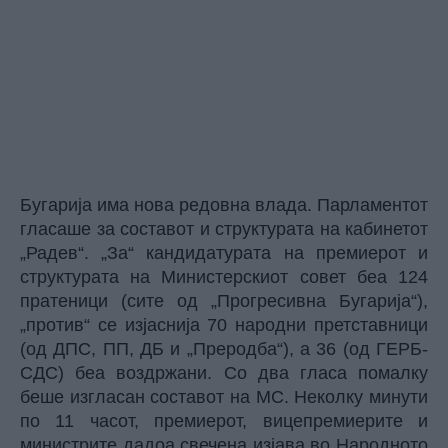
Бугарија има нова редовна влада. Парламентот
гласаше за составот и структурата на кабинетот
„Радев“. „За“ кандидатурата на премиерот и
структурата на Министерскиот совет беа 124
пратеници (сите од „Прогресивна Бугарија“),
„против“ се изјаснија 70 народни претставници
(од ДПС, ПП, ДБ и „Преродба“), а 36 (од ГЕРБ-
СДС) беа воздржани. Со два гласа помалку
беше изгласан составот на МС. Неколку минути
по 11 часот, премиерот, вицепремиерите и
министрите дадоа свечена изјава во Народното