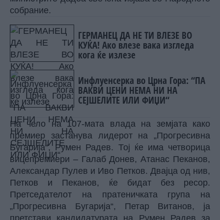
собрание.
ГЕРМАНЕЦ ДА НЕ ТИ ВЛЕЗЕ ВО
КУЌА! Ако влезе вака изгледа
кога ќе излезе
Инфлуенсерка во Црна Гора: “ПА
ВАКВИ ЦЕНИ НЕМА НИ НА
СЕЈШЕЛИТЕ ИЛИ ФИЏИ“
На чело на 107-мата влада на земјата како
премиер застанува лидерот на „Прогресивна
Бугарија“, Румен Радев. Тој ќе има четворица
вицепремиери – Галаб Донев, Атанас Пеканов,
Александар Пулев и Иво Петков. Двајца од нив,
Петков и Пеканов, ќе бидат без ресор.
Претседателот на пратеничката група на
„Прогресивна Бугарија“, Петар Витанов, ја
претстави кандидатурата на Румен Радев за