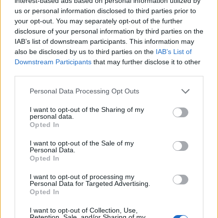
interest-based ads based on personal information utilized by
ВУЧИЌ ПРИРЕДУВА ВЕЧЕРА ВО
us or personal information disclosed to third parties prior to
НЕГОВА ЧЕСТ, ТРИ КЛУЧНИ ТЕМИ
your opt-out. You may separately opt-out of the further
ЗА РАЗГОВОР (ФОТО+ВИДЕО)
disclosure of your personal information by third parties on the
IAB’s list of downstream participants. This information may
also be disclosed by us to third parties on the
IAB’s List of
Downstream Participants
that may further disclose it to other
НАЈЧИТАНИ ВО ПОСЛЕДНИ 7 ДЕНА
third parties.
СЕ СПРЕМА МЕТЕОРОЛОШКИ
Personal Data Processing Opt Outs
ХАОС ЗА ЗИМАТА 2026/2027
I want to opt-out of the Sharing of my
personal data.
Opted In
ИСТОРИСКО ОБЕДИНУВАЊЕ НА
МАКЕДОНЦИТЕ ВО СРБИЈА:
I want to opt-out of the Sale of my
ФОРМИРАН МАКЕДОНСКИОТ
Personal Data.
НАЦИОНАЛЕН СОЈУЗ
Opted In
УЛЦИЊ Е АЛБАНСКИ, ЌЕ ГО
ОСЛОБОДИМЕ- Скандалозна
I want to opt-out of processing my
објава на вицепремиерот на
Personal Data for Targeted Advertising.
Црна Гора
Opted In
ТЕМПЕРАТУРАТА ВО СРЕДА ЌЕ
БИДЕ ЗА НА ЛЕКАР, а потоа...
I want to opt-out of Collection, Use,
Retention, Sale, and/or Sharing of my