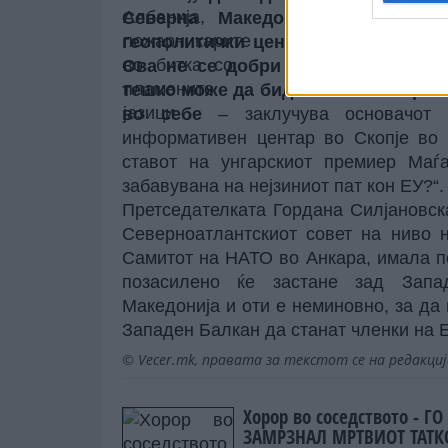
Северна Македонија станува п
геополитички центри кои би сакал
Ова не се добри вести ниту за Бу
тешко може да биде силна во стран
во себе
– заклучува основачот 
информативен центар во Скопје во 
ставот на унгарскиот премиер Маѓ
забавувана на нејзиниот пат кон ЕУ?“.
Претседателката Гордана Силјановска
Северноатлантскиот совет на ниво 
Самитот на НАТО во Анкара, имала по
позасилено ќе застане зад Запа
Македонија и оти е неминовно, за да 
Западен Балкан да станат членки на Е
© Vecer.mk, правата за текстот се на редакци
Хорор во соседството - ГО
ЗАМРЗНАЛ МРТВИОТ ТАТК