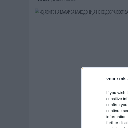
vecer.mk 
If you wish 
sensitive in
confirm you
continue se
information 
further disc