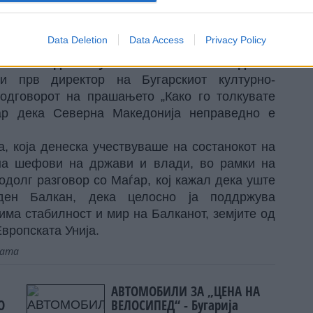
оле на конкуренција помеѓу различни
е да имаат свој Тројански коњ во Европа.
Data Deletion
Data Access
Privacy Policy
гарија, ниту за Европската Унија. Европа
ство ако дозволува такви линии на поделба
и прв директор на Бугарскиот културно-
одговорот на прашањето „Како го толкувате
ар дека Северна Македонија неправедно е
, која денеска учествуваше на состанокот на
на шефови на држави и влади, во рамки на
долг разговор со Маѓар, кој кажал дека уште
ден Балкан, дека целосно ја поддржува
има стабилност и мир на Балканот, земјите од
вропската Унија.
јата
АВТОМОБИЛИ ЗА „ЦЕНА НА
О
ВЕЛОСИПЕД“ - Бугарија