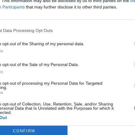
. This information may also be disclosed by us to third parties on the
IA
Participants
that may further disclose it to other third parties.
р Петер Маѓар кој отворено се заложи за
l Data Processing Opt Outs
иот Балкан не е добра вест за Бугарија. Вака
ионална безбедност и директор на одделот
o opt-out of the Sharing of my personal data.
а на науките (БАН).
In
теници кои ми кажаа дека го информирале
o opt-out of the Sale of my Personal Data.
суштината на проблемите во Скопјe. Бидејќи
In
тите тези, очигледно е во прашање свесно
во интервју за бугарски „Телеграф“.
to opt-out of processing my Personal Data for Targeted
ing.
In
 ОД
ЦРНА ГОРА ДА ПРИМИ
о
МИГРАНТИ, ќе побара
o opt-out of Collection, Use, Retention, Sale, and/or Sharing
Италија на вонреден
ersonal Data that Is Unrelated with the Purposes for which it
со
состанок на ЕУ
lected.
Out
 внимателно да се разгледаат.
CONFIRM
ирање на влијанието на Балканот, во кое