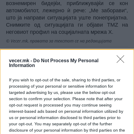
вознемирен бидејќи, приближувајќи се кон
автомобилот, лежерно ѝ рече: „Ме заборави“,
што ја направи ситуацијата уште понепријатна.
Снимките од ситуацијата ги објави TMZ на
неговиот профил на социјалната мрежа X.
© Vecer.mk, правата за текстот се на редакцијата
Со замрзнати овошја се
vecer.mk -
Do Not Process My Personal
разладуваат животните во ЗОО
Information
Скопје
If you wish to opt-out of the sale, sharing to third parties, or
Фото: Мајкл Даглас е горд татко
processing of your personal or sensitive information for
targeted advertising by us, please use the below opt-out
section to confirm your selection. Please note that after your
opt-out request is processed you may continue seeing
interest-based ads based on personal information utilized by
us or personal information disclosed to third parties prior to
your opt-out. You may separately opt-out of the further
disclosure of your personal information by third parties on the
НАЈЧИТАНИ ВО ПОСЛЕДНИ 7 ДЕНА