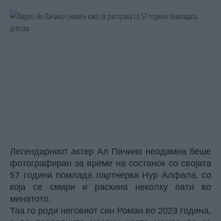
Легендарниот актер Ал Пачино неодамна беше
фотографиран за време на состанок со својата
57 години помлада партнерка Нур Алфала, со
која се смири и раскина неколку пати во
минатото.
Таа го роди неговиот син Роман во 2023 година,