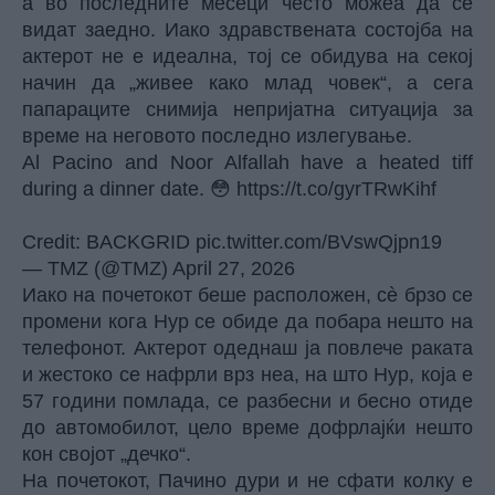
а во последните месеци често можеа да се
видат заедно. Иако здравствената состојба на
актерот не е идеална, тој се обидува на секој
начин да „живее како млад човек“, а сега
папараците снимија непријатна ситуација за
време на неговото последно излегување.
Al Pacino and Noor Alfallah have a heated tiff
during a dinner date. 😳
https://t.co/gyrTRwKihf
Credit: BACKGRID
pic.twitter.com/BVswQjpn19
— TMZ (@TMZ)
April 27, 2026
Иако на почетокот беше расположен, сè брзо се
промени кога Нур се обиде да побара нешто на
телефонот. Актерот одеднаш ја повлече раката
и жестоко се нафрли врз неа, на што Нур, која е
57 години помлада, се разбесни и бесно отиде
до автомобилот, цело време дофрлајќи нешто
кон својот „дечко“.
На почетокот, Пачино дури и не сфати колку е