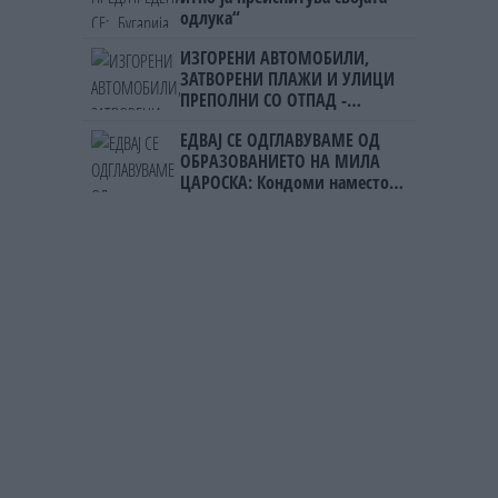
одлука“
ИЗГОРЕНИ АВТОМОБИЛИ,
ЗАТВОРЕНИ ПЛАЖИ И УЛИЦИ
ПРЕПОЛНИ СО ОТПАД -
Фнидек во хаос по
ЕДВАЈ СЕ ОДГЛАВУВАМЕ ОД
мигрантскиот бран кон Сеута
ОБРАЗОВАНИЕТО НА МИЛА
ЦАРОСКА: Кондоми наместо
книги