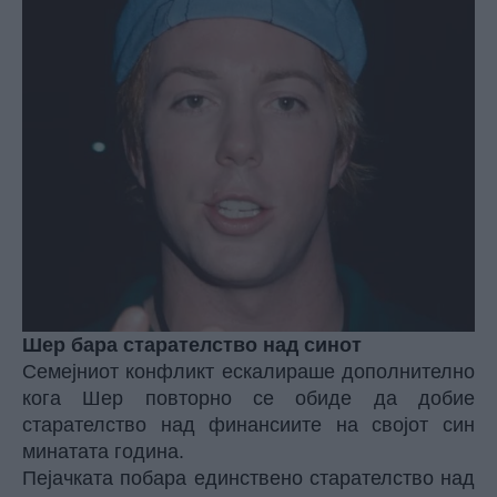
Шер бара старателство над синот
Семејниот конфликт ескалираше дополнително
кога Шер повторно се обиде да добие
старателство над финансиите на својот син
минатата година.
Пејачката побара единствено старателство над