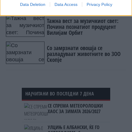
© Vecer.mk, правата за текстот се на редакцијата
Data Deletion
Data Access
Privacy Policy
Тажна вест за музичкиот свет:
Почина познатиот продуцент
Вилијам Орбит
Со замрзнати овошја се
разладуваат животните во ЗОО
Скопје
НАЈЧИТАНИ ВО ПОСЛЕДНИ 7 ДЕНА
СЕ СПРЕМА МЕТЕОРОЛОШКИ
ХАОС ЗА ЗИМАТА 2026/2027
УЛЦИЊ Е АЛБАНСКИ, ЌЕ ГО