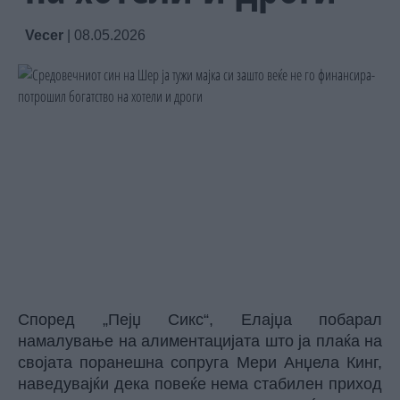
Vecer
|
08.05.2026
Според „Пејџ Сикс“, Елајџа побарал
намалување на алиментацијата што ја плаќа на
својата поранешна сопруга Мери Анџела Кинг,
наведувајќи дека повеќе нема стабилен приход