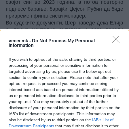
својот син во 2023 година, а потоа повторно
поднесе барање, барајќи Џејсон Рубин да биде
привремен финансиски менаџер.
Во судските документи, Шер наведе дека Елија
е „тешко ментално оштетен“ и дека поради
зависност и проблеми со менталното здравје,
vecer.mk -
Do Not Process My Personal
тој „нема способност да управува со пари“.
Information
Таа, исто така, тврдеше дека тој брзо ги троши
сите пари што ги заработува на дрога, луксузни
If you wish to opt-out of the sale, sharing to third parties, or
хотели и лимузини.
processing of your personal or sensitive information for
Судот, сепак, го отфрли нејзиното барање.
targeted advertising by us, please use the below opt-out
section to confirm your selection. Please note that after your
opt-out request is processed you may continue seeing
interest-based ads based on personal information utilized by
us or personal information disclosed to third parties prior to
your opt-out. You may separately opt-out of the further
disclosure of your personal information by third parties on the
IAB’s list of downstream participants. This information may
also be disclosed by us to third parties on the
IAB’s List of
Downstream Participants
that may further disclose it to other