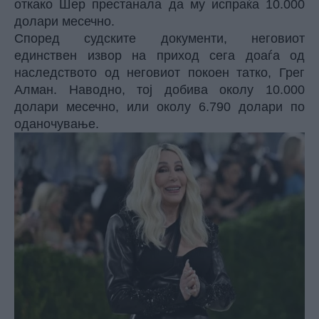
откако Шер престанала да му испраќа 10.000
долари месечно.
Според судските документи, неговиот
единствен извор на приход сега доаѓа од
наследството од неговиот покоен татко, Грег
Алман. Наводно, тој добива околу 10.000
долари месечно, или околу 6.790 долари по
оданочување.