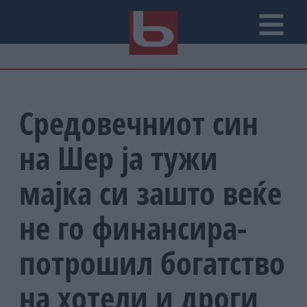
Средовечниот син
на Шер ја тужи
мајка си зашто веќе
не го финансира-
потрошил богатство
на хотели и дроги