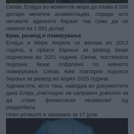
Сепак, Елајџа во моментов мора да плаќа 6.500
долари месечна алиментација, поради што
неговите адвокати бараат таа сума да се
намали на 1.651 долар.
Брак, развод и помирување
Елајџа и Мери Анџела се венчаа во 2013
година, а првата барање за развод беше
поднесена во 2021 година. Сепак, постапката
подоцна беше отфрлена по нивното
помирување. Сепак, Кинг повторно поднесе
барање за развод во април 2025 година.
Адвокатите, исто така, наведоа во документите
дека Елија „очигледно не направил доволно за
да стане финансиски независен“ од
разделбата.
Ново рочиште е закажано за 17 јули.