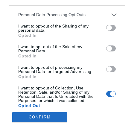
third parties.
Personal Data Processing Opt Outs
I want to opt-out of the Sharing of my
Турбулната историја на семејството Алман
personal data.
Opted In
Елија Блу Алман е единствениот син на Шер и
Грег Алман, музичар со кого пејачот имаше
I want to opt-out of the Sale of my
краток, но турбулентен брак во 1970-тите.
Personal Data.
Opted In
Иако пораснал со познати родители, со години
отворено зборува за своите проблеми со
I want to opt-out of processing my
зависноста и комплицираниот однос со
Personal Data for Targeted Advertising.
Opted In
семејството. Неговиот приватен живот често е
во центарот на вниманието, особено по
I want to opt-out of Collection, Use,
Retention, Sale, and/or Sharing of my
обвинувањата дека Шер се обидела да го
Personal Data that Is Unrelated with the
контролира неговиот живот и финансии.
Purposes for which it was collected.
Opted Out
И покрај сè, семејството останува под будното
око на јавноста, а нова судска битка би можела
CONFIRM
дополнително да го продлабочи јазот меѓу
мајката и синот.