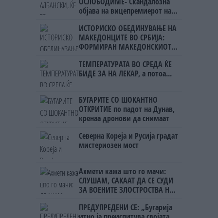
ОСЛОБОДИМЕ- Скандалозна
објава на вицепремиерот на
Црна Гора
ИСТОРИСКО ОБЕДИНУВАЊЕ НА
МАКЕДОНЦИТЕ ВО СРБИЈА:
ФОРМИРАН МАКЕДОНСКИОТ
НАЦИОНАЛЕН СОЈУЗ
ТЕМПЕРАТУРАТА ВО СРЕДА ЌЕ
БИДЕ ЗА НА ЛЕКАР, а потоа...
БУГАРИТЕ СО ШОКАНТНО
ОТКРИТИЕ по падот на Дунав,
кренаа дронови да снимаат
Северна Кореја и Русија градат
мистериозен мост
Ахмети кажа што го мачи:
СЛУШАМ, САКААТ ДА СЕ СУДИ
ЗА ВОЕНИТЕ ЗЛОСТРОСТВА НА
УЧК...
ПРЕДУПРЕДЕНИ СЕ: „Бугарија
итно ја преиспитува својата