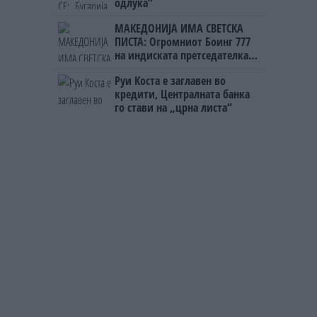
одлука“
МАКЕДОНИЈА ИМА СВЕТСКА
ПИСТА: Огромниот Боинг 777
на индиската претседателка
на Меѓународниот Аеродром
Руи Коста е заглавен во
Скопје
кредити, Централната банка
го стави на „црна листа“