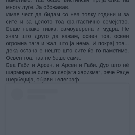
паметиме, таа беше вистински пријателка на
многу луѓе. Ја обожавав.
Имав чест да бидам со неа толку години и за
сите и за целото тоа фантастично семејство.
Беше некако тивка, самоуверена и мудра. Не
знам што друго да кажам, освен тоа, освен
огромна тага и жал што ја нема. И покрај тоа...
дека остана е нешто што сите ќе го паметиме.
Освен тоа, таа не беше сама.
Беа Габи и Арсен, и Арсен и Габи. Дуо што нè
шармираше сите со својата харизма“, рече
Раде
Шербеџија
,
објави Телеграф.