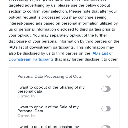
targeted advertising by us, please use the below opt-out
section to confirm your selection. Please note that after your
Ќерката на Арнолд Шварценегер
opt-out request is processed you may continue seeing
објави снимки од детството за
interest-based ads based on personal information utilized by
да му го честита роденденот
us or personal information disclosed to third parties prior to
(ФОТО)
your opt-out. You may separately opt-out of the further
ЏОРЏИ КЛУНИ И АМАЛ БЕГААТ ОД
disclosure of your personal information by third parties on the
СВОЈОТ ДОМ, пожарите во
IAB’s list of downstream participants. This information may
Фрнација им дојдоа пред врата
also be disclosed by us to third parties on the
IAB’s List of
Downstream Participants
that may further disclose it to other
third parties.
Personal Data Processing Opt Outs
НАЈЧИТАНИ ВО ПОСЛЕДНИ 7 ДЕНА
I want to opt-out of the Sharing of my
personal data.
Opted In
УАПСЕН МАКЕДОНЕЦОТ АНДРЕЈ
ТАНАСКОВСКИ, ЧЛЕН НА
I want to opt-out of the Sale of my
КАВАЧКИ КЛАН (ФОТО)
Personal Data.
Opted In
(Видео) СНИМКА СО ПАРИ КОИ
ЈА НАПУШТААТ АЛБАНИЈА, се
I want to opt-out of processing my