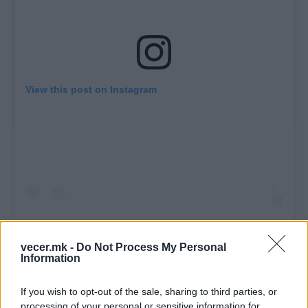
View this post on Instagram
vecer.mk -
Do Not Process My Personal
Information
A post shared by Rade Šerbedžija (@radeserbedzija.official)
If you wish to opt-out of the sale, sharing to third parties, or
processing of your personal or sensitive information for
© Vecer.mk, правата за текстот се на редакцијата