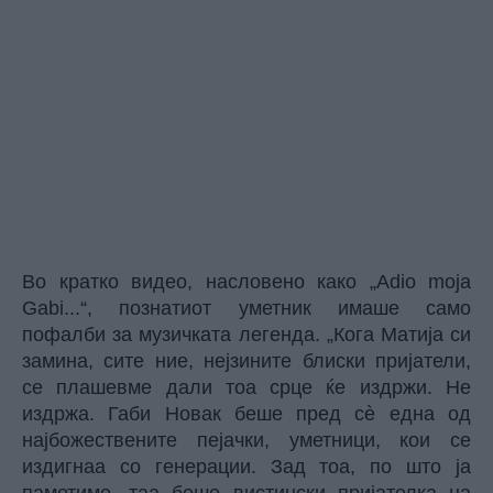
Во кратко видео, насловено како „Adio moja
Gabi...“, познатиот уметник имаше само
пофалби за музичката легенда. „Кога Матија си
замина, сите ние, нејзините блиски пријатели,
се плашевме дали тоа срце ќе издржи. Не
издржа. Габи Новак беше пред сè една од
најбожествените пејачки, уметници, кои се
издигнаа со генерации. Зад тоа, по што ја