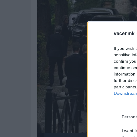
vecer.mk 
If you wish 
sensitive in
confirm you
continue se
information 
further disc
participants
Downstream 
Persona
I want t