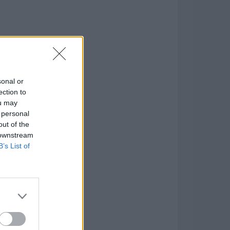
sonal or
ection to
ou may
 personal
out of the
 downstream
B’s List of