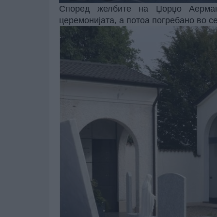
Според желбите на Џорџо Аерман
церемонијата, а потоа погребано во с