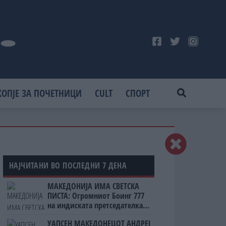
КОПЈЕ ЗА ПОЧЕТНИЦИ
CULT
СПОРТ
НАЈЧИТАНИ ВО ПОСЛЕДНИ 7 ДЕНА
МАКЕДОНИЈА ИМА СВЕТСКА
ПИСТА: Огромниот Боинг 777
на индиската претседателка
на Меѓународниот Аеродром
УАПСЕН МАКЕДОНЕЦОТ АНДРЕЈ
Скопје