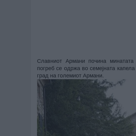
Славниот Армани почина минатата 
погреб се одржа во семејната капела
град на големиот Армани.