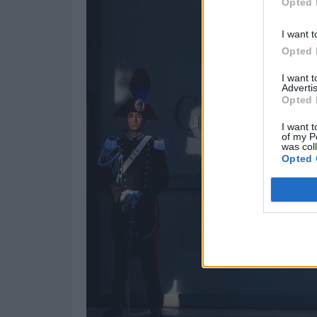
Opted 
I want t
Opted 
I want 
Advertis
Opted 
I want t
of my P
was col
Opted 