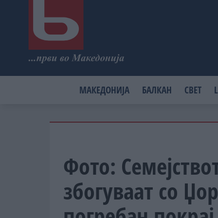
МАКЕДОНИЈА
БАЛКАН
СВЕТ
L
Фото: Семејство
збогуваат со Џо
погребан покрај