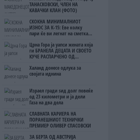
ТАНАСКОВСКИ, ЧЛЕН НА
КАВАЧКИ КЛАН (ФОТО)
СКОКНА МИНИМАЛНИОТ
ИЗНОС ЗА К-15: Еве колку
пари ќе ви легнат на сметка
годинава
Црна Гора ја уапси жената која
ги БРАНЕЛА ДЕЦАТА И СВОЕТО
КУЧЕ РАСПАРЧЕНО ОД
ШАРПЛАНИНЕЦ?!
Халанд донесе одлука за
својата иднина
Израел гради ѕид долг повеќе
од 23 километри и ја дели
Газа на два дела
СЛАВНАТА КАРИЕРА НА
ПОРАНЕШНИОТ ТЕХНИЧКИ
ПРЕМИЕР ОЛИВЕР СПАСОВСКИ
ЗА БЕРТА ОД АВСТРИЈА