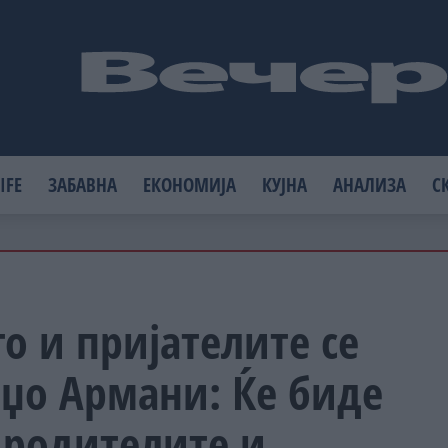
IFE
ЗАБАВНА
ЕКОНОМИЈА
КУЈНА
АНАЛИЗА
С
то и пријателите се
рџо Армани: Ќе биде
 родителите и