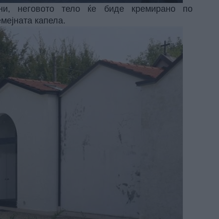
и, неговото тело ќе биде кремирано по
емејната капела.