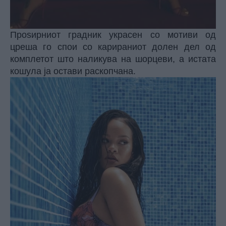
Проѕирниот градник украсен со мотиви од
цреша го спои со карираниот долен дел од
комплетот што наликува на шорцеви, а истата
кошула ја остави раскопчана.