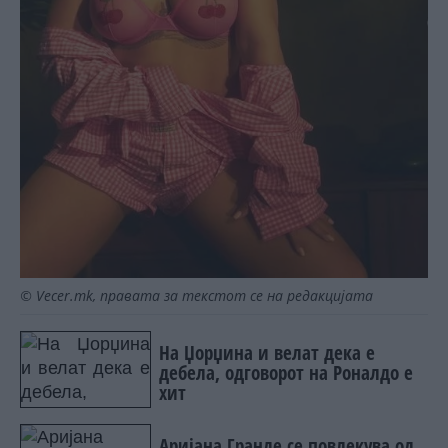
© Vecer.mk, правата за текстот се на редакцијата
На Џорџина и велат дека е
дебела, одговорот на Роналдо е
хит
Аријана Гранде се повлекува од