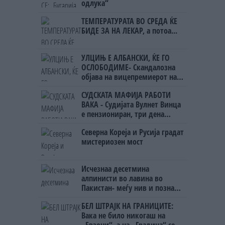
одлука“
ТЕМПЕРАТУРАТА ВО СРЕДА ЌЕ
БИДЕ ЗА НА ЛЕКАР, а потоа...
УЛЦИЊ Е АЛБАНСКИ, ЌЕ ГО
ОСЛОБОДИМЕ- Скандалозна
објава на вицепремиерот на
Црна Гора
СУДСКАТА МАФИЈА РАБОТИ
ВАКА - Судијата Вулнет Винца
е пензиониран, три дена
откако му го врати пасошот
Северна Кореја и Русија градат
на бизнисменот Марковски
мистериозен мост
Исчезнаа десетмина
алпинисти во лавина во
Пакистан- меѓу нив и познат
Непалец
БЕЛ ШТРАЈК НА ГРАНИЦИТЕ:
Вака не било никогаш на
„Евзони“, а на „Градина“ се