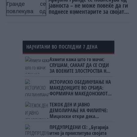
јавноста – не може повеќе да ги
поднесе коментарите за својата
тежина: „Ѝ се гледаат коските“
НАЈЧИТАНИ ВО ПОСЛЕДНИ 7 ДЕНА
Ахмети кажа што го мачи:
СЛУШАМ, САКААТ ДА СЕ СУДИ
ЗА ВОЕНИТЕ ЗЛОСТРОСТВА НА
УЧК...
ИСТОРИСКО ОБЕДИНУВАЊЕ НА
МАКЕДОНЦИТЕ ВО СРБИЈА:
ФОРМИРАН МАКЕДОНСКИОТ
НАЦИОНАЛЕН СОЈУЗ
ТЕЖОК ДЕН И ЈАВНО
ДЕМОЛИРАЊЕ НА ФИЛИПЧЕ:
Мицкоски откри дека
човекот појма нема од
ПРЕДУПРЕДЕНИ СЕ: „Бугарија
ништо, освен за кеш
итно ја преиспитува својата