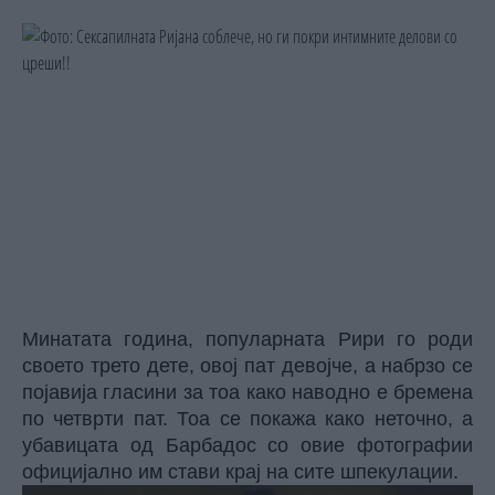
Минатата година, популарната Рири го роди
своето трето дете, овој пат девојче, а набрзо се
појавија гласини за тоа како наводно е бремена
по четврти пат. Тоа се покажа како неточно, а
убавицата од Барбадос со овие фотографии
официјално им стави крај на сите шпекулации.