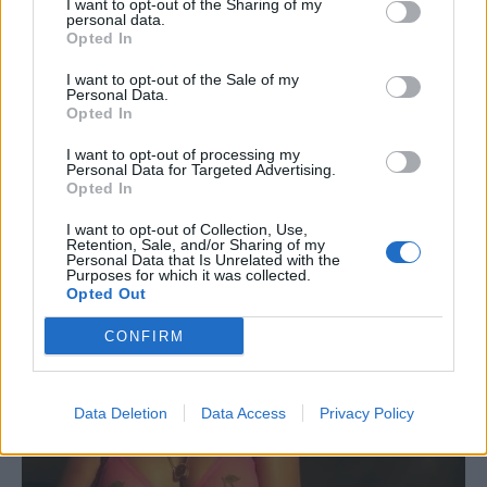
I want to opt-out of the Sharing of my
personal data.
Opted In
Популарната Рири и сега изненадува одново и
I want to opt-out of the Sale of my
Personal Data.
одново и покажува дека и покрај семејните
Opted In
обврски, успева да се посвети на својата
работа, иако сите би сакале да се врати на
I want to opt-out of processing my
Personal Data for Targeted Advertising.
сцената како пејачка - тоа изгледа нема да се
Opted In
случи.
I want to opt-out of Collection, Use,
Retention, Sale, and/or Sharing of my
Personal Data that Is Unrelated with the
Purposes for which it was collected.
Opted Out
CONFIRM
Data Deletion
Data Access
Privacy Policy