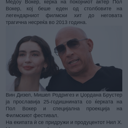
Медоу Вокер, ќерка на покојниот актер Пол
Вокер, кој беше еден од столбовите на
легендарниот филмски хит до неговата
трагична несреќа во 2013 година.
Вин Дизел, Мишел Родригез и Џордана Брустер
ја прославија 25-годишнината со ќерката на
Пол Вокер и специјална проекција на
Филмскиот фестивал.
На екипата ѝ се придружи и продуцентот Нил Х.