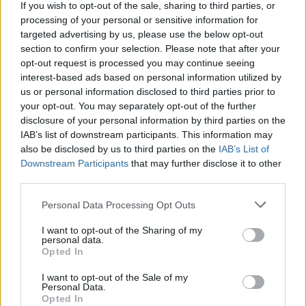
If you wish to opt-out of the sale, sharing to third parties, or
семејните и брзите автомобили за новите
processing of your personal or sensitive information for
генерации публика низ целиот свет.
targeted advertising by us, please use the below opt-out
© Vecer.mk, правата за текстот се на редакцијата
section to confirm your selection. Please note that after your
opt-out request is processed you may continue seeing
interest-based ads based on personal information utilized by
Фото: Сексапилната Хали Бери
us or personal information disclosed to third parties prior to
your opt-out. You may separately opt-out of the further
disclosure of your personal information by third parties on the
IAB’s list of downstream participants. This information may
Пејачка ПРЕТЕПАЛА ТАКСИСТ! И
also be disclosed by us to third parties on the
IAB’s List of
рекол „остави ми ја другарка
Downstream Participants
that may further disclose it to other
ти....“
third parties.
Personal Data Processing Opt Outs
I want to opt-out of the Sharing of my
personal data.
НАЈЧИТАНИ ВО ПОСЛЕДНИ 7 ДЕНА
Opted In
I want to opt-out of the Sale of my
ИСТОРИСКО ОБЕДИНУВАЊЕ НА
Personal Data.
МАКЕДОНЦИТЕ ВО СРБИЈА:
Opted In