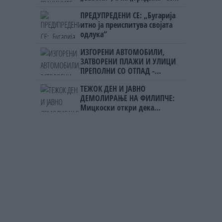
чека и пет часа
ПРЕДУПРЕДЕНИ СЕ: „Бугарија
итно ја преиспитува својата
одлука“
ИЗГОРЕНИ АВТОМОБИЛИ,
ЗАТВОРЕНИ ПЛАЖИ И УЛИЦИ
ПРЕПОЛНИ СО ОТПАД -
Фнидек во хаос по
ТЕЖОК ДЕН И ЈАВНО
мигрантскиот бран кон Сеута
ДЕМОЛИРАЊЕ НА ФИЛИПЧЕ:
Мицкоски откри дека
човекот појма нема од
ништо, освен за кеш