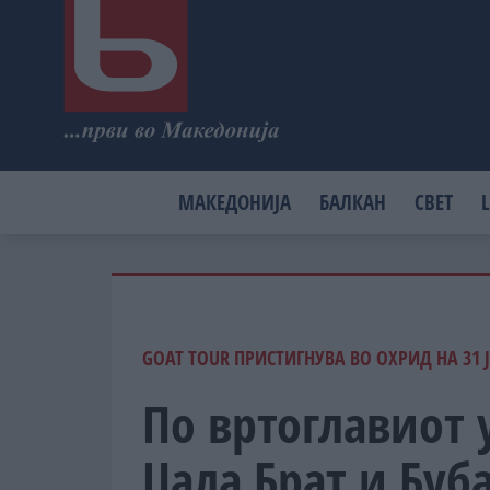
МАКЕДОНИЈА
БАЛКАН
СВЕТ
L
GOAT TOUR ПРИСТИГНУВА ВО ОХРИД НА 31 
По вртоглавиот у
Џала Брат и Бу