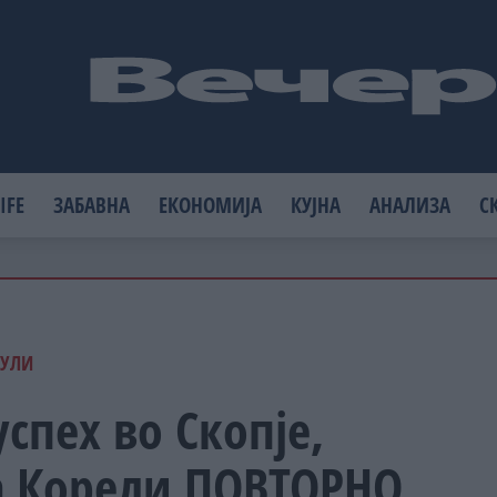
IFE
ЗАБАВНА
ЕКОНОМИЈА
КУЈНА
АНАЛИЗА
С
ЈУЛИ
спех во Скопје,
ба Корели ПОВТОРНО