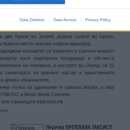
а да фати чекор, Џала Брат и Буба Корели ја
Data Deletion
Data Access
Privacy Policy
ација, а интересот за GOAT TOUR со брзина на
еномен. Покрај историскиот успех во Скопје,
е две Арени во Загреб, додека салите во Цирих,
следното место неколку недели однапред.
дукциски капацитет, со визуелен и сценски концепт
рнејата носи подобрена продукција и сет-листа
спектакли на отворено, а настапот во Охрид, на 31
а синергијата на врвниот настап и единствената
ата армија обожаватели.
ечер полна со адреналин и сценска магија, а овој
KYMUSIC и Music Week Concerts.
 веб-страницата mktickets.mk
јата
Пејачка ПРЕТЕПАЛА ТАКСИСТ!