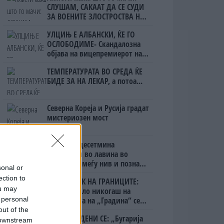
СЛУШАМ, САКААТ ДА СЕ СУДИ
ЗА ВОЕНИТЕ ЗЛОСТРОСТВА НА
УЧК...
УЛЦИЊ Е АЛБАНСКИ, ЌЕ ГО
ОСЛОБОДИМЕ- Скандалозна
објава на вицепремиерот на
Црна Гора
ТЕМПЕРАТУРАТА ВО СРЕДА ЌЕ
БИДЕ ЗА НА ЛЕКАР, а потоа...
Северна Кореја и Русија градат
мистериозен мост
Исчезнаа десетмина
алпинисти во лавина во
Пакистан- меѓу нив и познат
sonal or
Непалец
ection to
БЕЛ ШТРАЈК НА ГРАНИЦИТЕ:
ou may
Вака не било никогаш на
 personal
„Евзони“, а на „Градина“ се
чека и пет часа
out of the
ПРЕДУПРЕДЕНИ СЕ: „Бугарија
 downstream