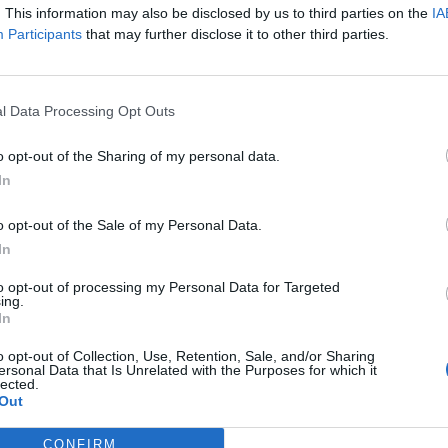
. This information may also be disclosed by us to third parties on the
IA
Participants
that may further disclose it to other third parties.
l Data Processing Opt Outs
o opt-out of the Sharing of my personal data.
In
ваат својата европска супериорност
о кариерата со историски успех и две распродадени
o opt-out of the Sale of my Personal Data.
и се враќа во Македонија, а овој пат дестинацијата е
In
to opt-out of processing my Personal Data for Targeted
 со спектакл на брегот на езерото, каде што во
ing.
In
рот публиката ќе има можност да ги чуе во живо
на регионот.
o opt-out of Collection, Use, Retention, Sale, and/or Sharing
ersonal Data that Is Unrelated with the Purposes for which it
lected.
во
МЕЛ ГИБСОН НЕ СМЕЕ ДА
Out
УМРЕ!
CONFIRM