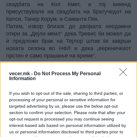
свадбата на Кол Кмет, а тој викенд
присуствувале на свадбата на братучедот на
Келси, Танер Корум, и Саманта Пек.
Патем, извор близок до двојката неодамна
откри за „Дејли меил“ дека Тревис би можел да
ѝ предложи брак на Тејлор штом ќе заврши
новата сезона во НФЛ и дека „вереничкиот
прстен е само прашање на време“.
© Vecer.mk, правата за текстот се на редакцијата
vecer.mk -
Do Not Process My Personal
Information
„МОИТЕ ИГРАЧКИ“ Роналдо ги
покажа своите ѕверови од
милиони евра
If you wish to opt-out of the sale, sharing to third parties, or
processing of your personal or sensitive information for
targeted advertising by us, please use the below opt-out
ЈАКОВ ЈОЗИНОВИЌ од Охрид си
section to confirm your selection. Please note that after your
замина со една желба: Морам
opt-out request is processed you may continue seeing
повторно да дојдам
interest-based ads based on personal information utilized by
us or personal information disclosed to third parties prior to