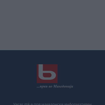
Vecer.mk е прв македонски информативен