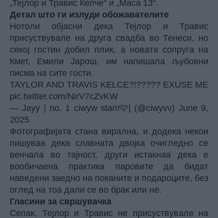
„Тејлор и Травис Келче“ и „Маса 13“.
Детал што ги излуди обожавателите
Нотоли објасни дека Тејлор и Травис
присуствувале на друга свадба во Тенеси, но
секој гостин добил плик, а новата сопруга на
Кмет, Емили Јарош, им напишала љубовни
писма на сите гости.
TAYLOR AND TRAVIS KELCE?!????? EXUSE ME
pic.twitter.com/NirV7cZvKW
— Jayy | no. 1 ciwyw stan!🩷| (@ciwyvv)
June 9,
2025
Фотографијата стана вирална, и додека некои
пишуваа дека славната двојка очигледно се
венчала во тајност, други истакнаа дека е
вообичаена практика паровите да бидат
наведени заедно на поканите и подароците, без
оглед на тоа дали се во брак или не.
Гласини за свршувачка
Сепак, Тејлор и Травис не присуствувале на