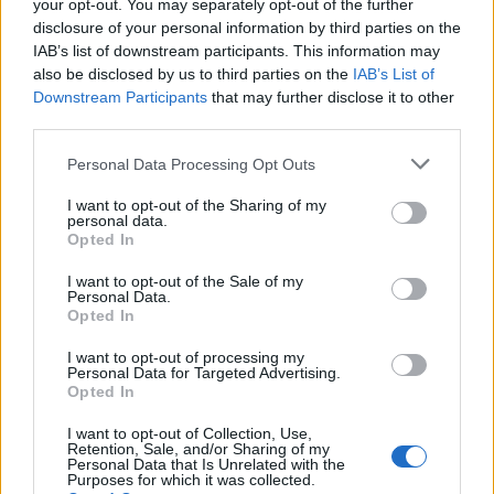
your opt-out. You may separately opt-out of the further
disclosure of your personal information by third parties on the
IAB’s list of downstream participants. This information may
НАЈЧИТАНИ ВО ПОСЛЕДНИ 7 ДЕНА
also be disclosed by us to third parties on the
IAB’s List of
Downstream Participants
that may further disclose it to other
Ахмети кажа што го мачи:
third parties.
СЛУШАМ, САКААТ ДА СЕ СУДИ
ЗА ВОЕНИТЕ ЗЛОСТРОСТВА НА
Personal Data Processing Opt Outs
УЧК...
ИСТОРИСКО ОБЕДИНУВАЊЕ НА
I want to opt-out of the Sharing of my
МАКЕДОНЦИТЕ ВО СРБИЈА:
personal data.
Opted In
ФОРМИРАН МАКЕДОНСКИОТ
НАЦИОНАЛЕН СОЈУЗ
ТЕЖОК ДЕН И ЈАВНО
I want to opt-out of the Sale of my
Personal Data.
ДЕМОЛИРАЊЕ НА ФИЛИПЧЕ:
Opted In
Мицкоски откри дека
човекот појма нема од
I want to opt-out of processing my
ПРЕДУПРЕДЕНИ СЕ: „Бугарија
ништо, освен за кеш
Personal Data for Targeted Advertising.
итно ја преиспитува својата
Opted In
одлука“
I want to opt-out of Collection, Use,
УЛЦИЊ Е АЛБАНСКИ, ЌЕ ГО
Retention, Sale, and/or Sharing of my
Personal Data that Is Unrelated with the
ОСЛОБОДИМЕ- Скандалозна
Purposes for which it was collected.
објава на вицепремиерот на