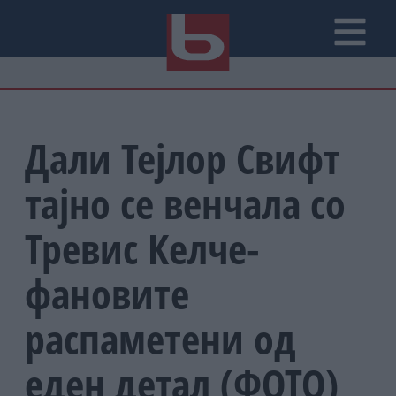
Дали Тејлор Свифт
тајно се венчала со
Тревис Келче-
фановите
распаметени од
еден детал (ФОТО)