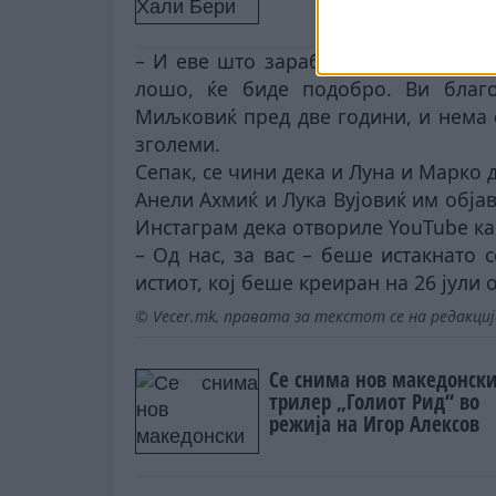
– И еве што заработивме за 100 ми
лошо, ќе биде подобро. Ви благ
Миљковиќ пред две години, и нема 
зголеми.
Сепак, се чини дека и Луна и Марко 
Анели Ахмиќ и Лука Вујовиќ им обја
Инстаграм дека отвориле YouTube ка
– Од нас, за вас – беше истакнато
истиот, кој беше креиран на 26 јули 
© Vecer.mk, правата за текстот се на редакци
Се снима нов македонск
трилер „Голиот Рид“ во
режија на Игор Алексов