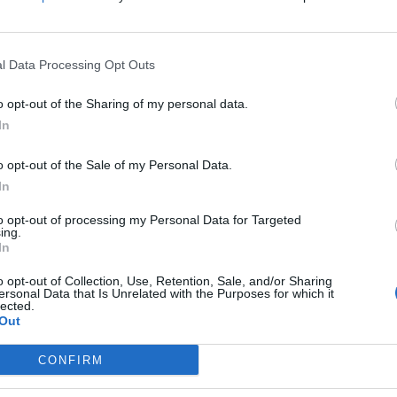
l Data Processing Opt Outs
o opt-out of the Sharing of my personal data.
In
o opt-out of the Sale of my Personal Data.
ко имаат 175.000 „претплатници“ на нивниот
In
, лансиран на 7 мај минатата година и кој
ги води Ѓогани, има нешто над 36.000
to opt-out of processing my Personal Data for Targeted
ing.
In
o opt-out of Collection, Use, Retention, Sale, and/or Sharing
о три години успеале да достигнат милион
ersonal Data that Is Unrelated with the Purposes for which it
lected.
 180.000 евра.
Out
Пејачка ПРЕТЕПАЛА ТАКСИСТ!
CONFIRM
И рекол „остави ми ја
другарка ти....“