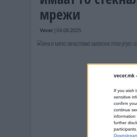
мрежи
Vecer
|
04.08.2025
vecer.mk 
If you wish 
sensitive in
confirm you
continue se
information 
further disc
participants
Downstream 