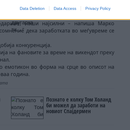
Data Deletion
Data Access
Privacy Policy
лиони и 3 години ангажман на Јутјуб – не е
одариме, наши најсилни – напиша Марко
сомнение дека заработката во меѓувреме се
добија конкуренција.
вија на фановите за време на викендот преку
нал.
 со емотикон во форма на срце во описот на
оваа година.
јата
и
Познато е колку Том Холанд
би можел да заработи на
новиот Спајдермен