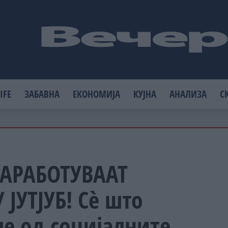
IFE
ЗАБАВНА
ЕКОНОМИЈА
КУЈНА
АНАЛИЗА
С
ЗАРАБОТУВААТ
ЈУТЈУБ! Сè што
ле од социјалните