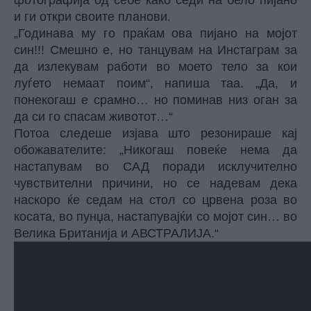
фотографија од себе како седи на бело пијано
и ги откри своите планови.
„Годинава му го праќам ова пијано на мојот
син!!! Смешно е, но танцувам на Инстаграм за
да излекувам работи во моето тело за кои
луѓето немаат поим“, напиша таа. „Да, и
понекогаш е срамно… но поминав низ оган за
да си го спасам животот…“
Потоа следеше изјава што резонираше кај
обожавателите: „Никогаш повеќе нема да
настапувам во САД поради исклучително
чувствителни причини, но се надевам дека
наскоро ќе седам на стол со црвена роза во
косата, во пунџа, настапувајќи со мојот син… во
Велика Британија и АВСТРАЛИЈА.“