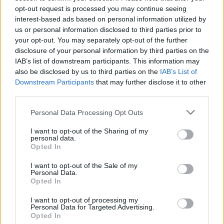
Пакистан- меѓу нив и познат
Непалец
opt-out request is processed you may continue seeing
БЕЛ ШТРАЈК НА ГРАНИЦИТЕ:
interest-based ads based on personal information utilized by
Вака не било никогаш на
us or personal information disclosed to third parties prior to
„Евзони“, а на „Градина“ се
your opt-out. You may separately opt-out of the further
чека и пет часа
disclosure of your personal information by third parties on the
ПРЕДУПРЕДЕНИ СЕ: „Бугарија
IAB’s list of downstream participants. This information may
итно ја преиспитува својата
also be disclosed by us to third parties on the
IAB’s List of
одлука“
Downstream Participants
that may further disclose it to other
ИЗГОРЕНИ АВТОМОБИЛИ,
third parties.
ЗАТВОРЕНИ ПЛАЖИ И УЛИЦИ
ПРЕПОЛНИ СО ОТПАД -
Personal Data Processing Opt Outs
Фнидек во хаос по
ТЕЖОК ДЕН И ЈАВНО
мигрантскиот бран кон Сеута
I want to opt-out of the Sharing of my
ДЕМОЛИРАЊЕ НА ФИЛИПЧЕ:
personal data.
Opted In
Мицкоски откри дека
човекот појма нема од
I want to opt-out of the Sale of my
ништо, освен за кеш
Personal Data.
Opted In
I want to opt-out of processing my
Personal Data for Targeted Advertising.
Opted In