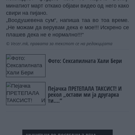
минатиот март откако објави видео од него како
свири на пијано.
„Воодушевена сум“, напиша таа во тоа време.
„Не можам да верувам дека е мое!!! Искрено се
плашев дека не е нормално!!!“
© Vecer.mk, правата за текстот се на редакцијата
Фото: Сексапилната Хали Бери
Пејачка ПРЕТЕПАЛА ТАКСИСТ! И
рекол „остави ми ја другарка
ти....“