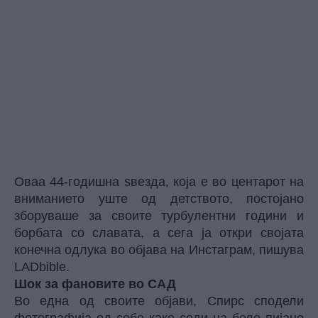
Оваа 44-годишна ѕвезда, која е во центарот на
вниманието уште од детството, постојано
зборуваше за своите турбулентни години и
борбата со славата, а сега ја откри својата
конечна одлука во објава на Инстаграм, пишува
LADbible.
Шок за фановите во САД
Во една од своите објави,
Спирс
сподели