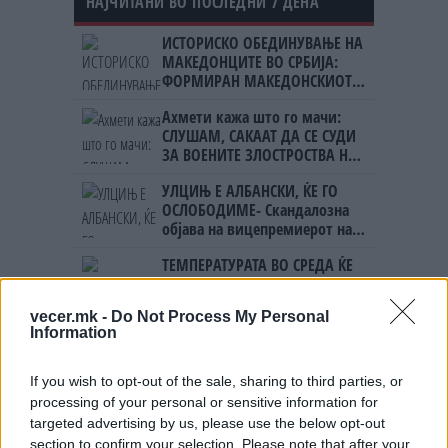
НАЈЧИТАНИ ВО ПОСЛЕДНИ 7 ДЕНА
ИСТОРИСКО ОБЕДИНУВАЊЕ НА
МАКЕДОНЦИТЕ ВО СРБИЈА:
ФОРМИРАН МАКЕДОНСКИОТ
НАЦИОНАЛЕН СОЈУЗ
Ахмети кажа што го мачи:
СЛУШАМ, САКААТ ДА СЕ СУДИ
ЗА ВОЕНИТЕ ЗЛОСТРОСТВА НА
УЧК...
УЛЦИЊ Е АЛБАНСКИ, ЌЕ ГО
ОСЛОБОДИМЕ- Скандалозна
објава на вицепремиерот на
Црна Гора
ТЕМПЕРАТУРАТА ВО СРЕДА ЌЕ
БИДЕ ЗА НА ЛЕКАР, а потоа...
vecer.mk -
Do Not Process My Personal
Information
Северна Кореја и Русија градат
мистериозен мост
If you wish to opt-out of the sale, sharing to third parties, or
processing of your personal or sensitive information for
Исчезнаа десетмина
targeted advertising by us, please use the below opt-out
алпинисти во лавина во
section to confirm your selection. Please note that after your