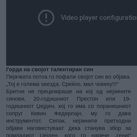
Горда на својот талентиран син
Пејачката потоа го пофали својот син во објава.
„Тој е голема ѕвезда. Среќно, мал човеку!!!“
Бритни не прецизираше на кој од нејзините
синови, 20-годишниот Престон или 19-
годишниот Џејден, кој го има со поранешниот
сопруг Кевин Федерлајн, му го дава
инструментот. Сепак, нејзините претходни
објави наговестуваат дека станува збор за
помладиот Џејден, кого го нарече „гениј“