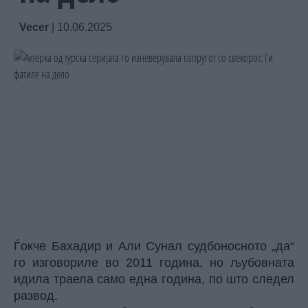
Vecer
|
10.06.2025
Ѓокче Бахадир и Али Сунал судбоносното „да“
го изговориле во 2011 година, но љубовната
идила траела само една година, по што следел
развод.