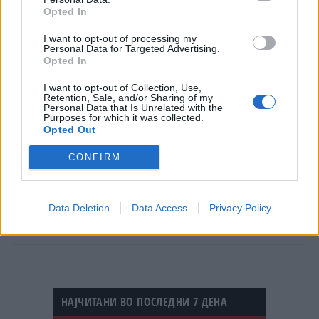
Али Сунал ја пронашол среќата покрај
Opted In
сопругата Назли Курбанзада, со која е во
I want to opt-out of processing my
хармоничен брак од 2018 година. Тие се
Personal Data for Targeted Advertising.
Opted In
родители на две ќерки.
© Vecer.mk, правата за текстот се на редакцијата
I want to opt-out of Collection, Use,
Retention, Sale, and/or Sharing of my
Personal Data that Is Unrelated with the
Purposes for which it was collected.
Фото: Ријана блесна на
Opted Out
карневалот: Ги привлече сите
погледи во раскошна
CONFIRM
комбинација од накит и пердуви
„МОИТЕ ИГРАЧКИ“ Роналдо ги
покажа своите ѕверови од
Data Deletion
Data Access
Privacy Policy
милиони евра
НАЈЧИТАНИ ВО ПОСЛЕДНИ 7 ДЕНА