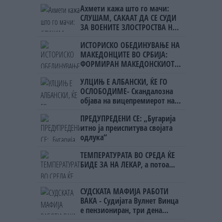
Ахмети кажа што го мачи:
СЛУШАМ, САКААТ ДА СЕ СУДИ
ЗА ВОЕНИТЕ ЗЛОСТРОСТВА НА
УЧК...
ИСТОРИСКО ОБЕДИНУВАЊЕ НА
МАКЕДОНЦИТЕ ВО СРБИЈА:
ФОРМИРАН МАКЕДОНСКИОТ
НАЦИОНАЛЕН СОЈУЗ
УЛЦИЊ Е АЛБАНСКИ, ЌЕ ГО
ОСЛОБОДИМЕ- Скандалозна
објава на вицепремиерот на
Црна Гора
ПРЕДУПРЕДЕНИ СЕ: „Бугарија
итно ја преиспитува својата
одлука“
ТЕМПЕРАТУРАТА ВО СРЕДА ЌЕ
БИДЕ ЗА НА ЛЕКАР, а потоа...
СУДСКАТА МАФИЈА РАБОТИ
ВАКА - Судијата Вулнет Винца
е пензиониран, три дена
откако му го врати пасошот