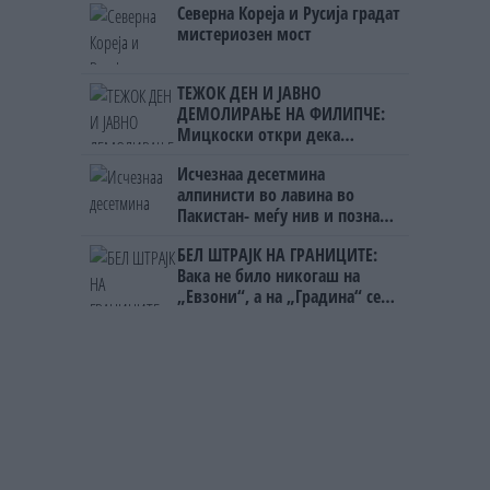
Северна Кореја и Русија градат
на бизнисменот Марковски
мистериозен мост
ТЕЖОК ДЕН И ЈАВНО
ДЕМОЛИРАЊЕ НА ФИЛИПЧЕ:
Мицкоски откри дека
човекот појма нема од
Исчезнаа десетмина
ништо, освен за кеш
алпинисти во лавина во
Пакистан- меѓу нив и познат
Непалец
БЕЛ ШТРАЈК НА ГРАНИЦИТЕ:
Вака не било никогаш на
„Евзони“, а на „Градина“ се
чека и пет часа