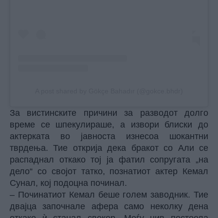
A post shared by Gökçe Bahadır (@gokce.bhdr)
За вистинските причини за разводот долго
време се шпекулираше, а извори блиски до
актерката во јавноста изнесоа шокантни
тврдења. Тие открија дека бракот со Али се
распаднал откако тој ја фатил сопругата „на
дело“ со својот татко, познатиот актер Кемал
Сунал, кој подоцна починал.
– Починатиот Кемал беше голем заводник. Тие
двајца започнале афера само неколку дена
откако ѝ станал свекор. Меѓу нив постоела