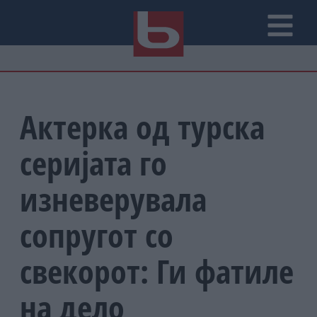
Актерка од турска
серијата го
изневерувала
сопругот со
свекорот: Ги фатиле
на дело