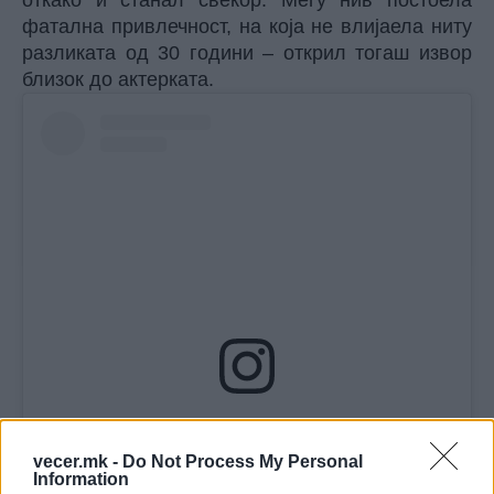
фатална привлечност, на која не влијаела ниту
разликата од 30 години – открил тогаш извор
близок до актерката.
View this post on Instagram
vecer.mk -
Do Not Process My Personal
Information