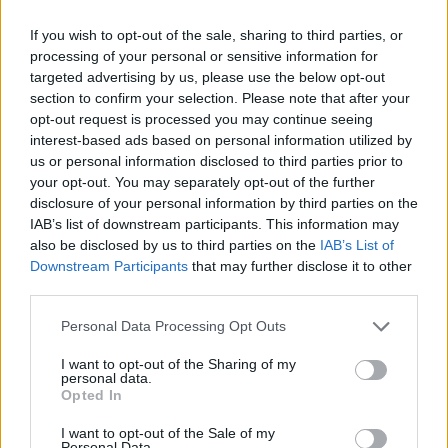
If you wish to opt-out of the sale, sharing to third parties, or
processing of your personal or sensitive information for
targeted advertising by us, please use the below opt-out
section to confirm your selection. Please note that after your
opt-out request is processed you may continue seeing
interest-based ads based on personal information utilized by
us or personal information disclosed to third parties prior to
your opt-out. You may separately opt-out of the further
disclosure of your personal information by third parties on the
A post shared by Ali Sunal (@alisunal)
IAB’s list of downstream participants. This information may
also be disclosed by us to third parties on the
IAB’s List of
Како што пишуваа турските медиуми, Али бил
Downstream Participants
that may further disclose it to other
на пат кога неговата сопруга се забавувала со
third parties.
свекорот. Се вратил дома два дена порано од
планираното, без претходно да ја извести,
Personal Data Processing Opt Outs
бидејќи сакал да ја изненади. Но,
I want to opt-out of the Sharing of my
изненадувањето го дочекало него – уште на
personal data.
влезот го забележал автомобилот на татко му, а
Opted In
кога влегол во куќата, ги затекнал двајцата
I want to opt-out of the Sale of my
голи како гледаат телевизија, пишува Блиц.
Personal Data.