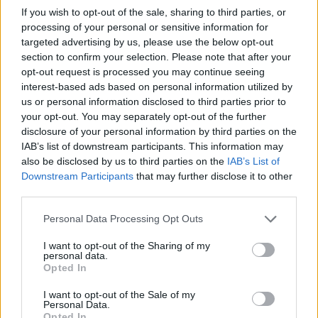
If you wish to opt-out of the sale, sharing to third parties, or
исхраната, во време кога никој не ги земаше“,
processing of your personal or sensitive information for
раскажа Џоан Колинс.
targeted advertising by us, please use the below opt-out
Покрај сето ова, таа е среќна и на љубовен
section to confirm your selection. Please note that after your
план, што е уште една работа која ја
opt-out request is processed you may continue seeing
придвижува и прави да блеска. Со 32 години
interest-based ads based on personal information utilized by
us or personal information disclosed to third parties prior to
помладиот Перси Гибсон е во брак од 2002
your opt-out. You may separately opt-out of the further
година, а често истакнува колку тој ѝ значи.
disclosure of your personal information by third parties on the
Најпрво биле одлични пријатели и уживале
IAB’s list of downstream participants. This information may
во дружењето и времето што го поминувале
also be disclosed by us to third parties on the
IAB’s List of
заедно, а дури по една година преминале на
Downstream Participants
that may further disclose it to other
third parties.
следното ниво. Сè одело постепено и сфатиле
дека всушност се на иста бранова должина, а
Personal Data Processing Opt Outs
Џоан во една прилика изјави дека Перси е
I want to opt-out of the Sharing of my
поинаков од сите други мажи со кои била.
personal data.
Меѓу нив има 32 години разлика, но Џоан
Opted In
порачува дека годините се „само бројка“.
I want to opt-out of the Sale of my
„Животот е дар. И толку многу луѓе го залудно
Personal Data.
Opted In