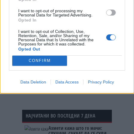
го трошат. Тоа е толку тажно. Тој е дар, а не
трае долго“, порача таа за „Фокс њуз диџитал“
I want to opt-out of processing my
пред три години.
Personal Data for Targeted Advertising.
Opted In
© Vecer.mk, правата за текстот се на редакцијата
I want to opt-out of Collection, Use,
Retention, Sale, and/or Sharing of my
Personal Data that Is Unrelated with the
Фото: Ријана блесна на
Purposes for which it was collected.
карневалот: Ги привлече сите
Opted Out
погледи во раскошна
комбинација од накит и пердуви
CONFIRM
„МОИТЕ ИГРАЧКИ“ Роналдо ги
покажа своите ѕверови од
милиони евра
Data Deletion
Data Access
Privacy Policy
НАЈЧИТАНИ ВО ПОСЛЕДНИ 7 ДЕНА
Ахмети кажа што го мачи:
СЛУШАМ, САКААТ ДА СЕ СУДИ