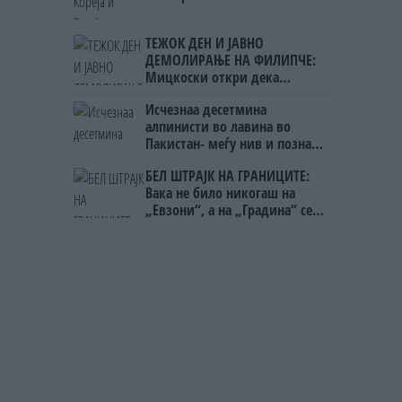
ТЕЖОК ДЕН И ЈАВНО
ДЕМОЛИРАЊЕ НА ФИЛИПЧЕ:
Мицкоски откри дека
човекот појма нема од
Исчезнаа десетмина
ништо, освен за кеш
алпинисти во лавина во
Пакистан- меѓу нив и познат
Непалец
БЕЛ ШТРАЈК НА ГРАНИЦИТЕ:
Вака не било никогаш на
„Евзони“, а на „Градина“ се
чека и пет часа