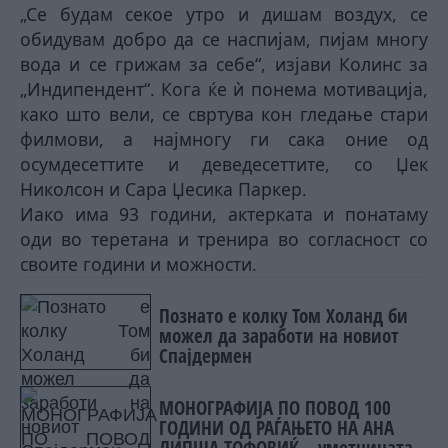
„Се будам секое утро и дишам воздух, се
обидувам добро да се наспијам, пијам многу
вода и се грижам за себе“, изјави Колинс за
„Индипендент“. Кога ќе ѝ понема мотивација,
како што вели, се свртува кон гледање стари
филмови, а најмногу ги сака оние од
осумдесеттите и деведесеттите, со Џек
Николсон и Сара Џесика Паркер.
Иако има 93 години, актерката и понатаму
оди во теретана и тренира во согласност со
своите години и можности.
Познато е колку Том Холанд би
можел да заработи на новиот
Спајдермен
МОНОГРАФИЈА ПО ПОВОД 100
ГОДИНИ ОД РАЃАЊЕТО НА АНА
ЛИПША-ТОФОВИЌ – уметницата