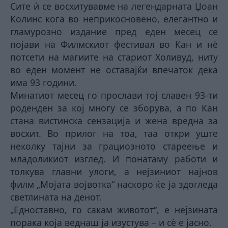
Сите ѝ се восхитувавме на легендарната Џоан
Колинс кога во неприкосновено, елегантно и
гламурозно издание пред еден месец се
појави на Филмскиот фестивал во Кан и нè
потсети на магиите на стариот Холивуд, ниту
во еден момент не оставајќи впечаток дека
има 93 години.
Минатиот месец го прослави тој славен 93-ти
роденден за кој
многу
се зборува, а по Кан
стана вистинска сензација и жена вредна за
восхит. Во прилог на тоа, таа откри уште
неколку тајни за грациозното стареење и
младоликиот изглед. И понатаму работи и
толкува главни улоги, а нејзиниот најнов
филм „
Мојата војвотка
“ наскоро ќе ја здогледа
светлината на денот.
„Едноставно, го сакам животот“, е нејзината
порака која веднаш ја изустува – и сè е јасно.