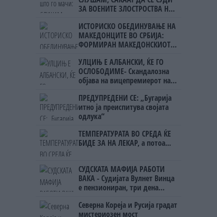
ЗА ВОЕНИТЕ ЗЛОСТРОСТВА НА
УЧК...
ИСТОРИСКО ОБЕДИНУВАЊЕ НА
МАКЕДОНЦИТЕ ВО СРБИЈА:
ФОРМИРАН МАКЕДОНСКИОТ
НАЦИОНАЛЕН СОЈУЗ
УЛЦИЊ Е АЛБАНСКИ, ЌЕ ГО
ОСЛОБОДИМЕ- Скандалозна
објава на вицепремиерот на
Црна Гора
ПРЕДУПРЕДЕНИ СЕ: „Бугарија
итно ја преиспитува својата
одлука“
ТЕМПЕРАТУРАТА ВО СРЕДА ЌЕ
БИДЕ ЗА НА ЛЕКАР, а потоа...
СУДСКАТА МАФИЈА РАБОТИ
ВАКА - Судијата Вулнет Винца
е пензиониран, три дена
откако му го врати пасошот
Северна Кореја и Русија градат
на бизнисменот Марковски
мистериозен мост