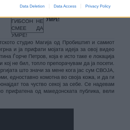
Data Deletion
Data Access
Privacy Policy
во
МЕЛ ГИБСОН НЕ СМЕЕ ДА
УМРЕ!
тското студио Магија од Пробиштип и самиот
грна и ја прифати мојата идеја за овој видео
тина Ѓорче Петров, која е исто таке е локација
и кој не бил, топло препорачувам да ја посети.
ргијата што значи за мене кога јас сум СВОЈА,
ми, едноставно комотна во своја кожа, и да ги
онајдат тоа чуство секој за себе. Се надевам
но прифатена од македонската публика, вели