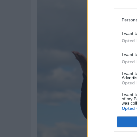
Persona
I want t
Opted 
I want t
Opted 
I want 
Advertis
Opted 
I want t
of my P
was col
Opted 