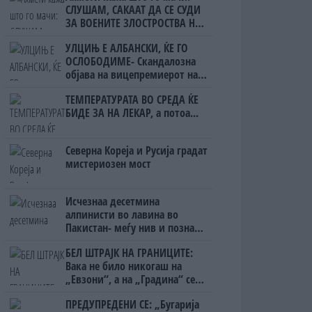
СЛУШАМ, САКААТ ДА СЕ СУДИ
ЗА ВОЕНИТЕ ЗЛОСТРОСТВА НА
УЧК...
УЛЦИЊ Е АЛБАНСКИ, ЌЕ ГО
ОСЛОБОДИМЕ- Скандалозна
објава на вицепремиерот на
Црна Гора
ТЕМПЕРАТУРАТА ВО СРЕДА ЌЕ
БИДЕ ЗА НА ЛЕКАР, а потоа...
Северна Кореја и Русија градат
мистериозен мост
Исчезнаа десетмина
алпинисти во лавина во
Пакистан- меѓу нив и познат
Непалец
БЕЛ ШТРАЈК НА ГРАНИЦИТЕ:
Вака не било никогаш на
„Евзони“, а на „Градина“ се
чека и пет часа
ПРЕДУПРЕДЕНИ СЕ: „Бугарија