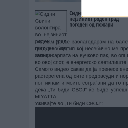
Сидни Свини волонтира 
нејзиниот роден град
погоден од пожари
- Сакам да се заблагодарам на бале
град Пробиштип кој несебично ме пре
запис. Карпата на Кучково пак, во опш
во овој спот, е енергетско светилиште 
Самото видео сакав да ја пренесе ене
растеретена од сите предрасуди и нор
поттикнам и моите сограѓани да го пр
дека „Ти биди СВОЈ“ ќе биде успеш
MIYATTA.
Уживајте во „Ти биди СВОЈ“: