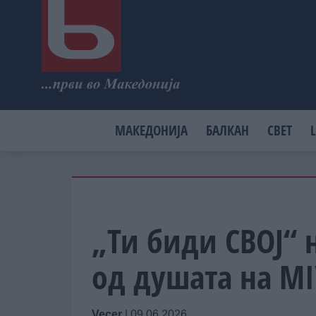
МАКЕДОНИЈА
БАЛКАН
СВЕТ
L
„Ти биди СВОЈ“ 
од душата на MI
Vecer
|
09.06.2026