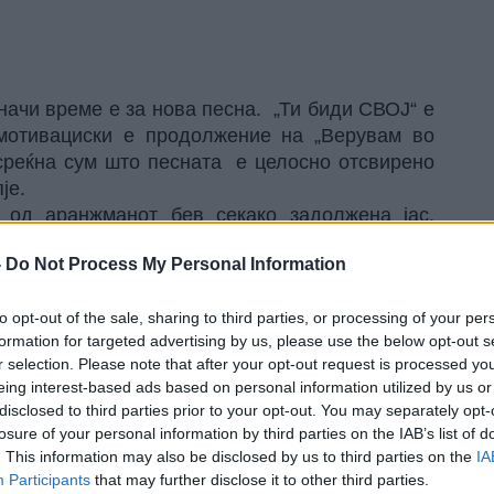
значи време е за нова песна. „Ти биди СВОЈ“ е
мотивациски е продолжение на „Верувам во
 среќна сум што песната е целосно отсвирено
је.
л од аранжманот бев секако задолжена јас.
ки. На пијаното е Бојан Димитровски. Гитари
-
Do Not Process My Personal Information
говски, а бас гитарата и тапаните се на Иво
ко моравме да најдеме и бенџо, кое го отсвире
to opt-out of the sale, sharing to third parties, or processing of your per
се автентичност и симболизам дека звукот и
formation for targeted advertising by us, please use the below opt-out s
ио инженер и аранжер е Ангел Ќосев со кого
r selection. Please note that after your opt-out request is processed y
ва MIYATTA и открива дека за видеото избрала
eing interest-based ads based on personal information utilized by us or
ствувала енергетски позитивно и силно, а тоа
disclosed to third parties prior to your opt-out. You may separately opt-
 режисер на видеото, додека директор на
losure of your personal information by third parties on the IAB’s list of
ажата е на Горан Цветковиќ.
. This information may also be disclosed by us to third parties on the
IA
Participants
that may further disclose it to other third parties.