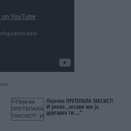
јата
Пејачка ПРЕТЕПАЛА ТАКСИСТ!
И рекол „остави ми ја
другарка ти....“