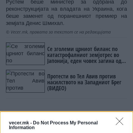
Рустем беше министер за одбрана до
реконструкцијата на владата на Украина, кога
беше заменет од поранешниот премиер на
земјата Денис Шмихал.
© Vecer.mk, правата за текстот се на редакцијата
Се зголеми црниот биланс по
катастрофалниот земјотрес во
Јапонија, еден човек загина од
удар на кран (ВИДЕО)
Протести во Тел Авив против
насилството на Западниот Брег
(ВИДЕО)
НАЈЧИТАНИ ВО ПОСЛЕДНИ 7 ДЕНА
vecer.mk -
Do Not Process My Personal
Information