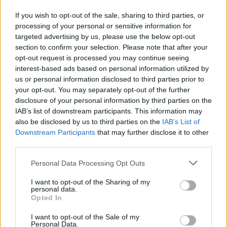
МАКЕДОНИЈА ИМА СВЕТСКА
ПИСТА: Огромниот Боинг 777
If you wish to opt-out of the sale, sharing to third parties, or
на индиската претседателка
processing of your personal or sensitive information for
на Меѓународниот Аеродром
targeted advertising by us, please use the below opt-out
УАПСЕН МАКЕДОНЕЦОТ АНДРЕЈ
Скопје
section to confirm your selection. Please note that after your
ТАНАСКОВСКИ, ЧЛЕН НА
opt-out request is processed you may continue seeing
КАВАЧКИ КЛАН (ФОТО)
interest-based ads based on personal information utilized by
СКОКНА МИНИМАЛНИОТ
us or personal information disclosed to third parties prior to
ИЗНОС ЗА К-15: Еве колку
your opt-out. You may separately opt-out of the further
пари ќе ви легнат на сметка
disclosure of your personal information by third parties on the
годинава
IAB’s list of downstream participants. This information may
Црна Гора ја уапси жената која
also be disclosed by us to third parties on the
IAB’s List of
ги БРАНЕЛА ДЕЦАТА И СВОЕТО
Downstream Participants
that may further disclose it to other
КУЧЕ РАСПАРЧЕНО ОД
ШАРПЛАНИНЕЦ?!
third parties.
СЛАВНАТА КАРИЕРА НА
ПОРАНЕШНИОТ ТЕХНИЧКИ
Personal Data Processing Opt Outs
ПРЕМИЕР ОЛИВЕР СПАСОВСКИ
I want to opt-out of the Sharing of my
ЗА БЕРТА ОД АВСТРИЈА
personal data.
Opted In
НАЈСКАПАТА, ЗА МАРИЈА ОД
ГРЦИЈА - НАЈЕФТИНАТА
I want to opt-out of the Sale of my
Personal Data.