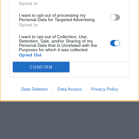
ПРЕСВРТ И ПРОТЕСТИ ВО
Opted In
УКРАИНА, Зеленски доби
ултиматум: „Мора да си оди,
I want to opt-out of processing my
крајниот рок е петок!“
Personal Data for Targeted Advertising.
(Видео) СНИМКА СО ПАРИ КОИ
Opted In
ЈА НАПУШТААТ АЛБАНИЈА, се
тврди дека се на Еди Рама
I want to opt-out of Collection, Use,
Retention, Sale, and/or Sharing of my
Personal Data that Is Unrelated with the
(Видео) ШТО ДА ПРАВИ
Purposes for which it was collected.
БУГАРКА НА ПЛАЖА ВО
Opted Out
ГРЦИЈА, кога децата бараат
домашно месо
CONFIRM
Дубаи остана без туристи- им
даваат награди на оние кои
ќе го донесат семејството или
пријателите
Data Deletion
Data Access
Privacy Policy