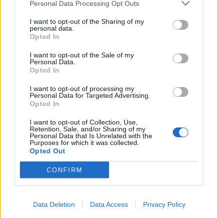
Personal Data Processing Opt Outs
Мицкоски откри дека
човекот појма нема од
ИСТОРИСКО ОБЕДИНУВАЊЕ НА
I want to opt-out of the Sharing of my
ништо, освен за кеш
personal data.
МАКЕДОНЦИТЕ ВО СРБИЈА:
Opted In
ФОРМИРАН МАКЕДОНСКИОТ
НАЦИОНАЛЕН СОЈУЗ
I want to opt-out of the Sale of my
ПРЕДУПРЕДЕНИ СЕ: „Бугарија
Personal Data.
итно ја преиспитува својата
Opted In
одлука“
I want to opt-out of processing my
СУДСКАТА МАФИЈА РАБОТИ
Personal Data for Targeted Advertising.
ВАКА - Судијата Вулнет Винца
Opted In
е пензиониран, три дена
откако му го врати пасошот
I want to opt-out of Collection, Use,
Retention, Sale, and/or Sharing of my
(Видео) СНИМКА СО ПАРИ КОИ
на бизнисменот Марковски
Personal Data that Is Unrelated with the
ЈА НАПУШТААТ АЛБАНИЈА, се
Purposes for which it was collected.
тврди дека се на Еди Рама
Opted Out
Исчезнаа десетмина
CONFIRM
алпинисти во лавина во
Пакистан- меѓу нив и познат
Непалец
Северна Кореја и Русија градат
Data Deletion
Data Access
Privacy Policy
мистериозен мост