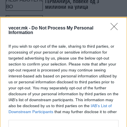
ГЕРМАНИЈА, повеќе од 3
милиони на улица
Се преполови човекот: ВАКВА
ЗАГУБА НА ПАРИ БИ “УБИЛА“ И
vecer.mk -
Do Not Process My Personal
ДРЖАВА, НО НЕ И НЕГО!
Information
If you wish to opt-out of the sale, sharing to third parties, or
processing of your personal or sensitive information for
targeted advertising by us, please use the below opt-out
section to confirm your selection. Please note that after your
НАЈЧИТАНИ ВО ПОСЛЕДНИ 7 ДЕНА
opt-out request is processed you may continue seeing
interest-based ads based on personal information utilized by
УАПСЕН МАКЕДОНЕЦОТ АНДРЕЈ
ТАНАСКОВСКИ, ЧЛЕН НА
us or personal information disclosed to third parties prior to
КАВАЧКИ КЛАН (ФОТО)
your opt-out. You may separately opt-out of the further
disclosure of your personal information by third parties on the
Ахмети кажа што го мачи:
IAB’s list of downstream participants. This information may
СЛУШАМ, САКААТ ДА СЕ СУДИ
also be disclosed by us to third parties on the
IAB’s List of
ЗА ВОЕНИТЕ ЗЛОСТРОСТВА НА
Downstream Participants
that may further disclose it to other
УЧК...
third parties.
ТЕЖОК ДЕН И ЈАВНО
ДЕМОЛИРАЊЕ НА ФИЛИПЧЕ: