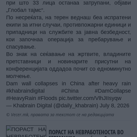
при што 33 лица останаа затрупани, објави
„Глобал тајмс“.
По несреќата, на терен веднаш беа испратени
екипи за итни случаи, противпожарни единици и
припадници на службите за јавна безбедност,
кои започнаа операција за пребарување и
спасување.
Во знак на сеќавање на жртвите, владините
претставници и новинарите присутни на
конференцијата оддадоа почит со едноминутно
молчење.
Dam wall collapses in China after heavy rain
#khabraindigital
#China
#DamCollapse
#HeavyRain
#Floods
pic.twitter.com/VlhJIIsyqw
— Khabrain Digital (@daily_khabrain)
July 8, 2026
© Vecer.mk, правата за текстот се на редакцијата
ПОРАСТ НА НЕВРАБОТЕНОСТА ВО