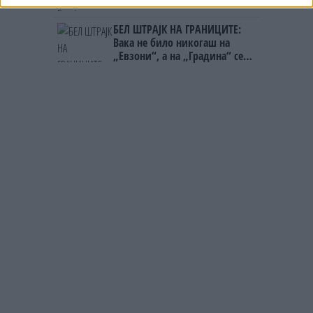
БЕЛ ШТРАЈК НА ГРАНИЦИТЕ:
Вака не било никогаш на
„Евзони“, а на „Градина“ се
чека и пет часа