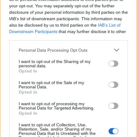
your opt-out. You may separately opt-out of the further
disclosure of your personal information by third parties on the
IAB’s list of downstream participants. This information may
also be disclosed by us to third parties on the
IAB’s List of
НАЈЧИТАНИ ВО ПОСЛЕДНИ 7 ДЕНА
Downstream Participants
that may further disclose it to other
third parties.
Ахмети кажа што го мачи:
СЛУШАМ, САКААТ ДА СЕ СУДИ
Personal Data Processing Opt Outs
ЗА ВОЕНИТЕ ЗЛОСТРОСТВА НА
УЧК...
I want to opt-out of the Sharing of my
ИСТОРИСКО ОБЕДИНУВАЊЕ НА
personal data.
МАКЕДОНЦИТЕ ВО СРБИЈА:
Opted In
ФОРМИРАН МАКЕДОНСКИОТ
НАЦИОНАЛЕН СОЈУЗ
I want to opt-out of the Sale of my
Personal Data.
УЛЦИЊ Е АЛБАНСКИ, ЌЕ ГО
Opted In
ОСЛОБОДИМЕ- Скандалозна
објава на вицепремиерот на
I want to opt-out of processing my
Црна Гора
Personal Data for Targeted Advertising.
ПРЕДУПРЕДЕНИ СЕ: „Бугарија
Opted In
итно ја преиспитува својата
одлука“
I want to opt-out of Collection, Use,
Retention, Sale, and/or Sharing of my
ТЕМПЕРАТУРАТА ВО СРЕДА ЌЕ
Personal Data that Is Unrelated with the