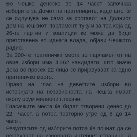
Во Чешка денеска во 14 часот започнаа
изборите за Домот на пратениците, каде што ќе
се одлучува не само за составот на Долниот
дом на чешкиот Парламент, туку и за тоа која од
26-те партии и коалиции ќе може да биде
претставена во идната влада, објави Чешкото
радио.
За 200-те пратенички места во парламентот на
овие избори има 4.462 кандидати, што значи
дека во просек 22 лица се пријавуваат за едно
пратеничко место.
Право на глас на деветтите избори во
историјата на независноста на Чешка имаат
околу осум милиони гласачи.
Гласачките места ќе бидат отворени денес до
22 часот, а потоа повторно утре од 8 до 14
часот.
Резултатите од изборите потоа ќе почнат да се
објавуваат на изборната интернет страница, а