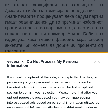
ќе станат официјални по седницата на
Државната изборна комисија во понеделник.
Аналитичарите проценуваат дека седум партии
имаат реални шанси да го преминат изборниот
праг и да влезат во парламентот, а партијата на
поранешниот чешки премиер Андреј Бабиш се
издвојува како главен фаворит, која, според
анкетите, би можела да добие 30 проценти од
гласовите.
© Vecer.mk, правата за текстот се на редакцијата
vecer.mk -
Do Not Process My Personal
Information
ОВА СЕ НАЈДОБРИТЕ ШПИОНИ ВО
СВЕТОТ, а најдобрите европски не
If you wish to opt-out of the sale, sharing to third parties, or
се ни во петте најдобри светски
processing of your personal or sensitive information for
targeted advertising by us, please use the below opt-out
section to confirm your selection. Please note that after your
Два дена преживување во
opt-out request is processed you may continue seeing
дивината: Спасени пилотите на
interest-based ads based on personal information utilized by
исчезнат авион
us or personal information disclosed to third parties prior to