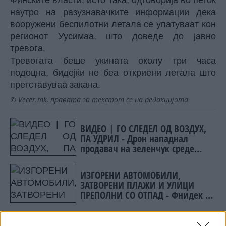
Финските власти, исто така, одговорија во петок
наутро на разузнавачките информации дека
вооружени беспилотни летала се упатуваат кон
регионот Уусимаа, што доведе до јавно
тревога.
Тревогата беше укината околу три часа
подоцна, бидејќи не беа откриени летала што
претставуваа закана.
© Vecer.mk, правата за текстот се на редакцијата
ВИДЕО | ГО СЛЕДЕЛ ОД ВОЗДУХ,
ПА УДРИЛ - Дрон нападнал
продавач на зеленчук среде
пазар во Херсон, Украина
ИЗГОРЕНИ АВТОМОБИЛИ,
ЗАТВОРЕНИ ПЛАЖИ И УЛИЦИ
ПРЕПОЛНИ СО ОТПАД - Фнидек во
хаос по мигрантскиот бран кон
Сеута