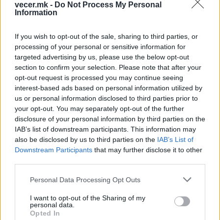
vecer.mk -
Do Not Process My Personal
Information
НАЈЧИТАНИ ВО ПОСЛЕДНИ 7 ДЕНА
If you wish to opt-out of the sale, sharing to third parties, or
Ахмети кажа што го мачи:
processing of your personal or sensitive information for
СЛУШАМ, САКААТ ДА СЕ СУДИ
targeted advertising by us, please use the below opt-out
ЗА ВОЕНИТЕ ЗЛОСТРОСТВА НА
section to confirm your selection. Please note that after your
УЧК...
opt-out request is processed you may continue seeing
ИСТОРИСКО ОБЕДИНУВАЊЕ НА
interest-based ads based on personal information utilized by
МАКЕДОНЦИТЕ ВО СРБИЈА:
us or personal information disclosed to third parties prior to
ФОРМИРАН МАКЕДОНСКИОТ
your opt-out. You may separately opt-out of the further
НАЦИОНАЛЕН СОЈУЗ
ТЕЖОК ДЕН И ЈАВНО
disclosure of your personal information by third parties on the
ДЕМОЛИРАЊЕ НА ФИЛИПЧЕ:
IAB’s list of downstream participants. This information may
Мицкоски откри дека
also be disclosed by us to third parties on the
IAB’s List of
човекот појма нема од
Downstream Participants
that may further disclose it to other
ПРЕДУПРЕДЕНИ СЕ: „Бугарија
ништо, освен за кеш
third parties.
итно ја преиспитува својата
одлука“
Personal Data Processing Opt Outs
ТЕМПЕРАТУРАТА ВО СРЕДА ЌЕ
I want to opt-out of the Sharing of my
БИДЕ ЗА НА ЛЕКАР, а потоа...
personal data.
Opted In