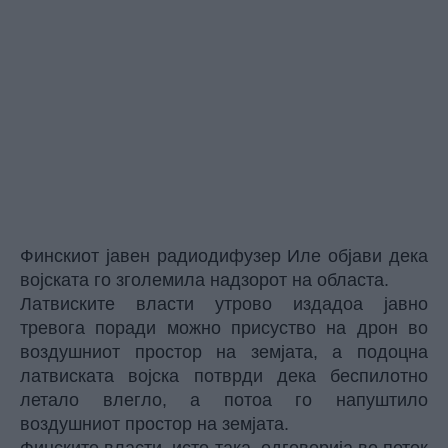
Финскиот јавен радиодифузер Иле објави дека
војската го зголемила надзорот на областа.
Латвиските власти утрово издадоа јавно
тревога поради можно присуство на дрон во
воздушниот простор на земјата, а подоцна
латвиската војска потврди дека беспилотно
летало влегло, а потоа го напуштило
воздушниот простор на земјата.