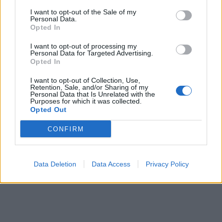
СУДСКАТА МАФИЈА РАБОТИ
I want to opt-out of the Sale of my
ВАКА - Судијата Вулнет Винца
Personal Data.
е пензиониран, три дена
Opted In
откако му го врати пасошот
Северна Кореја и Русија градат
на бизнисменот Марковски
I want to opt-out of processing my
мистериозен мост
Personal Data for Targeted Advertising.
Opted In
Исчезнаа десетмина
I want to opt-out of Collection, Use,
Retention, Sale, and/or Sharing of my
алпинисти во лавина во
Personal Data that Is Unrelated with the
Пакистан- меѓу нив и познат
Purposes for which it was collected.
Непалец
Opted Out
БЕЛ ШТРАЈК НА ГРАНИЦИТЕ:
Вака не било никогаш на
CONFIRM
„Евзони“, а на „Градина“ се
чека и пет часа
(Видео) СНИМКА СО ПАРИ КОИ
ЈА НАПУШТААТ АЛБАНИЈА, се
Data Deletion
Data Access
Privacy Policy
тврди дека се на Еди Рама