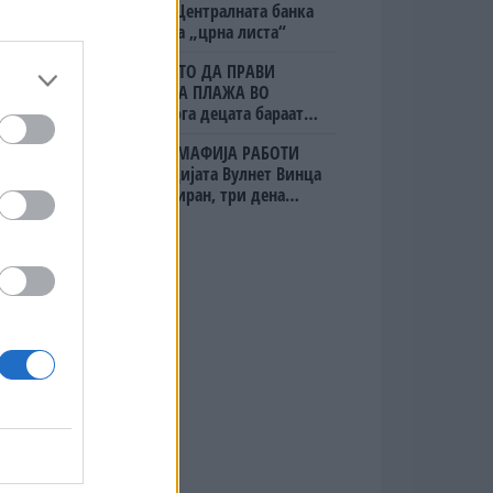
кредити, Централната банка
го стави на „црна листа“
(Видео) ШТО ДА ПРАВИ
БУГАРКА НА ПЛАЖА ВО
ГРЦИЈА, кога децата бараат
домашно месо
СУДСКАТА МАФИЈА РАБОТИ
ВАКА - Судијата Вулнет Винца
е пензиониран, три дена
откако му го врати пасошот
на бизнисменот Марковски