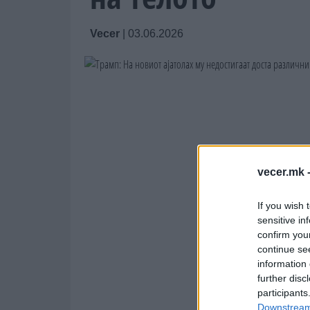
Vecer
|
03.06.2026
vecer.mk 
If you wish 
sensitive in
confirm you
continue se
information 
further disc
participants
Downstream 