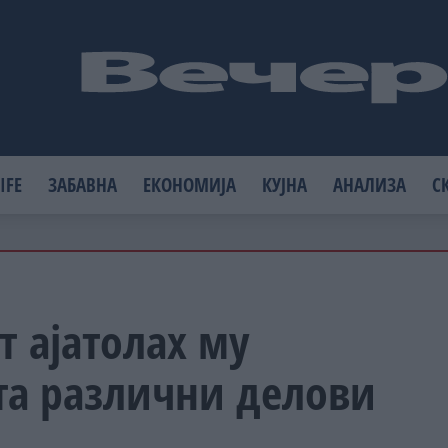
IFE
ЗАБАВНА
ЕКОНОМИЈА
КУЈНА
АНАЛИЗА
С
т ајатолах му
та различни делови