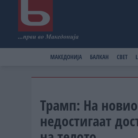
МАКЕДОНИЈА
БАЛКАН
СВЕТ
L
Трамп: На новио
недостигаат дос
на телото