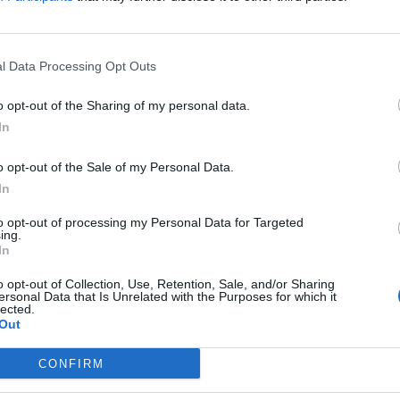
l Data Processing Opt Outs
o opt-out of the Sharing of my personal data.
In
аа
Трамп
дали знае како е иранскиот лидер, на
 баш добро“.
o opt-out of the Sale of my Personal Data.
те, знаете, му недостасуваат многу различни
In
от претседател. Потсетете се дека претходно
риозно ранет во првиот бран американски
to opt-out of processing my Personal Data for Targeted
ing.
е убиен неговиот татко, Али Хамнеи.
In
длуките во Иран, Трамп одговори: „Па, велат
а што така е многу, многу долго време. Прво
o opt-out of Collection, Use, Retention, Sale, and/or Sharing
ersonal Data that Is Unrelated with the Purposes for which it
авувам дека е наследство. Но, се чини дека се
lected.
Out
 така, додаде дека би сакал да се сретне со
CONFIRM
јата