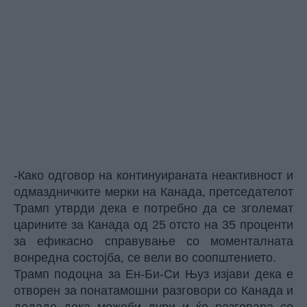
-Како одговор на континуираната неактивност и
одмаздничките мерки на Канада, претседателот
Трамп утврди дека е потребно да се зголемат
царините за Канада од 25 отсто на 35 проценти
за ефикасно справување со моменталната
вонредна состојба, се вели во соопштението.
Трамп подоцна за Ен-Би-Си Њуз изјави дека е
отворен за понатамошни разговори со Канада и