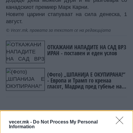
додаде дека можеби дури и ќе разговара со
канадскиот премиер Марк Карни.
Новите царини стапуваат на сила денеска, 1
август.
© Vecer.mk, правата за текстот се на редакцијата
ОТКАЖАНИ НАПАДИТЕ НА САД ВРЗ
ИРАН - поставен и еден услов
(Фото) „ШПАНИЈА Е ОКУПИРАНА!“
- Европа и Трамп го кренаа
гласот, Мадрид пред губење на
шенгенскиот статус!
НАЈЧИТАНИ ВО ПОСЛЕДНИ 7 ДЕНА
vecer.mk -
Do Not Process My Personal
Information
УАПСЕН МАКЕДОНЕЦОТ АНДРЕЈ