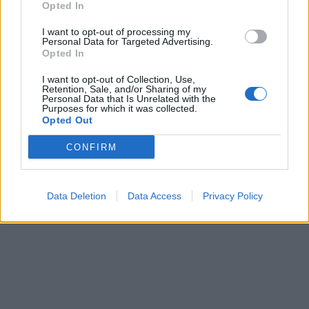
Opted In
алпинисти во лавина во
Пакистан- меѓу нив и познат
I want to opt-out of processing my
Непалец
Personal Data for Targeted Advertising.
СКОКНА МИНИМАЛНИОТ
Opted In
ИЗНОС ЗА К-15: Еве колку
пари ќе ви легнат на сметка
I want to opt-out of Collection, Use,
годинава
Retention, Sale, and/or Sharing of my
БЕЛ ШТРАЈК НА ГРАНИЦИТЕ:
Personal Data that Is Unrelated with the
Purposes for which it was collected.
Вака не било никогаш на
Opted Out
„Евзони“, а на „Градина“ се
чека и пет часа
CONFIRM
Народна банка: НА
“НЕВЛАДИНИТЕ“ ШАРЕНИ ВО
СРБИЈА ОД СТРАНСТВО ИМ СЕ
ИСПЛАТЕНИ 1,3 МИЛИЈАРДИ
Data Deletion
Data Access
Privacy Policy
ЕВРА!!!