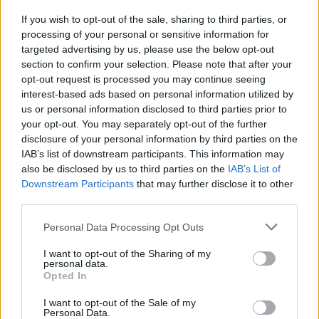
ТАНАСКОВСКИ, ЧЛЕН НА
If you wish to opt-out of the sale, sharing to third parties, or
КАВАЧКИ КЛАН (ФОТО)
processing of your personal or sensitive information for
targeted advertising by us, please use the below opt-out
Ахмети кажа што го мачи:
СЛУШАМ, САКААТ ДА СЕ СУДИ
section to confirm your selection. Please note that after your
ЗА ВОЕНИТЕ ЗЛОСТРОСТВА НА
opt-out request is processed you may continue seeing
УЧК...
interest-based ads based on personal information utilized by
(Видео) СНИМКА СО ПАРИ КОИ
us or personal information disclosed to third parties prior to
ЈА НАПУШТААТ АЛБАНИЈА, се
your opt-out. You may separately opt-out of the further
тврди дека се на Еди Рама
disclosure of your personal information by third parties on the
IAB’s list of downstream participants. This information may
ТЕЖОК ДЕН И ЈАВНО
also be disclosed by us to third parties on the
IAB’s List of
ДЕМОЛИРАЊЕ НА ФИЛИПЧЕ:
Мицкоски откри дека
Downstream Participants
that may further disclose it to other
човекот појма нема од
third parties.
СУДСКАТА МАФИЈА РАБОТИ
ништо, освен за кеш
ВАКА - Судијата Вулнет Винца
Personal Data Processing Opt Outs
е пензиониран, три дена
откако му го врати пасошот
I want to opt-out of the Sharing of my
ПРЕДУПРЕДЕНИ СЕ: „Бугарија
на бизнисменот Марковски
personal data.
итно ја преиспитува својата
Opted In
одлука“
I want to opt-out of the Sale of my
Personal Data.
Исчезнаа десетмина