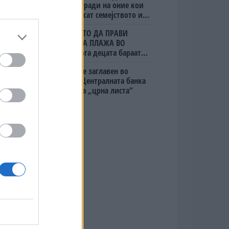
даваат награди на оние кои
ќе го донесат семејството или
пријателите
(Видео) ШТО ДА ПРАВИ
БУГАРКА НА ПЛАЖА ВО
ГРЦИЈА, кога децата бараат
домашно месо
Руи Коста е заглавен во
кредити, Централната банка
го стави на „црна листа“