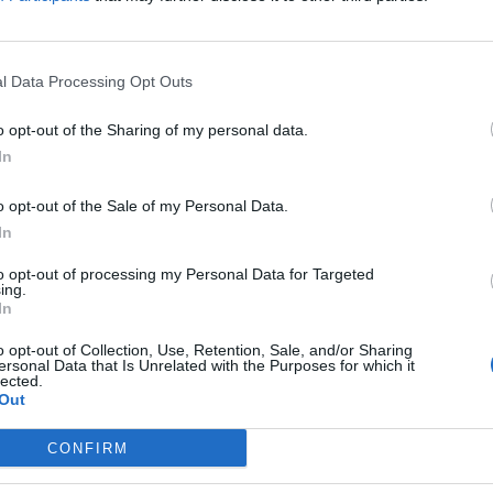
l Data Processing Opt Outs
ја започна“, им рече
Трамп
на новинарите во
o opt-out of the Sharing of my personal data.
о „неприфатливото“ нуклеарно оружје на Иран,
In
ст“
o opt-out of the Sale of my Personal Data.
 за ваквите обвинувања. „Тие се само лудост.
In
ече тој.
 погоден“
to opt-out of processing my Personal Data for Targeted
ing.
ижености за нуклеарната програма на Иран
In
га САД се повлекоа од нуклеарниот договор од
дминистрацијата на Барак Обама. „Важен е за
o opt-out of Collection, Use, Retention, Sale, and/or Sharing
ersonal Data that Is Unrelated with the Purposes for which it
рвиот што ќе биде погоден“, рече тој. „Ќе ви
lected.
енес немаше да постои“.
Out
јата
CONFIRM