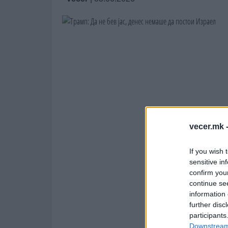
vecer.mk 
If you wish 
sensitive in
confirm you
continue se
information 
further disc
participants
Downstream 