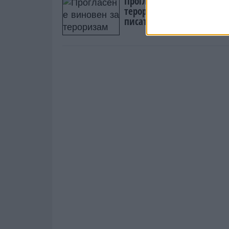
Прогласен е виновен за
тероризам напаѓачот на
писателот Салман Ружди