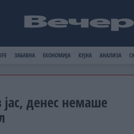
IFE
ЗАБАВНА
ЕКОНОМИЈА
КУЈНА
АНАЛИЗА
С
в јас, денес немаше
л