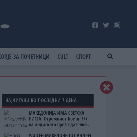
КОПЈЕ ЗА ПОЧЕТНИЦИ
CULT
СПОРТ
НАЈЧИТАНИ ВО ПОСЛЕДНИ 7 ДЕНА
МАКЕДОНИЈА ИМА СВЕТСКА
ПИСТА: Огромниот Боинг 777
на индиската претседателка
на Меѓународниот Аеродром
УАПСЕН МАКЕДОНЕЦОТ АНДРЕЈ
Скопје