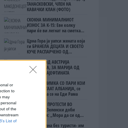
ТАНАСКОВСКИ, ЧЛЕН НА
КАВАЧКИ КЛАН (ФОТО)
СКОКНА МИНИМАЛНИОТ
ИЗНОС ЗА К-15: Еве колку
пари ќе ви легнат на сметка
годинава
Црна Гора ја уапси жената која
ги БРАНЕЛА ДЕЦАТА И СВОЕТО
КУЧЕ РАСПАРЧЕНО ОД
ШАРПЛАНИНЕЦ?!
ЗА БЕРТА ОД АВСТРИЈА
НАЈСКАПАТА, ЗА МАРИЈА ОД
ГРЦИЈА - НАЈЕФТИНАТА
(Видео) СНИМКА СО ПАРИ КОИ
sonal or
ЈА НАПУШТААТ АЛБАНИЈА, се
ection to
тврди дека се на Еди Рама
ou may
 personal
ПРЕСВРТ И ПРОТЕСТИ ВО
УКРАИНА, Зеленски доби
out of the
ултиматум: „Мора да си оди,
 downstream
крајниот рок е петок!“
B’s List of
Дубаи остана без туристи- им