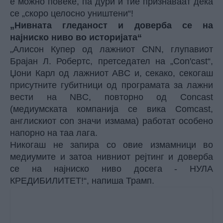
е можно повеќе, па дури и тие признаваат дека
се „скоро целосно уништени“!
„Нивната гледаност и доверба се на
најниско ниво во историјата“
„Алисон Купер од лажниот CNN, глупавиот
Брајан Л. Робертс, претседател на „Con'cast“,
Џони Карл од лажниот ABC и, секако, секогаш
присутните губитници од програмата за лажни
вести на NBC, повторно од Concast
(медиумската компанија се вика Comcast,
англискиот con значи измама) работат особено
напорно на таа лага.
Никогаш не запира со овие измамници во
медиумите
и затоа нивниот рејтинг и доверба
се на најниско ниво досега - НУЛА
КРЕДИБИЛИТЕТ!“, напиша Трамп.