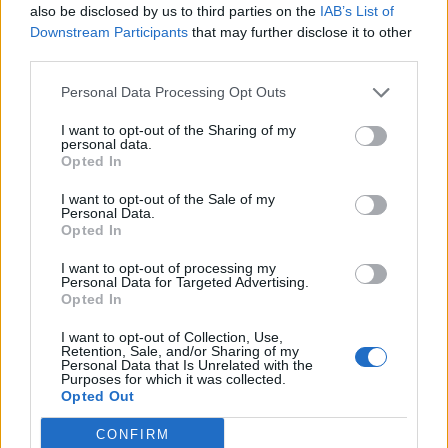
also be disclosed by us to third parties on the
IAB’s List of
ТАНАСКОВСКИ, ЧЛЕН НА
КАВАЧКИ КЛАН (ФОТО)
Downstream Participants
that may further disclose it to other
third parties.
(Видео) СНИМКА СО ПАРИ КОИ
ЈА НАПУШТААТ АЛБАНИЈА, се
Personal Data Processing Opt Outs
тврди дека се на Еди Рама
I want to opt-out of the Sharing of my
Ахмети кажа што го мачи:
personal data.
СЛУШАМ, САКААТ ДА СЕ СУДИ
Opted In
ЗА ВОЕНИТЕ ЗЛОСТРОСТВА НА
УЧК...
I want to opt-out of the Sale of my
Personal Data.
ТЕЖОК ДЕН И ЈАВНО
Opted In
ДЕМОЛИРАЊЕ НА ФИЛИПЧЕ:
Мицкоски откри дека
I want to opt-out of processing my
човекот појма нема од
Personal Data for Targeted Advertising.
Црна Гора ја уапси жената која
ништо, освен за кеш
Opted In
ги БРАНЕЛА ДЕЦАТА И СВОЕТО
КУЧЕ РАСПАРЧЕНО ОД
I want to opt-out of Collection, Use,
ШАРПЛАНИНЕЦ?!
Retention, Sale, and/or Sharing of my
СУДСКАТА МАФИЈА РАБОТИ
Personal Data that Is Unrelated with the
Purposes for which it was collected.
ВАКА - Судијата Вулнет Винца
Opted Out
е пензиониран, три дена
откако му го врати пасошот
CONFIRM
СКОКНА МИНИМАЛНИОТ
на бизнисменот Марковски