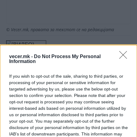
© Vecer.mk, правата за текстот се на редакцијата
(ВИДЕО) „БИНГ-БИНГ, БИНГ-БИНГ-
БИНГ - Трамп повторно хит на
vecer.mk -
Do Not Process My Personal
интернет
Information
(Фото) „ШПАНИЈА Е ОКУПИРАНА!“
If you wish to opt-out of the sale, sharing to third parties, or
- Европа и Трамп го кренаа
processing of your personal or sensitive information for
гласот, Мадрид пред губење на
targeted advertising by us, please use the below opt-out
шенгенскиот статус!
section to confirm your selection. Please note that after your
opt-out request is processed you may continue seeing
interest-based ads based on personal information utilized by
us or personal information disclosed to third parties prior to
your opt-out. You may separately opt-out of the further
НАЈЧИТАНИ ВО ПОСЛЕДНИ 7 ДЕНА
disclosure of your personal information by third parties on the
IAB’s list of downstream participants. This information may
УАПСЕН МАКЕДОНЕЦОТ АНДРЕЈ