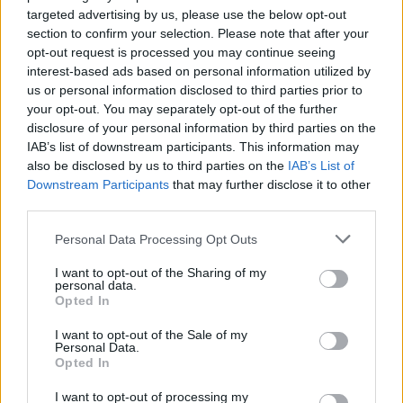
targeted advertising by us, please use the below opt-out
section to confirm your selection. Please note that after your
НАЈЧИТАНИ ВО ПОСЛЕДНИ 7 ДЕНА
opt-out request is processed you may continue seeing
interest-based ads based on personal information utilized by
МАКЕДОНИЈА ИМА СВЕТСКА
us or personal information disclosed to third parties prior to
ПИСТА: Огромниот Боинг 777
your opt-out. You may separately opt-out of the further
на индиската претседателка
на Меѓународниот Аеродром
disclosure of your personal information by third parties on the
УАПСЕН МАКЕДОНЕЦОТ АНДРЕЈ
Скопје
IAB’s list of downstream participants. This information may
ТАНАСКОВСКИ, ЧЛЕН НА
also be disclosed by us to third parties on the
IAB’s List of
КАВАЧКИ КЛАН (ФОТО)
Downstream Participants
that may further disclose it to other
third parties.
СКОКНА МИНИМАЛНИОТ
ИЗНОС ЗА К-15: Еве колку
Personal Data Processing Opt Outs
пари ќе ви легнат на сметка
годинава
I want to opt-out of the Sharing of my
Црна Гора ја уапси жената која
personal data.
ги БРАНЕЛА ДЕЦАТА И СВОЕТО
Opted In
КУЧЕ РАСПАРЧЕНО ОД
ШАРПЛАНИНЕЦ?!
I want to opt-out of the Sale of my
СЛАВНАТА КАРИЕРА НА
Personal Data.
ПОРАНЕШНИОТ ТЕХНИЧКИ
Opted In
ПРЕМИЕР ОЛИВЕР СПАСОВСКИ
I want to opt-out of processing my