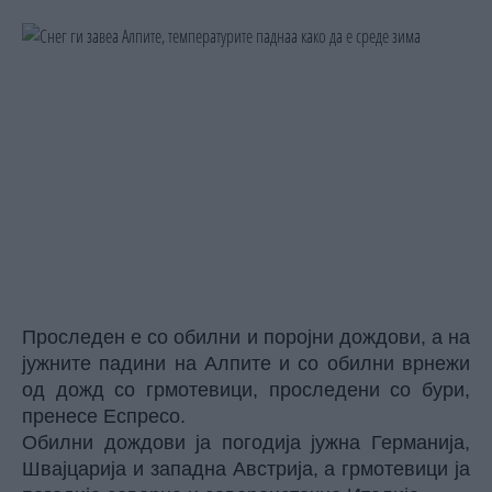
Проследен е со обилни и поројни дождови, а на
јужните падини на
Алпите
и со обилни врнежи
од дожд со грмотевици, проследени со бури,
пренесе Еспресо.
Обилни дождови ја погодија јужна Германија,
Швајцарија и западна Австрија, а грмотевици ја