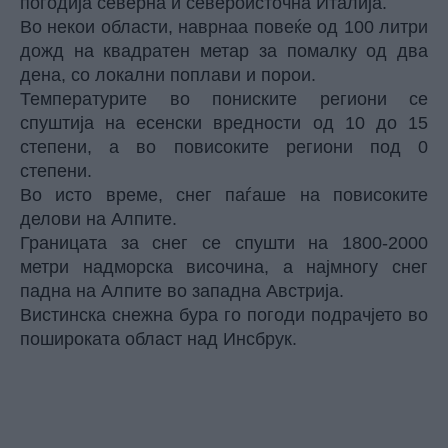
погодија северна и североисточна Италија.
Во некои области, наврнаа повеќе од 100 литри
дожд на квадратен метар за помалку од два
дена, со локални поплави и порои.
Температурите во пониските региони се
спуштија на есенски вредности од 10 до 15
степени, а во повисоките региони под 0
степени.
Во исто време,
снег
паѓаше на повисоките
делови на Алпите.
Границата за снег се спушти на 1800-2000
метри надморска височина, а најмногу снег
падна на Алпите во западна Австрија.
Вистинска снежна бура го погоди подрачјето во
пошироката област над Инсбрук.