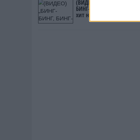
(ВИДЕО) „БИНГ-БИНГ, БИН
БИНГ-БИНГ - Трамп повто
хит на интернет