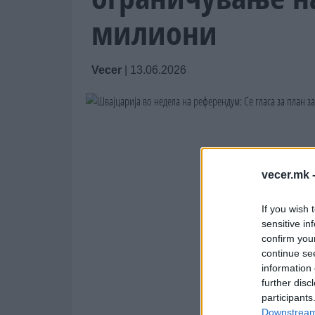
милиони
Vecer
|
13.06.2026
vecer.mk 
If you wish 
sensitive in
confirm you
continue se
information 
further disc
participants
Downstream 