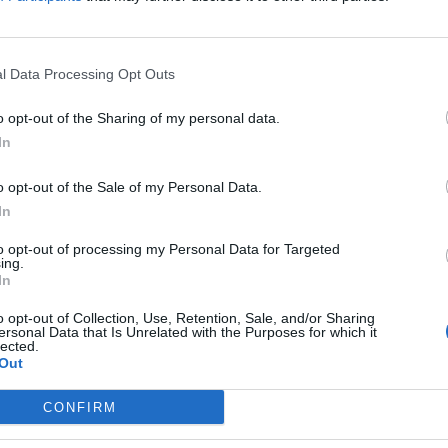
l Data Processing Opt Outs
o opt-out of the Sharing of my personal data.
In
o opt-out of the Sale of my Personal Data.
места за да одлучат за предлогот населението
In
ели. Овој потег го поддржа десничарската
о опишува како „иницијатива за одржливост“
to opt-out of processing my Personal Data for Targeted
ing.
исокот врз домувањето, јавните услуги и
In
ада, сите други поголеми партии, деловните
o opt-out of Collection, Use, Retention, Sale, and/or Sharing
логот „иницијатива за хаос“, тврдејќи дека ќе
ersonal Data that Is Unrelated with the Purposes for which it
у потребниот кадар. Швајцарија инаку има над
lected.
Out
е странци
јата
CONFIRM