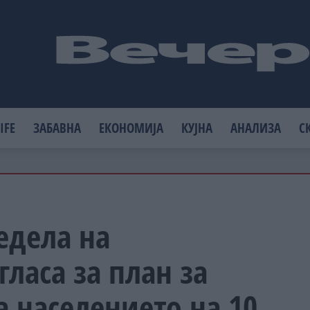
IFE
ЗАБАВНА
ЕКОНОМИЈА
КУЈНА
АНАЛИЗА
С
едела на
гласа за план за
 населението на 10