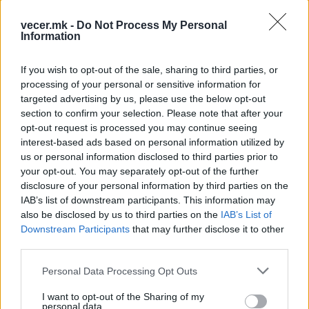
vecer.mk -
Do Not Process My Personal
Information
If you wish to opt-out of the sale, sharing to third parties, or
НАЈЧИТАНИ ВО ПОСЛЕДНИ 7 ДЕНА
processing of your personal or sensitive information for
targeted advertising by us, please use the below opt-out
Ахмети кажа што го мачи:
section to confirm your selection. Please note that after your
СЛУШАМ, САКААТ ДА СЕ СУДИ
ЗА ВОЕНИТЕ ЗЛОСТРОСТВА НА
opt-out request is processed you may continue seeing
УЧК...
interest-based ads based on personal information utilized by
ИСТОРИСКО ОБЕДИНУВАЊЕ НА
us or personal information disclosed to third parties prior to
МАКЕДОНЦИТЕ ВО СРБИЈА:
your opt-out. You may separately opt-out of the further
ФОРМИРАН МАКЕДОНСКИОТ
disclosure of your personal information by third parties on the
НАЦИОНАЛЕН СОЈУЗ
IAB’s list of downstream participants. This information may
ТЕЖОК ДЕН И ЈАВНО
also be disclosed by us to third parties on the
IAB’s List of
ДЕМОЛИРАЊЕ НА ФИЛИПЧЕ:
Downstream Participants
that may further disclose it to other
Мицкоски откри дека
човекот појма нема од
third parties.
ПРЕДУПРЕДЕНИ СЕ: „Бугарија
ништо, освен за кеш
итно ја преиспитува својата
Personal Data Processing Opt Outs
одлука“
I want to opt-out of the Sharing of my
ТЕМПЕРАТУРАТА ВО СРЕДА ЌЕ
personal data.