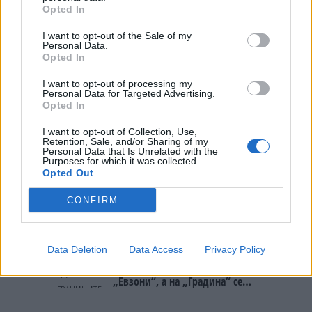
Opted In
БИДЕ ЗА НА ЛЕКАР, а потоа...
I want to opt-out of the Sale of my
Personal Data.
УЛЦИЊ Е АЛБАНСКИ, ЌЕ ГО
Opted In
ОСЛОБОДИМЕ- Скандалозна
објава на вицепремиерот на
I want to opt-out of processing my
Црна Гора
Personal Data for Targeted Advertising.
СУДСКАТА МАФИЈА РАБОТИ
Opted In
ВАКА - Судијата Вулнет Винца
е пензиониран, три дена
I want to opt-out of Collection, Use,
откако му го врати пасошот
Retention, Sale, and/or Sharing of my
Северна Кореја и Русија градат
Personal Data that Is Unrelated with the
на бизнисменот Марковски
Purposes for which it was collected.
мистериозен мост
Opted Out
CONFIRM
Исчезнаа десетмина
алпинисти во лавина во
Пакистан- меѓу нив и познат
Непалец
Data Deletion
Data Access
Privacy Policy
БЕЛ ШТРАЈК НА ГРАНИЦИТЕ:
Вака не било никогаш на
„Евзони“, а на „Градина“ се
чека и пет часа