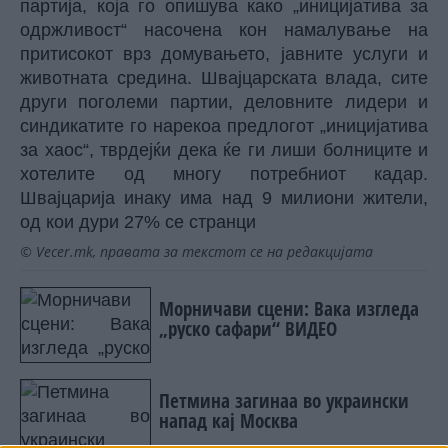
партија, која го опишува како „иницијатива за
одржливост“ насочена кон намалување на
притисокот врз домувањето, јавните услуги и
животната средина. Швајцарската влада, сите
други поголеми партии, деловните лидери и
синдикатите го нарекоа предлогот „иницијатива
за хаос“, тврдејќи дека ќе ги лиши болниците и
хотелите од многу потребниот кадар.
Швајцарија инаку има над 9 милиони жители,
од кои дури 27% се странци
© Vecer.mk, правата за текстот се на редакцијата
Морничави сцени: Вака изгледа
„руско сафари“ ВИДЕО
Петмина загинаа во украински
напад кај Москва