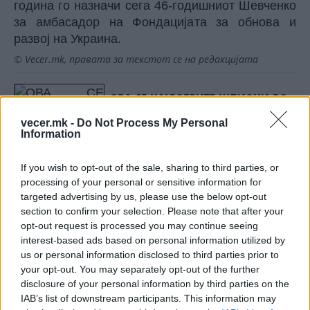
година го назначи сега 46-годишниот Шевченко
за амбасадор на Фондацијата за обнова и
развој на Украина.
© Vecer.mk, правата за текстот се на редакцијата
ОВА СЕ НАЈДОБРИТЕ ШПИОНИ ВО
СВЕТОТ, а најдобрите европски не
vecer.mk -
Do Not Process My Personal
се ни во петте најдобри светски
Information
Два дена преживување во
If you wish to opt-out of the sale, sharing to third parties, or
дивината: Спасени пилотите на
processing of your personal or sensitive information for
исчезнат авион
targeted advertising by us, please use the below opt-out
section to confirm your selection. Please note that after your
opt-out request is processed you may continue seeing
interest-based ads based on personal information utilized by
us or personal information disclosed to third parties prior to
НАЈЧИТАНИ ВО ПОСЛЕДНИ 7 ДЕНА
your opt-out. You may separately opt-out of the further
disclosure of your personal information by third parties on the
Ахмети кажа што го мачи:
IAB’s list of downstream participants. This information may