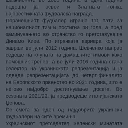
шампионите во 2003 година, а една година
подоцна ја освои и Златната топка,
најпрестижната фудбалска награда.
Поранешниот фудбалер играше 111 пати за
националниот тим и постигна 48 гола, а пред
заминувањето во странство го претставуваше
Динамо Киев. По играчката кариера која ја
заврши во јули 2012 година, Шевченко напрво
седеше на клупата на домашните тимови како
помошник тренер, а во јули 2016 година стана
селектор на украинската репрезентација и ја
одведе репрезентацијата до четврт-финалето
на Европското првенство во 2021 година, што е
негово најдобро достигнување досега. Во
сезоната 2021/22. ја предводеше италијанската
Џенова.
Се смета за еден од најдобрите украински
фудбалери на сите времиња.
Украинскиот претседател Зеленски минатата