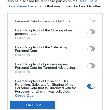
СЛУШАМ, САКААТ ДА СЕ СУДИ
also be disclosed by us to third parties on the
IAB’s List of
ЗА ВОЕНИТЕ ЗЛОСТРОСТВА НА
Downstream Participants
that may further disclose it to other
УЧК...
third parties.
ИСТОРИСКО ОБЕДИНУВАЊЕ НА
МАКЕДОНЦИТЕ ВО СРБИЈА:
Personal Data Processing Opt Outs
ФОРМИРАН МАКЕДОНСКИОТ
НАЦИОНАЛЕН СОЈУЗ
I want to opt-out of the Sharing of my
ТЕЖОК ДЕН И ЈАВНО
personal data.
ДЕМОЛИРАЊЕ НА ФИЛИПЧЕ:
Opted In
Мицкоски откри дека
човекот појма нема од
I want to opt-out of the Sale of my
ПРЕДУПРЕДЕНИ СЕ: „Бугарија
ништо, освен за кеш
Personal Data.
итно ја преиспитува својата
Opted In
одлука“
I want to opt-out of processing my
Personal Data for Targeted Advertising.
УЛЦИЊ Е АЛБАНСКИ, ЌЕ ГО
Opted In
ОСЛОБОДИМЕ- Скандалозна
објава на вицепремиерот на
I want to opt-out of Collection, Use,
Црна Гора
Retention, Sale, and/or Sharing of my
ТЕМПЕРАТУРАТА ВО СРЕДА ЌЕ
Personal Data that Is Unrelated with the
БИДЕ ЗА НА ЛЕКАР, а потоа...
Purposes for which it was collected.
Opted Out
СУДСКАТА МАФИЈА РАБОТИ
CONFIRM
ВАКА - Судијата Вулнет Винца