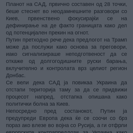
Планот на САД, првично составен од 28 точки,
беше стеснет во неодамнешните разговори со
Киев, првенствено фокусирајќи се на
дефинирање на де факто границата како дел
од потенцијален прекин на огнот.
Путин претходно рече дека предлогот на Трамп
може да послужи како основа за преговори,
иако сигнализираше неподготвеност да се
откаже од долгогодишните руски барања,
вклучително и контролата врз целиот регион
Донбас.
Се вели дека САД ја повикаа Украина да
отстапи територија таму за да се придвижи
процесот напред, отстапка опишана како
политички болна за Киев.
Непосредно пред состанокот, Путин ја
предупреди Европа дека ќе се соочи со брз
пораз ако влезе во војна со Русија, а ги отфрли
европските контрапредлози за Украина како