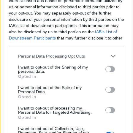
interest-based ads based on personal information utilized by
почувствувам дека можеме да сметаме на
us or personal information disclosed to third parties prior to
вистински, конкретен дијалог... ќе се сретнеме“,
your opt-out. You may separately opt-out of the further
рече тој.
disclosure of your personal information by third parties on the
Украинскиот претседател нагласи дека е „крајно
IAB’s list of downstream participants. This information may
also be disclosed by us to third parties on the
IAB’s List of
време“ за префрлање на замрзнатите руски
Downstream Participants
that may further disclose it to other
средства во Украина со цел финансирање на
third parties.
одбраната и реконструкцијата и додаде дека
таков потег би бил корисен и за партнерите. Тој
Personal Data Processing Opt Outs
истакна дека Украина смета на „силни“
I want to opt-out of the Sharing of my
безбедносни гаранции од САД и Европа.
personal data.
Имаме нов договор од 20 точки со САД
Opted In
Зеленски потврди дека САД и Украина се
I want to opt-out of the Sale of my
согласиле за нов мировен договор од 20 точки.
Personal Data.
Оригиналниот американски предлог од 28 точки
Opted In
беше преработен по разговорите меѓу
I want to opt-out of processing my
функционерите, објави Индепендент. „Сега
Personal Data for Targeted Advertising.
Opted In
повеќе од кога било, постои шанса да се
заврши оваа војна“, рече Зеленски.
I want to opt-out of Collection, Use,
Висок украински извор изјави за Франс Прес
Retention, Sale, and/or Sharing of my