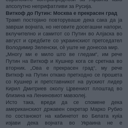
апсолутно неприфатливи за Русија.
Виткоф до Путин: Москва е прекрасен град
Трамп постојано повторуваше дека сака да ја
заврши војната, но неговите досегашни напори,
вклучително и самитот со Путин во Алјаска во
август и средбите со украинскиот претседател
Володимир Зеленски, сè уште не донесоа мир.
„Многу ми е мило што ве гледам“, им рече
Путин на Виткоф и Кушнер кога се сретнаа во
вторник. „Ова е прекрасен град“, му рече
Виткоф на Путин откако претходно се прошета
со Кушнер и претставникот на рускиот лидер
Кирил Дмитриев околу Црвениот плоштад во
близина на Лениновиот мавзолеј.
Исто така, вреди да се спомене дека
американскиот државен секретар Марко Рубио
по состанокот на кабинетот во Белата куќа
изјави дека војната во Украина не е