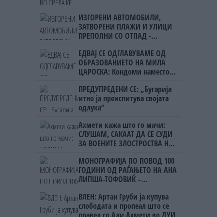
ИЗГОРЕНИ АВТОМОБИЛИ,
ЗАТВОРЕНИ ПЛАЖИ И УЛИЦИ
ПРЕПОЛНИ СО ОТПАД -
Фнидек во хаос по
ЕДВАЈ СЕ ОДГЛАВУВАМЕ ОД
мигрантскиот бран кон Сеута
ОБРАЗОВАНИЕТО НА МИЛА
ЦАРОСКА: Кондоми наместо
книги
ПРЕДУПРЕДЕНИ СЕ: „Бугарија
итно ја преиспитува својата
одлука“
Ахмети кажа што го мачи:
СЛУШАМ, САКААТ ДА СЕ СУДИ
ЗА ВОЕНИТЕ ЗЛОСТРОСТВА НА
УЧК...
МОНОГРАФИЈА ПО ПОВОД 100
ГОДИНИ ОД РАЃАЊЕТО НА АНА
ЛИПША-ТОФОВИЌ –
уметницата која го започна
ВЛЕН: Артан Груби ја купува
„Охридско лето“
слободата и пропеал што се
правел со Али Ахмети во ДУИ