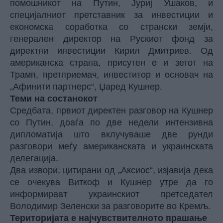
помошникот на
Путин
, Јуриј Ушаков, и
специјалниот претставник за инвестиции и
економска соработка со странски земји,
генерален директор на Рускиот фонд за
директни инвестиции Кирил Дмитриев. Од
американска страна, присутен е и зетот на
Трамп, претприемач, инвеститор и основач на
„Афинити партнерс“, Џаред Кушнер.
Теми на состанокот
Средбата, првиот директен разговор на Кушнер
со Путин, доаѓа по две недели интензивна
дипломатија што вклучуваше две рунди
разговори меѓу американската и украинската
делегација.
Два извори, цитирани од „Аксиос“, изјавија дека
се очекува Виткоф и Кушнер утре да го
информираат украинскиот претседател
Володимир Зеленски за разговорите во Кремљ.
Територијата е најчувствителното прашање