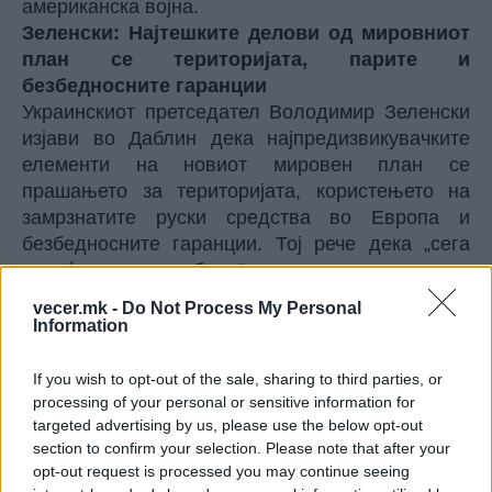
американска војна.
Зеленски: Најтешките делови од мировниот
план се територијата, парите и
безбедносните гаранции
Украинскиот претседател
Володимир Зеленски
изјави во Даблин дека најпредизвикувачките
елементи на новиот мировен план се
прашањето за територијата, користењето на
замрзнатите руски средства во Европа и
безбедносните гаранции. Тој рече дека „сега
повеќе од кога било“ постои шанса да се
заврши војната,
објави Би-Би-Си.
vecer.mk -
Do Not Process My Personal
По средбата со ирскиот премиер Мајкл Мартин,
Information
Зеленски рече дека во понеделник разговарал
со американскиот претставник Стив Виткоф, кој
If you wish to opt-out of the sale, sharing to third parties, or
во вторник ќе се сретне со рускиот претседател
processing of your personal or sensitive information for
targeted advertising by us, please use the below opt-out
Владимир Путин во Москва. Украина, рече тој,
section to confirm your selection. Please note that after your
ги чека резултатите од таа средба. „Ќе
opt-out request is processed you may continue seeing
реагирам според тие резултати, ако