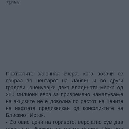
Протестите започнаа вчера, кога возачи се
собраа во центарот на Даблин и во други
градови, оценувајќи дека владината мерка од
250 милиони евра за привремено намалување
на акцизите не е доволна по растот на цените
на нафтата предизвикан од конфликтите на
Блискиот Исток.
- Со овие цени на горивото, веројатно сум два