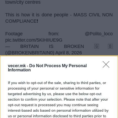
town/city centres
This is how it is done people - MASS CIVIL NON
COMPLIANCE❗️
Footage from:
@Polito_loco
pic.twitter.com/5KiHIIUE9G
— BRITAIN IS BROKEN 🇬🇧
(@BROKENBRITAIN0)
April 8, 2026
© Vecer.mk, правата за текстот се на редакцијата
vecer.mk -
Do Not Process My Personal
Information
ЗА НЕКОЛКУ МИЛИМЕТРИ
ИЗБЕГНАТА ЕНЕРГЕТСКА КРИЗА -
If you wish to opt-out of the sale, sharing to third parties, or
Унгарија за влакно ја спаси
processing of your personal or sensitive information for
нуклеарката Пакс
targeted advertising by us, please use the below opt-out
КАСПИСКОТО МОРЕ – Следната
section to confirm your selection. Please note that after your
експлозивна точка на светската
opt-out request is processed you may continue seeing
криза
interest-based ads based on personal information utilized by
us or personal information disclosed to third parties prior to