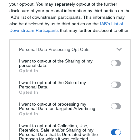
your opt-out. You may separately opt-out of the further
disclosure of your personal information by third parties on the
IAB’s list of downstream participants. This information may
also be disclosed by us to third parties on the
IAB’s List of
НАЈЧИТАНИ ВО ПОСЛЕДНИ 7 ДЕНА
Downstream Participants
that may further disclose it to other
third parties.
Ахмети кажа што го мачи:
СЛУШАМ, САКААТ ДА СЕ СУДИ
Personal Data Processing Opt Outs
ЗА ВОЕНИТЕ ЗЛОСТРОСТВА НА
УЧК...
I want to opt-out of the Sharing of my
ИСТОРИСКО ОБЕДИНУВАЊЕ НА
personal data.
МАКЕДОНЦИТЕ ВО СРБИЈА:
Opted In
ФОРМИРАН МАКЕДОНСКИОТ
НАЦИОНАЛЕН СОЈУЗ
I want to opt-out of the Sale of my
ТЕЖОК ДЕН И ЈАВНО
Personal Data.
ДЕМОЛИРАЊЕ НА ФИЛИПЧЕ:
Opted In
Мицкоски откри дека
човекот појма нема од
I want to opt-out of processing my
ПРЕДУПРЕДЕНИ СЕ: „Бугарија
Personal Data for Targeted Advertising.
ништо, освен за кеш
Opted In
итно ја преиспитува својата
одлука“
I want to opt-out of Collection, Use,
Retention, Sale, and/or Sharing of my
ТЕМПЕРАТУРАТА ВО СРЕДА ЌЕ
Personal Data that Is Unrelated with the
БИДЕ ЗА НА ЛЕКАР, а потоа...
Purposes for which it was collected.