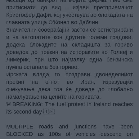
месеци од банкрот на мојата фирма. Ние сме
притиснати до ѕид - изјави претприемачот
Кристофер Дафи, кој учествува во блокадата на
главната улица О’Конел во Даблин.
Значителни сообраќајни застои се регистрирани
и на автопатите кон другите големи градови,
додека блокадите на складишта за гориво
доведоа до прекин на испораките во Голвеј и
Лимерик, при што најмалку една бензинска
пумпа останала без гориво.
Ирската влада го поздрави двонеделниот
прекин на огнот во Иран, изразувајќи
очекување дека тоа ќе доведе до глобално
намалување на цените на горивата.
🚨BREAKING: The fuel protest in Ireland reaches
its second day 🇮🇪
MULTIPLE roads and junctions have been
BLOCKED as 100s of vehicles descend on