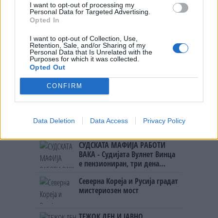
ИСТОРИСКО ОБЕДИНУВАЊЕ НА
I want to opt-out of processing my
МАКЕДОНЦИТЕ ВО СРБИЈА:
Personal Data for Targeted Advertising.
ФОРМИРАН МАКЕДОНСКИОТ
Opted In
НАЦИОНАЛЕН СОЈУЗ
УЛЦИЊ Е АЛБАНСКИ, ЌЕ ГО
I want to opt-out of Collection, Use,
Retention, Sale, and/or Sharing of my
ОСЛОБОДИМЕ- Скандалозна
Personal Data that Is Unrelated with the
објава на вицепремиерот на
Purposes for which it was collected.
Црна Гора
Opted Out
ПРЕДУПРЕДЕНИ СЕ: „Бугарија
итно ја преиспитува својата
CONFIRM
одлука“
ТЕМПЕРАТУРАТА ВО СРЕДА ЌЕ
БИДЕ ЗА НА ЛЕКАР, а потоа...
Data Deletion
Data Access
Privacy Policy
СУДСКАТА МАФИЈА РАБОТИ
ВАКА - Судијата Вулнет Винца
е пензиониран, три дена
откако му го врати пасошот
Северна Кореја и Русија градат
на бизнисменот Марковски
мистериозен мост
ТЕЖОК ДЕН И ЈАВНО