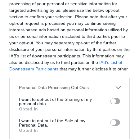
сообраќај предизвикани од ерупцијата.
processing of your personal or sensitive information for
© Vecer.mk, правата за текстот се на редакцијата
targeted advertising by us, please use the below opt-out
section to confirm your selection. Please note that after your
opt-out request is processed you may continue seeing
Украина погоди две големи
interest-based ads based on personal information utilized by
руски рафинерии оддалечени
us or personal information disclosed to third parties prior to
стотици километри од границата
your opt-out. You may separately opt-out of the further
disclosure of your personal information by third parties on the
СОМНИТЕЛНА ПРАТКА - Русија
IAB’s list of downstream participants. This information may
забрани транзит на месо од ЕУ
also be disclosed by us to third parties on the
IAB’s List of
Downstream Participants
that may further disclose it to other
third parties.
Personal Data Processing Opt Outs
I want to opt-out of the Sharing of my
НАЈЧИТАНИ ВО ПОСЛЕДНИ 7 ДЕНА
personal data.
Opted In
Ахмети кажа што го мачи:
I want to opt-out of the Sale of my
СЛУШАМ, САКААТ ДА СЕ СУДИ
Personal Data.
ЗА ВОЕНИТЕ ЗЛОСТРОСТВА НА
Opted In
УЧК...