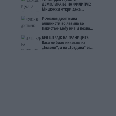
ДЕМОЛИРАЊЕ НА ФИЛИПЧЕ:
Мицкоски откри дека
човекот појма нема од
Исчезнаа десетмина
ништо, освен за кеш
алпинисти во лавина во
Пакистан- меѓу нив и познат
Непалец
БЕЛ ШТРАЈК НА ГРАНИЦИТЕ:
Вака не било никогаш на
„Евзони“, а на „Градина“ се
чека и пет часа