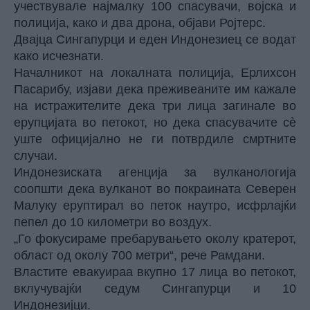
учествувале најмалку 100 спасувачи, војска и
полиција, како и два дрона, објави Ројтерс.
Двајца Сингапурци и еден Индонезиец се водат
како исчезнати.
Началникот на локалната полиција, Ерлихсон
Пасарибу, изјави дека преживеаните им кажале
на истражителите дека три лица загинале во
ерупцијата во петокот, но дека спасувачите сè
уште официјално не ги потврдиле смртните
случаи.
Индонезиската агенција за вулканологија
соопшти дека
вулканот
во покраината Северен
Малуку еруптирал во петок наутро, исфрлајќи
пепел до 10 километри во воздух.
„Го фокусираме пребарувањето околу кратерот,
област од околу 700 метри“, рече Рамдани.
Властите евакуираа вкупно 17 лица во петокот,
вклучувајќи седум Сингапурци и 10
Индонезијци.