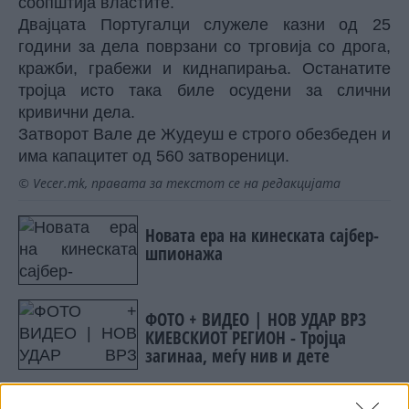
соопштија властите.
Двајцата Португалци служеле казни од 25
години за дела поврзани со трговија со дрога,
кражби, грабежи и киднапирања. Останатите
тројца исто така биле осудени за слични
кривични дела.
Затворот Вале де Жудеуш е строго обезбеден и
има капацитет од 560 затвореници.
© Vecer.mk, правата за текстот се на редакцијата
Новата ера на кинеската сајбер-
шпионажа
ФОТО + ВИДЕО | НОВ УДАР ВРЗ
КИЕВСКИОТ РЕГИОН - Тројца
загинаа, меѓу нив и дете