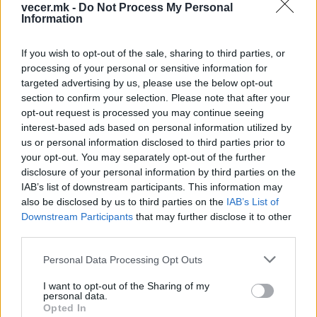
vecer.mk -
Do Not Process My Personal
Information
НАЈЧИТАНИ ВО ПОСЛЕДНИ 7 ДЕНА
If you wish to opt-out of the sale, sharing to third parties, or
СЕ СПРЕМА МЕТЕОРОЛОШКИ
processing of your personal or sensitive information for
ХАОС ЗА ЗИМАТА 2026/2027
targeted advertising by us, please use the below opt-out
section to confirm your selection. Please note that after your
opt-out request is processed you may continue seeing
ИСТОРИСКО ОБЕДИНУВАЊЕ НА
interest-based ads based on personal information utilized by
МАКЕДОНЦИТЕ ВО СРБИЈА:
us or personal information disclosed to third parties prior to
ФОРМИРАН МАКЕДОНСКИОТ
your opt-out. You may separately opt-out of the further
НАЦИОНАЛЕН СОЈУЗ
УЛЦИЊ Е АЛБАНСКИ, ЌЕ ГО
disclosure of your personal information by third parties on the
ОСЛОБОДИМЕ- Скандалозна
IAB’s list of downstream participants. This information may
објава на вицепремиерот на
also be disclosed by us to third parties on the
IAB’s List of
Црна Гора
Downstream Participants
that may further disclose it to other
ТЕМПЕРАТУРАТА ВО СРЕДА ЌЕ
third parties.
БИДЕ ЗА НА ЛЕКАР, а потоа...
Personal Data Processing Opt Outs
БУГАРИТЕ СО ШОКАНТНО
I want to opt-out of the Sharing of my
ОТКРИТИЕ по падот на Дунав,
personal data.
кренаа дронови да снимаат
Opted In