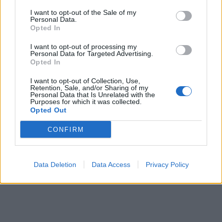
Северна Кореја и Русија градат
I want to opt-out of the Sale of my
мистериозен мост
Personal Data.
Opted In
Ахмети кажа што го мачи:
I want to opt-out of processing my
СЛУШАМ, САКААТ ДА СЕ СУДИ
Personal Data for Targeted Advertising.
Opted In
ЗА ВОЕНИТЕ ЗЛОСТРОСТВА НА
УЧК...
ПРЕДУПРЕДЕНИ СЕ: „Бугарија
I want to opt-out of Collection, Use,
Retention, Sale, and/or Sharing of my
итно ја преиспитува својата
Personal Data that Is Unrelated with the
одлука“
Purposes for which it was collected.
Opted Out
ИЗГОРЕНИ АВТОМОБИЛИ,
ЗАТВОРЕНИ ПЛАЖИ И УЛИЦИ
CONFIRM
ПРЕПОЛНИ СО ОТПАД -
Фнидек во хаос по
ЕДВАЈ СЕ ОДГЛАВУВАМЕ ОД
мигрантскиот бран кон Сеута
ОБРАЗОВАНИЕТО НА МИЛА
Data Deletion
Data Access
Privacy Policy
ЦАРОСКА: Кондоми наместо
книги