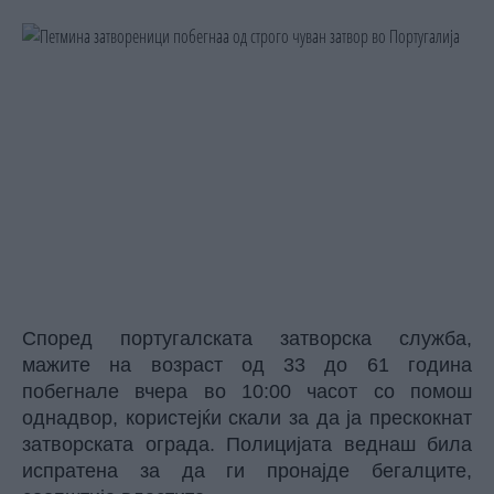
Според португалската затворска служба,
мажите на возраст од 33 до 61 година
побегнале вчера во 10:00 часот со помош
однадвор, користејќи скали за да ја прескокнат
затворската ограда. Полицијата веднаш била
испратена за да ги пронајде бегалците,