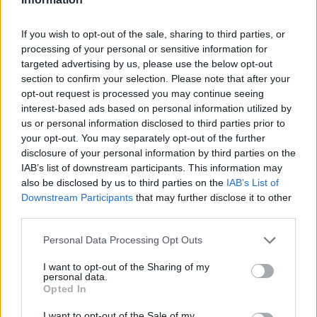
рече тој, додавајќи дека ООН првично „барем
претпоставувале дека овие места нема да
If you wish to opt-out of the sale, sharing to third parties, or
бидат бомбардирани“, но во текот на
processing of your personal or sensitive information for
изминатите 18 месеци, „безбедните зони“ биле
targeted advertising by us, please use the below opt-out
section to confirm your selection. Please note that after your
погодени „десетици пати“.
opt-out request is processed you may continue seeing
© Vecer.mk, правата за текстот се на редакцијата
interest-based ads based on personal information utilized by
us or personal information disclosed to third parties prior to
your opt-out. You may separately opt-out of the further
ЗА НЕКОЛКУ МИЛИМЕТРИ
disclosure of your personal information by third parties on the
ИЗБЕГНАТА ЕНЕРГЕТСКА КРИЗА -
Унгарија за влакно ја спаси
IAB’s list of downstream participants. This information may
нуклеарката Пакс
also be disclosed by us to third parties on the
IAB’s List of
Downstream Participants
that may further disclose it to other
КАСПИСКОТО МОРЕ – Следната
third parties.
експлозивна точка на светската
криза
Personal Data Processing Opt Outs
I want to opt-out of the Sharing of my
personal data.
Opted In
I want to opt-out of the Sale of my