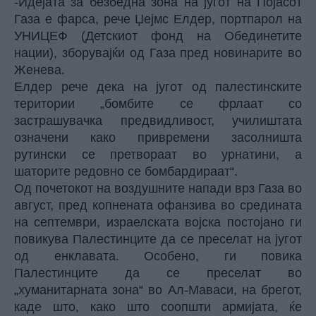
-Идејата за безбедна зона на југот на Појасот
Газа е фарса, рече Џејмс Елдер, портпарол на
УНИЦЕФ (Детскиот фонд на Обединетите
нации), зборувајќи од Газа пред новинарите во
Женева.
Елдер рече дека на југот од палестинските
територии „бомбите се фрлаат со
застрашувачка предвидливост, училиштата
означени како привремени засолништа
рутински се претвораат во урнатини, а
шаторите редовно се бомбардираат“.
Од почетокот на воздушните напади врз Газа во
август, пред копнената офанзива во средината
на септември, израелската војска постојано ги
повикува Палестинците да се преселат на југот
од енклавата. Особено, ги повика
Палестинците да се преселат во
„хуманитарната зона“ во Ал-Маваси, на брегот,
каде што, како што соопшти армијата, ќе