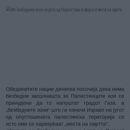
Обединетите нации денеска посочија дека нема
безбедни засолништа за Палестинците кои се
принудени да го напуштат градот Газа, а
„безбедните зони“ што ги означи Израел на југот
од опустошената палестинска територија со
исто име се нарекуваат „места на смртта“.