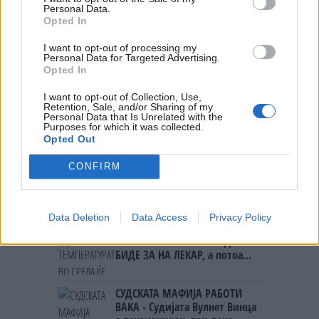
НАЈЧИТАНИ ВО ПОСЛЕДНИ 7 ДЕНА
Personal Data.
Opted In
Ахмети кажа што го мачи:
СЛУШАМ, САКААТ ДА СЕ СУДИ
I want to opt-out of processing my
ЗА ВОЕНИТЕ ЗЛОСТРОСТВА НА
Personal Data for Targeted Advertising.
УЧК...
Opted In
ИСТОРИСКО ОБЕДИНУВАЊЕ НА
МАКЕДОНЦИТЕ ВО СРБИЈА:
I want to opt-out of Collection, Use,
Retention, Sale, and/or Sharing of my
ФОРМИРАН МАКЕДОНСКИОТ
Personal Data that Is Unrelated with the
НАЦИОНАЛЕН СОЈУЗ
Purposes for which it was collected.
ТЕЖОК ДЕН И ЈАВНО
Opted Out
ДЕМОЛИРАЊЕ НА ФИЛИПЧЕ:
Мицкоски откри дека
CONFIRM
човекот појма нема од
ПРЕДУПРЕДЕНИ СЕ: „Бугарија
ништо, освен за кеш
итно ја преиспитува својата
одлука“
Data Deletion
Data Access
Privacy Policy
ТЕМПЕРАТУРАТА ВО СРЕДА ЌЕ
БИДЕ ЗА НА ЛЕКАР, а потоа...
СУДСКАТА МАФИЈА РАБОТИ
ВАКА - Судијата Вулнет Винца