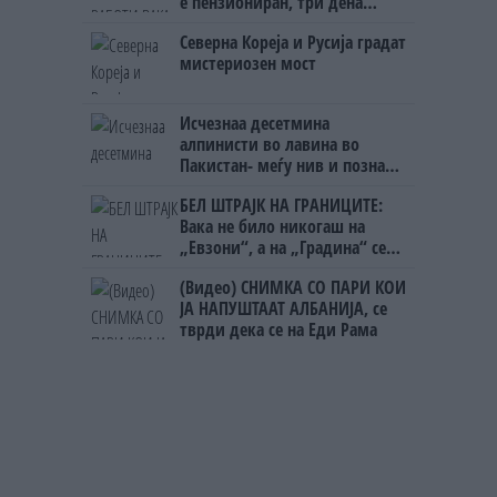
е пензиониран, три дена
откако му го врати пасошот
Северна Кореја и Русија градат
на бизнисменот Марковски
мистериозен мост
Исчезнаа десетмина
алпинисти во лавина во
Пакистан- меѓу нив и познат
Непалец
БЕЛ ШТРАЈК НА ГРАНИЦИТЕ:
Вака не било никогаш на
„Евзони“, а на „Градина“ се
чека и пет часа
(Видео) СНИМКА СО ПАРИ КОИ
ЈА НАПУШТААТ АЛБАНИЈА, се
тврди дека се на Еди Рама