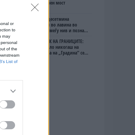
мистериозен мост
Исчезнаа десетмина
sonal or
алпинисти во лавина во
Пакистан- меѓу нив и познат
ection to
Непалец
ou may
БЕЛ ШТРАЈК НА ГРАНИЦИТЕ:
 personal
Вака не било никогаш на
out of the
„Евзони“, а на „Градина“ се
 downstream
чека и пет часа
B’s List of