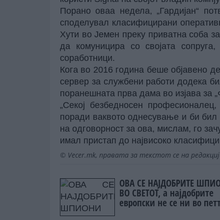
Порано оваа недела, „Гардијан“ пот
споделувал класифицирани оператив
Хути во Јемен преку приватна соба за 
да комуницира со својата сопруга,
соработници.
Кога во 2016 година беше објавено д
сервер за службени работи додека би
поранешната прва дама во изјава за „
„Секој безбедносен професионалец,
поради ваквото однесување и би бил 
на одговорност за ова, мислам, го зач
имал пристап до највисоко класифици
© Vecer.mk, правата за текстот се на редакци
ОВА СЕ НАЈДОБРИТЕ ШПИ
ВО СВЕТОТ, а најдобрите
европски не се ни во пет
најдобри светски