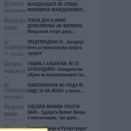
МАКЕДОНЦИТЕ ВО СРБИЈА:
ФОРМИРАН МАКЕДОНСКИОТ
НАЦИОНАЛЕН СОЈУЗ
ТЕЖОК ДЕН И ЈАВНО
ДЕМОЛИРАЊЕ НА ФИЛИПЧЕ:
Мицкоски откри дека
човекот појма нема од
ПРЕДУПРЕДЕНИ СЕ: „Бугарија
ништо, освен за кеш
итно ја преиспитува својата
одлука“
УЛЦИЊ Е АЛБАНСКИ, ЌЕ ГО
ОСЛОБОДИМЕ- Скандалозна
објава на вицепремиерот на
Црна Гора
ТЕМПЕРАТУРАТА ВО СРЕДА ЌЕ
БИДЕ ЗА НА ЛЕКАР, а потоа...
СУДСКАТА МАФИЈА РАБОТИ
ВАКА - Судијата Вулнет Винца
е пензиониран, три дена
откако му го врати пасошот
Северна Кореја и Русија градат
на бизнисменот Марковски