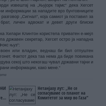
врди извештај на „Њујорк тајмс“ дека Хегсет
ни информации за нападите врз бунтовниците
разговор „Сигнал“, која самиот ја поставил за
 брат, личен адвокат и девет други блиски
ека Хилари Клинтон користела приватен е-мејл
ла државен секретар, Хегсет остро ја нападна
Фокс њуз“:
 воен или владин, веднаш би бил отпуштен
гонет. Фактот дека таа нема да биде повикана
удува секој што некогаш чувал државни тајни и
рани информации, како мене.“
јата
ОНИ
Нетанјаху лут: „Не се
согласуваме со планот на
те
Комитетот за мир во Газа“