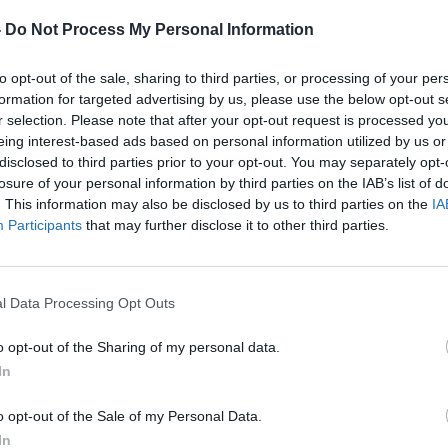
-
Do Not Process My Personal Information
to opt-out of the sale, sharing to third parties, or processing of your per
formation for targeted advertising by us, please use the below opt-out s
r selection. Please note that after your opt-out request is processed y
eing interest-based ads based on personal information utilized by us or
 на Соединетите Американски Држави, имал
disclosed to third parties prior to your opt-out. You may separately opt-
та канцеларија во Пентагон, за да може да ги
losure of your personal information by third parties on the IAB’s list of
околи и да ја користи апликацијата за пораки
. This information may also be disclosed by us to third parties on the
IA
Participants
that may further disclose it to other third parties.
ени со ситуацијата за агенцијата Асошиејтед
н“.
т Хегсет имал таканаречена „валкана линија“,
l Data Processing Opt Outs
аат комерцијалната интернет-врска, која се
окирани на неофицијалните и официјалните
o opt-out of the Sharing of my personal data.
In
 одбрана на САД се поврзуваат на интернет
збеден мрежен систем за класифицирани
o opt-out of the Sale of my Personal Data.
класифицирани информации.
In