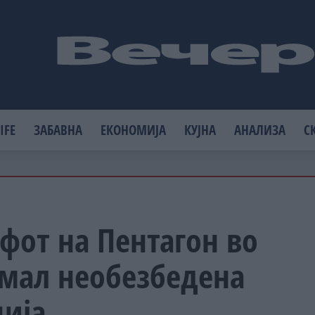
IFE
ЗАБАВНА
ЕКОНОМИЈА
КУЈНА
АНАЛИЗА
С
фот на Пентагон во
имал необезбедена
ција