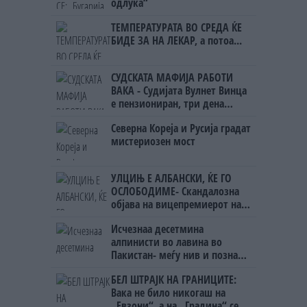
одлука“
ТЕМПЕРАТУРАТА ВО СРЕДА ЌЕ
БИДЕ ЗА НА ЛЕКАР, а потоа...
СУДСКАТА МАФИЈА РАБОТИ
ВАКА - Судијата Вулнет Винца
е пензиониран, три дена
откако му го врати пасошот
Северна Кореја и Русија градат
на бизнисменот Марковски
мистериозен мост
УЛЦИЊ Е АЛБАНСКИ, ЌЕ ГО
ОСЛОБОДИМЕ- Скандалозна
објава на вицепремиерот на
Црна Гора
Исчезнаа десетмина
алпинисти во лавина во
Пакистан- меѓу нив и познат
Непалец
БЕЛ ШТРАЈК НА ГРАНИЦИТЕ:
Вака не било никогаш на
„Евзони“, а на „Градина“ се