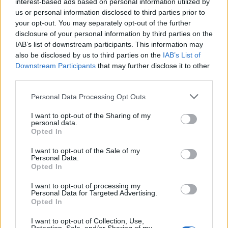
на семејството на жртвата, исто така повика на
interest-based ads based on personal information utilized by
воздржаност. Австралија со децении не успеа
us or personal information disclosed to third parties prior to
your opt-out. You may separately opt-out of the further
да се помири со своето домородно население,
disclosure of your personal information by third parties on the
кое живее таму приближно 50.000 години и
IAB’s list of downstream participants. This information may
било маргинализирано од британските
also be disclosed by us to third parties on the
IAB’s List of
колонијални владетели.
Downstream Participants
that may further disclose it to other
Абориџините сочинуваат околу 3,8 проценти од
third parties.
населението на Австралија од околу 27
Personal Data Processing Opt Outs
милиони луѓе, но тие се снаоѓаат лошо според
речиси секој социоекономски индикатор и имаат
I want to opt-out of the Sharing of my
непропорционално повисоки стапки на
personal data.
Opted In
самоубиства и затворање.
© Vecer.mk, правата за текстот се на редакцијата
I want to opt-out of the Sale of my
Personal Data.
Opted In
Морничави сцени: Вака изгледа
I want to opt-out of processing my
„руско сафари“ ВИДЕО
Personal Data for Targeted Advertising.
Opted In
I want to opt-out of Collection, Use,
Петмина загинаа во украински