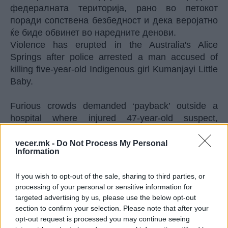
федералната територија, рано во петокот
поради сопствена безбедност и дека веројатно
ќе биде обвинет во наредните денови.
Violence has erupted in the Australia's Alice
Springs after police arrested a man accused of
killing five-year-old Indigenous girl Kumanjayi Little
Baby.
Furious crowds demanded ‘payback’ outside a
hospital where injured 47-year-old suspect,
Jefferson Lewis, was being treated.
pic.twitter.com/FbwVYX70rM
vecer.mk -
Do Not Process My Personal
Information
— Al Jazeera English (@AJEnglish)
May 1, 2026
Премиерот повика на смиреност
If you wish to opt-out of the sale, sharing to third parties, or
Премиерот Ентони Албанезе рече дека го
processing of your personal or sensitive information for
разбира „гневот и фрустрацијата на луѓето“, но
targeted advertising by us, please use the below opt-out
ги повика да ја смират ситуацијата. Робин
section to confirm your selection. Please note that after your
Гранитс, абориџински старешина и портпарол
opt-out request is processed you may continue seeing