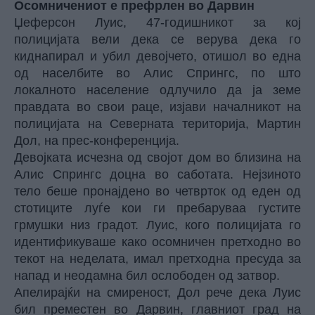
Осомничениот е префрлен во Дарвин
Џеферсон Луис, 47-годишникот за кој
полицијата вели дека се верува дека го
киднапирал и убил
девојчето
, отишол во една
од населбите во Алис Спрингс, по што
локалното население одлучило да ја земе
правдата во свои раце, изјави началникот на
полицијата на Северната територија, Мартин
Дол, на прес-конференција.
Девојката исчезна од својот дом во близина на
Алис Спрингс доцна во саботата. Нејзиното
тело беше пронајдено во четврток од еден од
стотиците луѓе кои ги пребаруваа густите
грмушки низ градот. Луис, кого полицијата го
идентификуваше како осомничен претходно во
текот на неделата, имал претходна пресуда за
напад и неодамна бил ослободен од затвор.
Апелирајќи на смиреност, Дол рече дека Луис
бил преместен во Дарвин, главниот град на