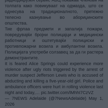
радиодифузен сервис АБЦ покажаа членови на
толпата како повикуваат на одмазда, што се
однесува на традиционалното, претежно
телесно казнување во абориџинските
општества.
Тие фрлаа предмети и запалија пожари,
повредувајќи бројни полицајци и медицински
работници и оштетувајќи полициски и
противпожарни возила и амбулантни возила.
Полицијата употреби солзавец за да ги растера
демонстрантите.
It is feared Alice Springs could experience more
violence after ugly riots triggered by the arrest of
murder suspect Jefferson Lewis who is accused of
abducting and killing a five-year-old girl. Police and
ambulance officers were hurt in rolling violence last
night and today,…
pic.twitter.com/lMhhI7CzVZ
— 7NEWS Adelaide (@7NewsAdelaide)
May 1,
2026