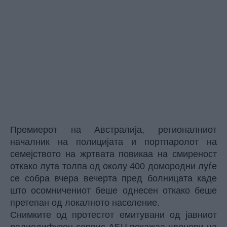
Премиерот на
Австралија
, регионалниот
началник на полицијата и портпаролот на
семејството на жртвата повикаа на смиреност
откако лута толпа од околу 400 домородни луѓе
се собра вчера вечерта пред болницата каде
што осомничениот беше однесен откако беше
претепан од локалното население.
Снимките од протестот емитувани од јавниот