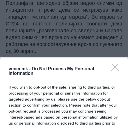
Полицијата претходно објави видео снимки од
инцидентот и рече дека се истражува како
„инцидент мотивиран од омраза“. Во изјава за
CP24 во петокот, полицијата соопшти дека
полицајците „разговарале со сведоци и барале
видео снимки“ во врска со најновиот инцидент и
работеле на воспоставување врска со пукањето
од 30 април.
© Vecer.mk, правата за текстот се на редакцијата
vecer.mk -
Do Not Process My Personal
Information
Се зголеми црниот биланс по
катастрофалниот земјотрес во
Јапонија, еден човек загина од
If you wish to opt-out of the sale, sharing to third parties, or
удар на кран (ВИДЕО)
processing of your personal or sensitive information for
targeted advertising by us, please use the below opt-out
Протести во Тел Авив против
section to confirm your selection. Please note that after your
насилството на Западниот Брег
opt-out request is processed you may continue seeing
(ВИДЕО)
interest-based ads based on personal information utilized by
us or personal information disclosed to third parties prior to