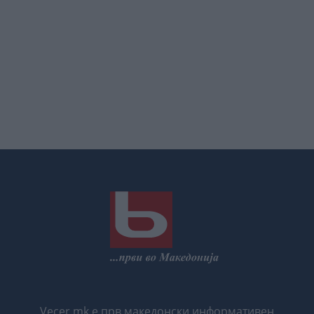
Vecer.mk е прв македонски информативен