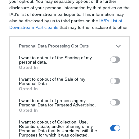
your opt-out. You may separately opt-out of the further
disclosure of your personal information by third parties on the
IAB’s list of downstream participants. This information may
НАЈЧИТАНИ ВО ПОСЛЕДНИ 7 ДЕНА
also be disclosed by us to third parties on the
IAB’s List of
Downstream Participants
that may further disclose it to other
МАКЕДОНИЈА ИМА СВЕТСКА
third parties.
ПИСТА: Огромниот Боинг 777
на индиската претседателка
Personal Data Processing Opt Outs
на Меѓународниот Аеродром
УАПСЕН МАКЕДОНЕЦОТ АНДРЕЈ
Скопје
I want to opt-out of the Sharing of my
ТАНАСКОВСКИ, ЧЛЕН НА
personal data.
КАВАЧКИ КЛАН (ФОТО)
Opted In
СКОКНА МИНИМАЛНИОТ
I want to opt-out of the Sale of my
Personal Data.
ИЗНОС ЗА К-15: Еве колку
Opted In
пари ќе ви легнат на сметка
годинава
I want to opt-out of processing my
Црна Гора ја уапси жената која
Personal Data for Targeted Advertising.
ги БРАНЕЛА ДЕЦАТА И СВОЕТО
Opted In
КУЧЕ РАСПАРЧЕНО ОД
ШАРПЛАНИНЕЦ?!
I want to opt-out of Collection, Use,
СЛАВНАТА КАРИЕРА НА
Retention, Sale, and/or Sharing of my
ПОРАНЕШНИОТ ТЕХНИЧКИ
Personal Data that Is Unrelated with the
Purposes for which it was collected.
ПРЕМИЕР ОЛИВЕР СПАСОВСКИ