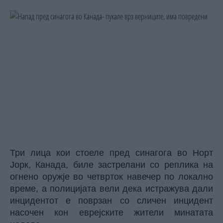
Три лица кои стоеле пред синагога во Норт
Јорк, Канада, биле застрелани со реплика на
огнено оружје во четврток навечер по локално
време, а полицијата вели дека истражува дали
инцидентот е поврзан со сличен инцидент
насочен кон еврејските жители минатата