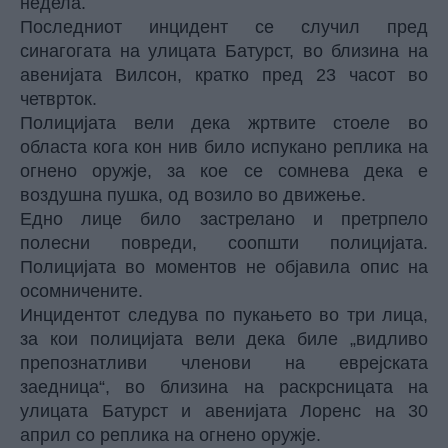
недела.
Последниот инцидент се случил пред
синагогата на улицата Батурст, во близина на
авенијата Вилсон, кратко пред 23 часот во
четврток.
Полицијата вели дека жртвите стоеле во
областа кога кон нив било испукано реплика на
огнено оружје, за кое се сомнева дека е
воздушна пушка, од возило во движење.
Едно лице било застрелано и претрпело
полесни повреди, соопшти полицијата.
Полицијата во моментов не објавила опис на
осомничените.
Инцидентот следува по пукањето во три лица,
за кои полицијата вели дека биле „видливо
препознатливи членови на еврејската
заедница“, во близина на раскрсницата на
улицата Батурст и авенијата Лоренс на 30
април со реплика на огнено оружје.