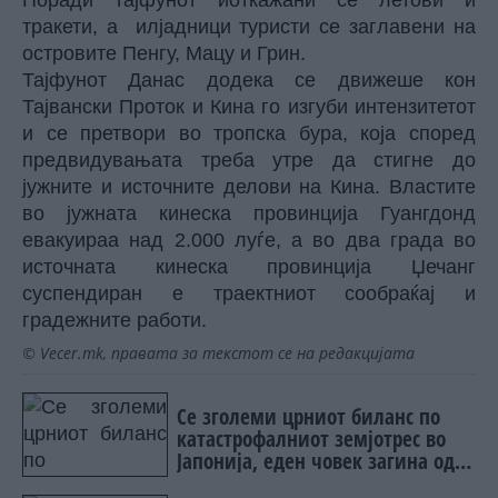
Поради тајфунот иоткажани се летови и
тракети, а илјадници туристи се заглавени на
островите Пенгу, Мацу и Грин.
Тајфунот Данас додека се движеше кон
Тајвански Проток и Кина го изгуби интензитетот
и се претвори во тропска бура, која според
предвидувањата треба утре да стигне до
јужните и источните делови на Кина. Властите
во јужната кинеска провинција Гуангдонд
евакуираа над 2.000 луѓе, а во два града во
источната кинеска провинција Џечанг
суспендиран е траектниот сообраќај и
градежните работи.
© Vecer.mk, правата за текстот се на редакцијата
Се зголеми црниот биланс по
катастрофалниот земјотрес во
Јапонија, еден човек загина од
удар на кран (ВИДЕО)