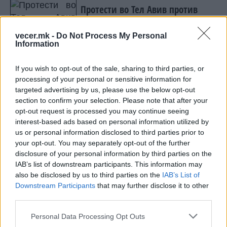
Протести во Тел Авив против
насилството на Западниот Брег
(ВИДЕО)
vecer.mk -
Do Not Process My Personal
Information
If you wish to opt-out of the sale, sharing to third parties, or
processing of your personal or sensitive information for
НАЈЧИТАНИ ВО ПОСЛЕДНИ 7 ДЕНА
targeted advertising by us, please use the below opt-out
section to confirm your selection. Please note that after your
МАКЕДОНИЈА ИМА СВЕТСКА
opt-out request is processed you may continue seeing
ПИСТА: Огромниот Боинг 777
interest-based ads based on personal information utilized by
на индиската претседателка
us or personal information disclosed to third parties prior to
на Меѓународниот Аеродром
your opt-out. You may separately opt-out of the further
УАПСЕН МАКЕДОНЕЦОТ АНДРЕЈ
Скопје
disclosure of your personal information by third parties on the
ТАНАСКОВСКИ, ЧЛЕН НА
IAB’s list of downstream participants. This information may
КАВАЧКИ КЛАН (ФОТО)
also be disclosed by us to third parties on the
IAB’s List of
СКОКНА МИНИМАЛНИОТ
Downstream Participants
that may further disclose it to other
ИЗНОС ЗА К-15: Еве колку
third parties.
пари ќе ви легнат на сметка
годинава
Personal Data Processing Opt Outs
Црна Гора ја уапси жената која