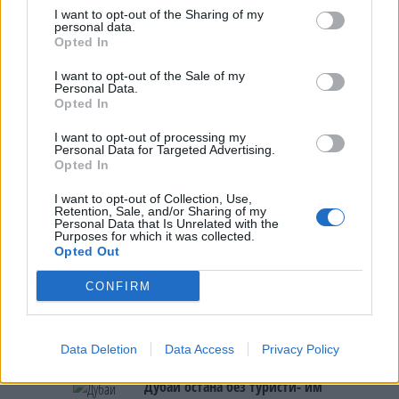
ги БРАНЕЛА ДЕЦАТА И СВОЕТО
I want to opt-out of the Sharing of my
КУЧЕ РАСПАРЧЕНО ОД
personal data.
ШАРПЛАНИНЕЦ?!
Opted In
СЛАВНАТА КАРИЕРА НА
ПОРАНЕШНИОТ ТЕХНИЧКИ
I want to opt-out of the Sale of my
ПРЕМИЕР ОЛИВЕР СПАСОВСКИ
Personal Data.
Opted In
ЗА БЕРТА ОД АВСТРИЈА
НАЈСКАПАТА, ЗА МАРИЈА ОД
I want to opt-out of processing my
Personal Data for Targeted Advertising.
ГРЦИЈА - НАЈЕФТИНАТА
Opted In
ПРЕСВРТ И ПРОТЕСТИ ВО
I want to opt-out of Collection, Use,
УКРАИНА, Зеленски доби
Retention, Sale, and/or Sharing of my
ултиматум: „Мора да си оди,
Personal Data that Is Unrelated with the
Purposes for which it was collected.
крајниот рок е петок!“
Opted Out
(Видео) СНИМКА СО ПАРИ КОИ
ЈА НАПУШТААТ АЛБАНИЈА, се
тврди дека се на Еди Рама
CONFIRM
(Видео) ШТО ДА ПРАВИ
БУГАРКА НА ПЛАЖА ВО
Data Deletion
Data Access
Privacy Policy
ГРЦИЈА, кога децата бараат
домашно месо
Дубаи остана без туристи- им