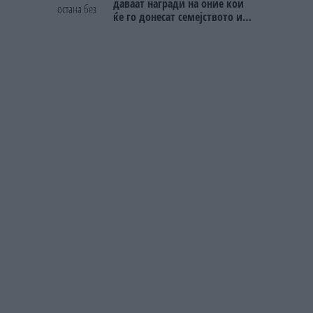
даваат награди на оние кои
ќе го донесат семејството или
пријателите