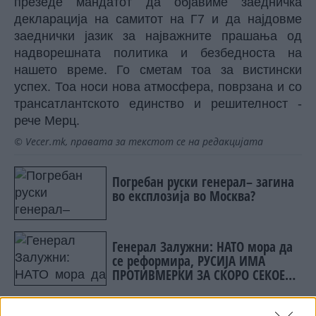
презеде мандатот да објавиме заедничка
декларација на самитот на Г7 и да најдовме
заеднички јазик за најважните прашања од
надворешната политика и безбедноста на
нашето време. Го сметам тоа за вистински
успех. Тоа носи нова атмосфера, поврзана и со
трансатлантското единство и решителност -
рече Мерц.
© Vecer.mk, правата за текстот се на редакцијата
Погребан руски генерал– загина
во експлозија во Москва?
Генерал Залужни: НАТО мора да
се реформира, РУСИЈА ИМА
ПРОТИВМЕРКИ ЗА СКОРО СЕКОЕ
НИВНО ОРУЖЈЕ