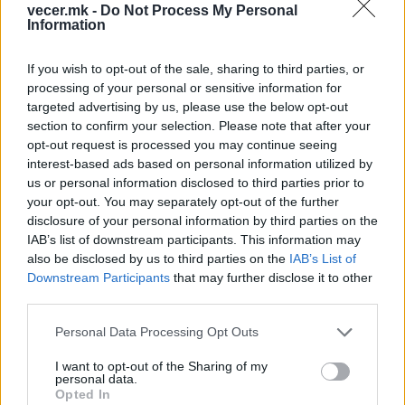
vecer.mk -
Do Not Process My Personal
Information
НАЈЧИТАНИ ВО ПОСЛЕДНИ 7 ДЕНА
If you wish to opt-out of the sale, sharing to third parties, or
ИСТОРИСКО ОБЕДИНУВАЊЕ НА
processing of your personal or sensitive information for
МАКЕДОНЦИТЕ ВО СРБИЈА:
targeted advertising by us, please use the below opt-out
ФОРМИРАН МАКЕДОНСКИОТ
section to confirm your selection. Please note that after your
НАЦИОНАЛЕН СОЈУЗ
opt-out request is processed you may continue seeing
Ахмети кажа што го мачи:
interest-based ads based on personal information utilized by
СЛУШАМ, САКААТ ДА СЕ СУДИ
us or personal information disclosed to third parties prior to
ЗА ВОЕНИТЕ ЗЛОСТРОСТВА НА
your opt-out. You may separately opt-out of the further
УЧК...
disclosure of your personal information by third parties on the
УЛЦИЊ Е АЛБАНСКИ, ЌЕ ГО
ОСЛОБОДИМЕ- Скандалозна
IAB’s list of downstream participants. This information may
објава на вицепремиерот на
also be disclosed by us to third parties on the
IAB’s List of
Црна Гора
Downstream Participants
that may further disclose it to other
ТЕМПЕРАТУРАТА ВО СРЕДА ЌЕ
third parties.
БИДЕ ЗА НА ЛЕКАР, а потоа...
Personal Data Processing Opt Outs
Северна Кореја и Русија градат
I want to opt-out of the Sharing of my
мистериозен мост
personal data.
Opted In