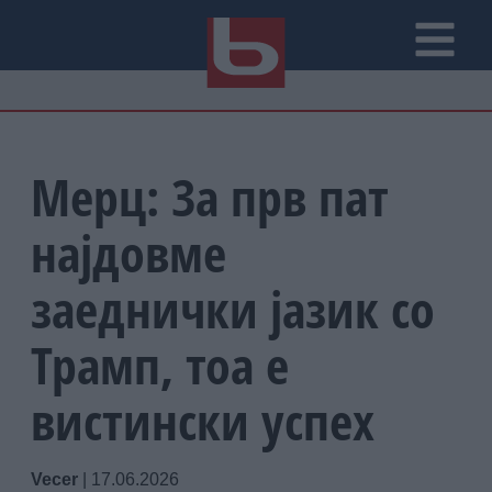
Мерц: За прв пат
најдовме
заеднички јазик со
Трамп, тоа е
вистински успех
Vecer
|
17.06.2026