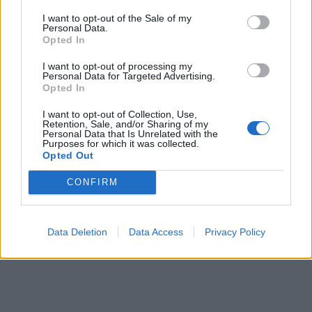
Исчезнаа десетмина
I want to opt-out of the Sale of my
алпинисти во лавина во
Personal Data.
Пакистан- меѓу нив и познат
Opted In
Непалец
БЕЛ ШТРАЈК НА ГРАНИЦИТЕ:
I want to opt-out of processing my
Personal Data for Targeted Advertising.
Вака не било никогаш на
Opted In
„Евзони“, а на „Градина“ се
чека и пет часа
I want to opt-out of Collection, Use,
ПРЕДУПРЕДЕНИ СЕ: „Бугарија
Retention, Sale, and/or Sharing of my
итно ја преиспитува својата
Personal Data that Is Unrelated with the
одлука“
Purposes for which it was collected.
Opted Out
ИЗГОРЕНИ АВТОМОБИЛИ,
ЗАТВОРЕНИ ПЛАЖИ И УЛИЦИ
CONFIRM
ПРЕПОЛНИ СО ОТПАД -
Фнидек во хаос по
ТЕЖОК ДЕН И ЈАВНО
мигрантскиот бран кон Сеута
ДЕМОЛИРАЊЕ НА ФИЛИПЧЕ:
Data Deletion
Data Access
Privacy Policy
Мицкоски откри дека
човекот појма нема од
ништо, освен за кеш