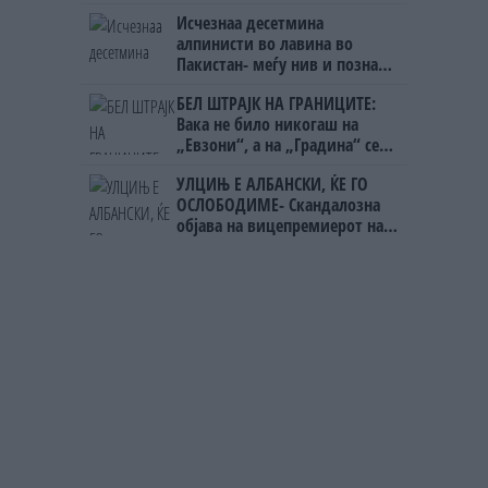
Исчезнаа десетмина
алпинисти во лавина во
Пакистан- меѓу нив и познат
Непалец
БЕЛ ШТРАЈК НА ГРАНИЦИТЕ:
Вака не било никогаш на
„Евзони“, а на „Градина“ се
чека и пет часа
УЛЦИЊ Е АЛБАНСКИ, ЌЕ ГО
ОСЛОБОДИМЕ- Скандалозна
објава на вицепремиерот на
Црна Гора