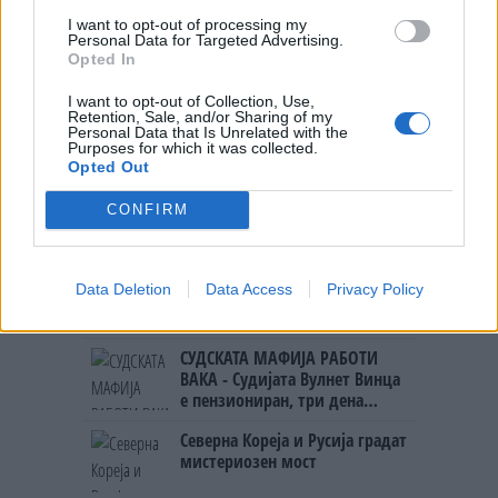
УЧК...
I want to opt-out of processing my
ИСТОРИСКО ОБЕДИНУВАЊЕ НА
Personal Data for Targeted Advertising.
МАКЕДОНЦИТЕ ВО СРБИЈА:
Opted In
ФОРМИРАН МАКЕДОНСКИОТ
НАЦИОНАЛЕН СОЈУЗ
I want to opt-out of Collection, Use,
ТЕЖОК ДЕН И ЈАВНО
Retention, Sale, and/or Sharing of my
ДЕМОЛИРАЊЕ НА ФИЛИПЧЕ:
Personal Data that Is Unrelated with the
Purposes for which it was collected.
Мицкоски откри дека
Opted Out
човекот појма нема од
ПРЕДУПРЕДЕНИ СЕ: „Бугарија
ништо, освен за кеш
CONFIRM
итно ја преиспитува својата
одлука“
ТЕМПЕРАТУРАТА ВО СРЕДА ЌЕ
Data Deletion
Data Access
Privacy Policy
БИДЕ ЗА НА ЛЕКАР, а потоа...
СУДСКАТА МАФИЈА РАБОТИ
ВАКА - Судијата Вулнет Винца
е пензиониран, три дена
откако му го врати пасошот
Северна Кореја и Русија градат
на бизнисменот Марковски
мистериозен мост