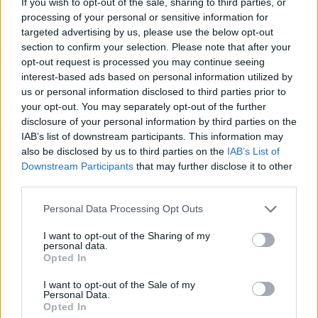
Оштетени се и неколку високи станбени згради
If you wish to opt-out of the sale, sharing to third parties, or
и инфраструктурни објекти, рече тој.
processing of your personal or sensitive information for
targeted advertising by us, please use the below opt-out
© Vecer.mk, правата за текстот се на редакцијата
section to confirm your selection. Please note that after your
opt-out request is processed you may continue seeing
Рајна падна на рекордно ниско
interest-based ads based on personal information utilized by
ниво, Романија минираше карпа
us or personal information disclosed to third parties prior to
на Дунав заради подобар проток
your opt-out. You may separately opt-out of the further
disclosure of your personal information by third parties on the
IAB’s list of downstream participants. This information may
Трамп: Ова е последна шанса
also be disclosed by us to third parties on the
IAB’s List of
иранскиот режим да потпише
Downstream Participants
that may further disclose it to other
добар документ
third parties.
Personal Data Processing Opt Outs
I want to opt-out of the Sharing of my
personal data.
НАЈЧИТАНИ ВО ПОСЛЕДНИ 7 ДЕНА
Opted In
Ахмети кажа што го мачи:
I want to opt-out of the Sale of my
Personal Data.
СЛУШАМ, САКААТ ДА СЕ СУДИ
Opted In
ЗА ВОЕНИТЕ ЗЛОСТРОСТВА НА