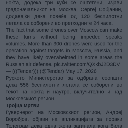
ноќта, додека три куќи се оштетени, изјави
градоначалникот на Москва, Сергеј Собјанин,
додавајќи дека повеќе од 120 беспилотни
летала се соборени во претходните 24 часа.
The fact that some drones over Moscow can make
these turns without being impeded speaks
volumes. More than 300 drones were used for the
operation against targets in Moscow, Russia, and
they have likely overwhelmed in some areas the
Russian air defense.
pic.twitter.com/QXkbJ2D3DV
— (((Tendar))) (@Tendar)
May 17, 2026
Руското Министерство за одбрана соопшти
дека 556 беспилотни летала се соборени во
текот на ноќта и наутро, вклучително и над
Московскиот регион.
Тројца мртви
Гувернерот на Московскиот регион, Андреј
Воробјов, објави на апликацијата за пораки
Телеграм дека една жена загинала кога била