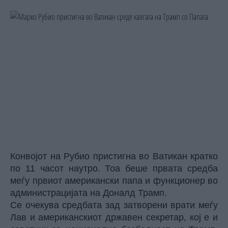
Конвојот на
Рубио
пристигна во
Ватикан
кратко
по 11 часот наутро. Тоа беше првата средба
меѓу првиот американски папа и функционер во
администрацијата на Доналд Трамп.
Се очекува средбата зад затворени врати меѓу
Лав и американскиот државен секретар, кој е и