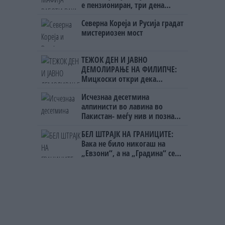
е пензиониран, три дена
откако му го врати пасошот
Северна Кореја и Русија градат
на бизнисменот Марковски
мистериозен мост
ТЕЖОК ДЕН И ЈАВНО
ДЕМОЛИРАЊЕ НА ФИЛИПЧЕ:
Мицкоски откри дека
човекот појма нема од
Исчезнаа десетмина
ништо, освен за кеш
алпинисти во лавина во
Пакистан- меѓу нив и познат
Непалец
БЕЛ ШТРАЈК НА ГРАНИЦИТЕ:
Вака не било никогаш на
„Евзони“, а на „Градина“ се
чека и пет часа