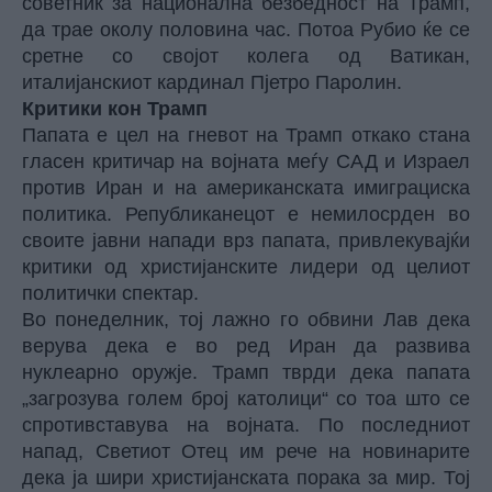
советник за национална безбедност на Трамп,
да трае околу половина час. Потоа Рубио ќе се
сретне со својот колега од Ватикан,
италијанскиот кардинал Пјетро Паролин.
Критики кон Трамп
Папата е цел на гневот на Трамп откако стана
гласен критичар на војната меѓу САД и Израел
против Иран и на американската имиграциска
политика. Републиканецот е немилосрден во
своите јавни напади врз папата, привлекувајќи
критики од христијанските лидери од целиот
политички спектар.
Во понеделник, тој лажно го обвини Лав дека
верува дека е во ред Иран да развива
нуклеарно оружје. Трамп тврди дека папата
„загрозува голем број католици“ со тоа што се
спротивставува на војната. По последниот
напад, Светиот Отец им рече на новинарите
дека ја шири христијанската порака за мир. Тој