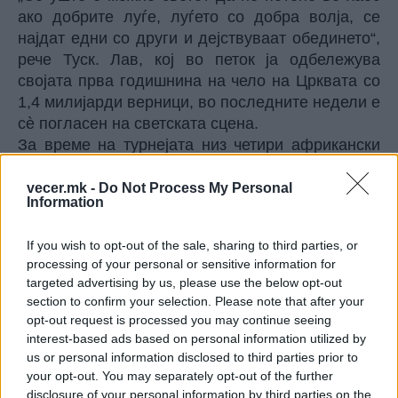
ако добрите луѓе, луѓето со добра волја, се
најдат едни со други и дејствуваат обединето“,
рече Туск. Лав, кој во петок ја одбележува
својата прва годишнина на чело на Црквата со
1,4 милијарди верници, во последните недели е
сè погласен на светската сцена.
За време на турнејата низ четири африкански
земји минатиот месец, тој остро го осуди
глобалното лидерство и рече дека светот е
vecer.mk -
Do Not Process My Personal
Information
„пустоштен од неколку тирани“. Рубио е
католик, исто како и потпретседателот на САД
If you wish to opt-out of the sale, sharing to third parties, or
Џ.Д. Венс. Двајцата се сретнаа со Лав пред
processing of your personal or sensitive information for
една година, откако присуствуваа на првата
targeted advertising by us, please use the below opt-out
миса на папата.
section to confirm your selection. Please note that after your
На брифинг во Белата куќа во вторникот, Рубио
opt-out request is processed you may continue seeing
рече дека очекува да разговара со Лав за Куба
interest-based ads based on personal information utilized by
и загриженоста за верските слободи низ целиот
us or personal information disclosed to third parties prior to
your opt-out. You may separately opt-out of the further
свет. Американскиот државен секретар ќе
disclosure of your personal information by third parties on the