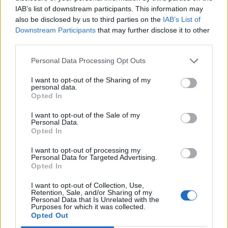
остане во Рим два дена. Во петок, тој треба да
IAB’s list of downstream participants. This information may
се сретне со италијанската премиерка
also be disclosed by us to third parties on the
IAB’s List of
Џорџија Мелони, која го бранеше папата од
Downstream Participants
that may further disclose it to other
Трамп. Нејзиниот министер за одбрана, исто
third parties.
така, рече дека војната во Иран го загрозува
Personal Data Processing Opt Outs
американското лидерство.
© Vecer.mk, правата за текстот се на редакцијата
I want to opt-out of the Sharing of my
personal data.
Opted In
Генерал Залужни: НАТО мора да
се реформира, РУСИЈА ИМА
I want to opt-out of the Sale of my
Personal Data.
ПРОТИВМЕРКИ ЗА СКОРО СЕКОЕ
Opted In
НИВНО ОРУЖЈЕ
I want to opt-out of processing my
ВИДЕО | УКРАИНСКИ ДРОНОВИ
Personal Data for Targeted Advertising.
УДРИЈА ВО СРЦЕТО НА РУСКАТА
Opted In
ОНЛАЈН ТРГОВИЈА - Погодена
„руската Амазон“, милионски
I want to opt-out of Collection, Use,
загуби за Вајлдберис“
Retention, Sale, and/or Sharing of my
Personal Data that Is Unrelated with the
Purposes for which it was collected.
Opted Out