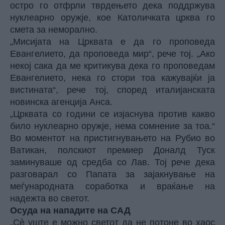
остро го отфрли тврдењето дека поддржува
нуклеарно оружје, кое Католичката црква го
смета за неморално.
„Мисијата на Црквата е да го проповеда
Евангелието, да проповеда мир“, рече тој. „Ако
некој сака да ме критикува дека го проповедам
Евангелието, нека го стори тоа кажувајќи ја
вистината“, рече тој, според италијанската
новинска агенција Анса.
„Црквата со години се изјаснува против какво
било нуклеарно оружје, нема сомнение за тоа.“
Во моментот на пристигнувањето на Рубио во
Ватикан, полскиот премиер Доналд Туск
заминуваше од средба со Лав. Тој рече дека
разговарал со Папата за зајакнување на
меѓународната соработка и враќање на
надежта во светот.
Осуда на нападите на САД
„Сè уште е можно светот да не потоне во хаос