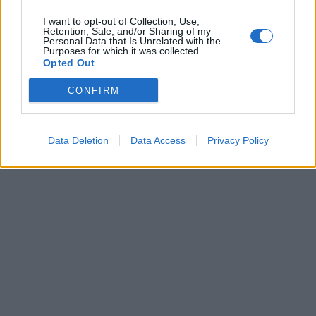
I want to opt-out of Collection, Use,
Retention, Sale, and/or Sharing of my
(Видео) СНИМКА СО ПАРИ КОИ
Personal Data that Is Unrelated with the
ЈА НАПУШТААТ АЛБАНИЈА, се
Purposes for which it was collected.
тврди дека се на Еди Рама
Opted Out
CONFIRM
Data Deletion
Data Access
Privacy Policy