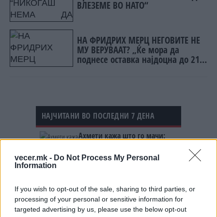
ВЛЕЗЕМЕ ВО НАТО“
НА ФРИДРИХ МЕРЦ НЕГОВИТЕ НЕ
МУ ВЕРУВААТ? „Ќе мора да
поднесе оставка најдоцна до 21
септември или ќе биде
принуден да си замине“
НАЈЧИТАНИ ВО ПОСЛЕДНИ 7 ДЕНА
Ахмети кажа што го мачи:
СЛУШАМ, САКААТ ДА СЕ СУДИ
ЗА ВОЕНИТЕ ЗЛОСТРОСТВА НА
vecer.mk -
Do Not Process My Personal
УЧК...
Information
ИСТОРИСКО ОБЕДИНУВАЊЕ НА
МАКЕДОНЦИТЕ ВО СРБИЈА:
ФОРМИРАН МАКЕДОНСКИОТ
If you wish to opt-out of the sale, sharing to third parties, or
НАЦИОНАЛЕН СОЈУЗ
processing of your personal or sensitive information for
ТЕЖОК ДЕН И ЈАВНО
targeted advertising by us, please use the below opt-out
ДЕМОЛИРАЊЕ НА ФИЛИПЧЕ: