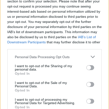
section to confirm your selection. Please note that after your
Мицкоски откри дека
opt-out request is processed you may continue seeing
човекот појма нема од
interest-based ads based on personal information utilized by
ПРЕДУПРЕДЕНИ СЕ: „Бугарија
ништо, освен за кеш
us or personal information disclosed to third parties prior to
итно ја преиспитува својата
одлука“
your opt-out. You may separately opt-out of the further
disclosure of your personal information by third parties on the
СУДСКАТА МАФИЈА РАБОТИ
IAB’s list of downstream participants. This information may
ВАКА - Судијата Вулнет Винца
also be disclosed by us to third parties on the
IAB’s List of
е пензиониран, три дена
Downstream Participants
that may further disclose it to other
откако му го врати пасошот
third parties.
Северна Кореја и Русија градат
на бизнисменот Марковски
мистериозен мост
Personal Data Processing Opt Outs
I want to opt-out of the Sharing of my
Исчезнаа десетмина
personal data.
алпинисти во лавина во
Opted In
Пакистан- меѓу нив и познат
Непалец
I want to opt-out of the Sale of my
БЕЛ ШТРАЈК НА ГРАНИЦИТЕ:
Personal Data.
Вака не било никогаш на
Opted In
„Евзони“, а на „Градина“ се
чека и пет часа
I want to opt-out of processing my
ТЕМПЕРАТУРАТА ВО СРЕДА ЌЕ
Personal Data for Targeted Advertising.
БИДЕ ЗА НА ЛЕКАР, а потоа...
Opted In